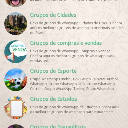
Grupos de Cidades
Links de grupos de WhatsApp Cidades do Brasil. Confira
aqui os melhores grupos de whatsapp principais cidades
do Brasil!
Grupos de compras e vendas
Links de grupos de WhatsApp Compras e Vendas.
Confira aqui os melhores grupos de whatsapp para
vendas online!
Grupos de Esporte
Grupo WhatsApp Futebol, Link Grupo Palpites Futebol
WhatsApp, Grupo WhatsApp NBA, Grupo WhatsApp
Corrida, Grupo WhatsApp Treino, Grupo WhatsApp
Notícias Esportes, Grupo de Debates Esportivos
Grupos de Estudos
WhatsApp, Grupo de Torcedores [Nome do Time]
WhatsApp, Link de Grupos de Esporte Grátis, Grupo
Links de grupos de WhatsApp de Estudos. Confira aqui
WhatsApp Dicas de Treino, Grupo WhatsApp Futebol Ao
os melhores grupos de whatsapp para estudantes!
Vivo. Grupo WhatsApp Esporte, Grupos de Esporte
WhatsApp, WhatsApp Esportes, Comunidade Esportiva
WhatsApp, Link Grupo WhatsApp Esporte. Link Grupo
Grupos de Evangélicos
WhatsApp Esporte, Grupo WhatsApp Futebol, Link Grupo