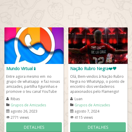
Mundo Virtual📱
Nação Rubro Negra❤️🖤
Entre agora mesmo em no
Olá, Bem-vindos à Nação Rubro
grupo de whatsapp e faz novas
Negra no WhatsApp, o ponto de
amizades, partilha figurinhas e
encontro dos verdadeiros
promove o teu canal YouTube
apaixonados pelo Flamengo!
entre amigos. Se apresente ao
Este grupo é dedicado a todos
Ribas
Luan
entrar e...
os torcedores...
Grupos de Amizades
Grupos de Amizades
agosto 26, 2023
agosto 7, 2024
2771 views
4115 views
DETALHES
DETALHES