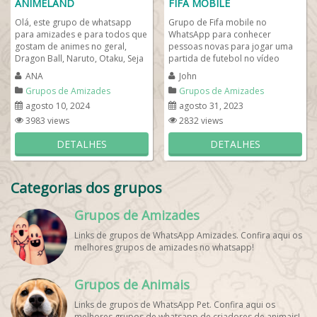
ANIMELAND
FIFA MOBILE
Olá, este grupo de whatsapp
Grupo de Fifa mobile no
para amizades e para todos que
WhatsApp para conhecer
gostam de animes no geral,
pessoas novas para jogar uma
Dragon Ball, Naruto, Otaku, Seja
partida de futebol no vídeo
bem-vindo ao melhor grupo
game e tal. Venha fazer parte do
ANA
John
bacana para...
melhor grupo de...
Grupos de Amizades
Grupos de Amizades
agosto 10, 2024
agosto 31, 2023
3983 views
2832 views
DETALHES
DETALHES
Categorias dos grupos
Grupos de Amizades
Links de grupos de WhatsApp Amizades. Confira aqui os
melhores grupos de amizades no whatsapp!
Grupos de Animais
Links de grupos de WhatsApp Pet. Confira aqui os
melhores grupos de whatsapp de criadores de animais!