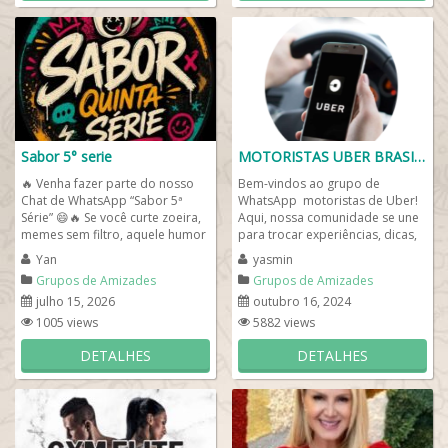
Sabor 5° serie
MOTORISTAS UBER BRASIL🚗
🔥 Venha fazer parte do nosso
Bem-vindos ao grupo de
Chat de WhatsApp “Sabor 5ª
WhatsApp motoristas de Uber!
Série” 😄🔥 Se você curte zoeira,
Aqui, nossa comunidade se une
memes sem filtro, aquele humor
para trocar experiências, dicas,
raiz e boas risadas o...
tirar dúvidas e se apoiar no dia a
Yan
yasmin
dia de...
Grupos de Amizades
Grupos de Amizades
julho 15, 2026
outubro 16, 2024
1005 views
5882 views
DETALHES
DETALHES