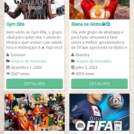
Gym Elite
Eliana na Globo😁🥰
Bem-vindo ao Gym Elite, o grupo
Olá, este grupo de whatsapp é
ideal para quem vive o universo
para fazer amizades e falar
fitness e quer evoluir com saúde,
sobre a melhor apresentadora
foco e motivação! 💪🔥 Aqui você
de TV que agora está na Globo e
encontra um espaço...
se quiser saber mais e é fã da...
Deivison
Eliandra
Grupos de Amizades
Grupos de Amizades
dezembro 1, 2025
julho 5, 2024
3567 views
4056 views
DETALHES
DETALHES