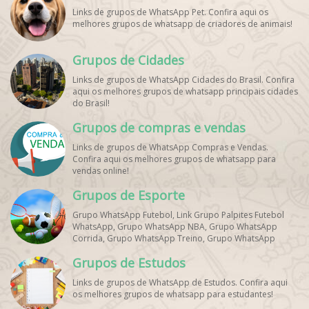
Links de grupos de WhatsApp Pet. Confira aqui os
melhores grupos de whatsapp de criadores de animais!
Grupos de Cidades
Links de grupos de WhatsApp Cidades do Brasil. Confira
aqui os melhores grupos de whatsapp principais cidades
do Brasil!
Grupos de compras e vendas
Links de grupos de WhatsApp Compras e Vendas.
Confira aqui os melhores grupos de whatsapp para
vendas online!
Grupos de Esporte
Grupo WhatsApp Futebol, Link Grupo Palpites Futebol
WhatsApp, Grupo WhatsApp NBA, Grupo WhatsApp
Corrida, Grupo WhatsApp Treino, Grupo WhatsApp
Notícias Esportes, Grupo de Debates Esportivos
Grupos de Estudos
WhatsApp, Grupo de Torcedores [Nome do Time]
WhatsApp, Link de Grupos de Esporte Grátis, Grupo
Links de grupos de WhatsApp de Estudos. Confira aqui
WhatsApp Dicas de Treino, Grupo WhatsApp Futebol Ao
os melhores grupos de whatsapp para estudantes!
Vivo. Grupo WhatsApp Esporte, Grupos de Esporte
WhatsApp, WhatsApp Esportes, Comunidade Esportiva