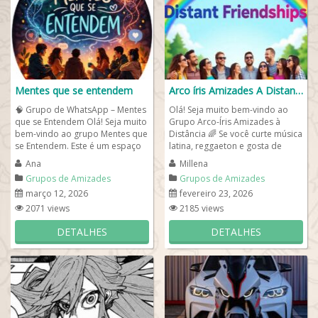
Mentes que se entendem
Arco íris Amizades A Distancia
🧠 Grupo de WhatsApp – Mentes
Olá! Seja muito bem-vindo ao
que se Entendem Olá! Seja muito
Grupo Arco-Íris Amizades à
bem-vindo ao grupo Mentes que
Distância 🌈 Se você curte música
se Entendem. Este é um espaço
latina, reggaeton e gosta de
criado para pessoas que...
conhecer novas pessoas que...
Ana
Millena
Grupos de Amizades
Grupos de Amizades
março 12, 2026
fevereiro 23, 2026
2071 views
2185 views
DETALHES
DETALHES