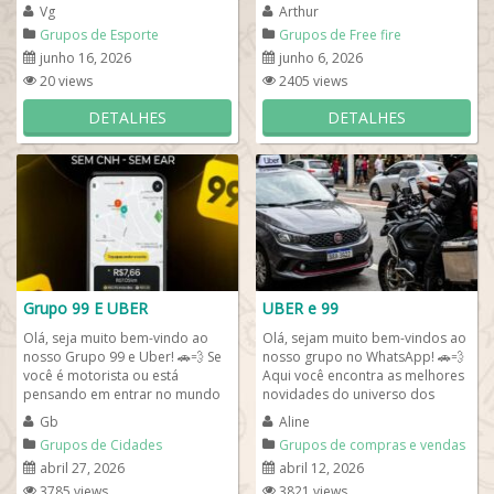
Mobile que querem
prontos para evoluir juntos no
Vg
Arthur
compartilhar...
game. Nosso...
Grupos de Esporte
Grupos de Free fire
junho 16, 2026
junho 6, 2026
20 views
2405 views
DETALHES
DETALHES
Grupo 99 E UBER
UBER e 99
Olá, seja muito bem-vindo ao
Olá, sejam muito bem-vindos ao
nosso Grupo 99 e Uber! 🚗💨 Se
nosso grupo no WhatsApp! 🚗💨
você é motorista ou está
Aqui você encontra as melhores
pensando em entrar no mundo
novidades do universo dos
dos aplicativos de transporte,
motoristas de aplicativo, com...
Gb
Aline
esse...
Grupos de Cidades
Grupos de compras e vendas
abril 27, 2026
abril 12, 2026
3785 views
3821 views