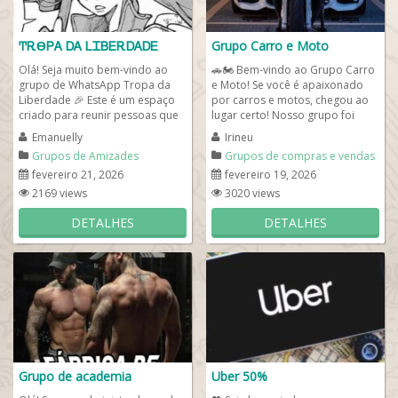
ͲᎡϴᏢᎪ ᎠᎪ ᏞᏆᏴᎬᎡᎠᎪᎠᎬ
Grupo Carro e Moto
Olá! Seja muito bem-vindo ao
🚗🏍️ Bem-vindo ao Grupo Carro
grupo de WhatsApp Tropa da
e Moto! Se você é apaixonado
Liberdade 🎉 Este é um espaço
por carros e motos, chegou ao
criado para reunir pessoas que
lugar certo! Nosso grupo foi
valorizam respeito, diálogo...
criado para reunir pessoas que...
Emanuelly
Irineu
Grupos de Amizades
Grupos de compras e vendas
fevereiro 21, 2026
fevereiro 19, 2026
2169 views
3020 views
DETALHES
DETALHES
Grupo de academia
Uber 50%