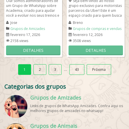
Olá! Somos administradores de
💖 Seja bem-vindo ao nosso
um Grupo de WhatsApp sobre
grupo exclusivo para motoristas
Academia, criado para ajudar
parceiros da Uber! Este é um
você a evoluir nos seus treinos e
espaço criado para quem busca
conquistar melhores resultados
oportunidades de corridas
Jose
Breno
de...
com...
Grupos de Amizades
Grupos de compras e vendas
fevereiro 17, 2026
fevereiro 12, 2026
2158 views
3508 views
DETALHES
DETALHES
…
1
2
3
43
Próxima
Categorias dos grupos
Grupos de Amizades
Links de grupos de WhatsApp Amizades. Confira aqui os
melhores grupos de amizades no whatsapp!
Grupos de Animais