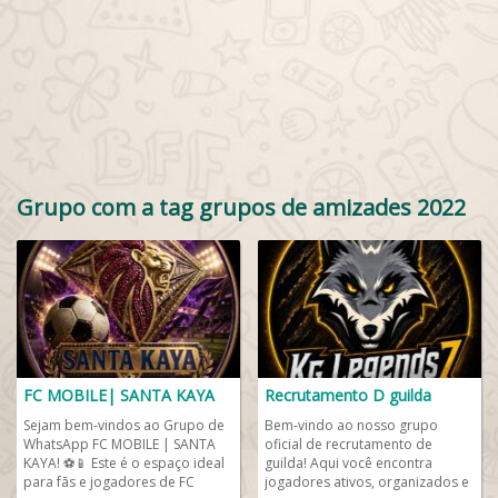
Grupo com a tag grupos de amizades 2022
FC MOBILE| SANTA KAYA
Recrutamento D guilda
Sejam bem-vindos ao Grupo de
Bem-vindo ao nosso grupo
WhatsApp FC MOBILE | SANTA
oficial de recrutamento de
KAYA! ⚽📱 Este é o espaço ideal
guilda! Aqui você encontra
para fãs e jogadores de FC
jogadores ativos, organizados e