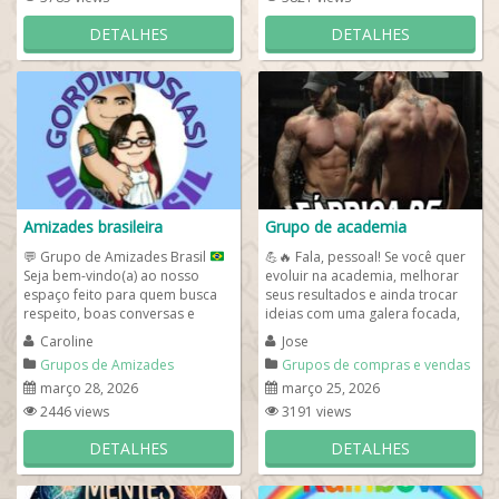
DETALHES
DETALHES
Amizades brasileira
Grupo de academia
💬
Grupo de Amizades Brasil
💪🔥 Fala, pessoal! Se você quer
Seja bem-vindo(a) ao nosso
evoluir na academia, melhorar
espaço feito para quem busca
seus resultados e ainda trocar
respeito, boas conversas e
ideias com uma galera focada,
novas conexões!
🤝
✨
Aqui,...
você está no lugar certo!...
Caroline
Jose
Grupos de Amizades
Grupos de compras e vendas
março 28, 2026
março 25, 2026
2446 views
3191 views
DETALHES
DETALHES