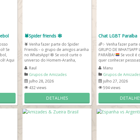
ebol
🕷️Spider friends 🕸️
Chat LGBT Paraíba
nosso
🕷️ Venha fazer parte do Spider
🌈
✨
Venha fazer parte 
ol! Se
Friends – o grupo de amigos aranha
GRUPO DE WHATSAPP 
bol,
no WhatsApp! 🕸️ Se você curte o
PARAÍBA!
Se você é 
ocê! Aqui
universo do Homem-Aranha,
quer conhecer pessoas 
amizade,...
da...
Raul
Manu
Grupos de Amizades
Grupos de Amizade
julho 28, 2026
julho 27, 2026
432 views
594 views
DETALHES
DETALHE