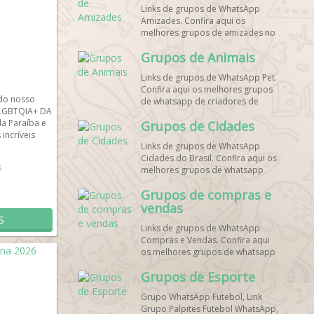
Links de grupos de WhatsApp
Amizades. Confira aqui os
melhores grupos de amizades no
whatsapp!
Grupos de Animais
Links de grupos de WhatsApp Pet.
Confira aqui os melhores grupos
do nosso
de whatsapp de criadores de
LGBTQIA+ DA
animais!
da Paraíba e
Grupos de Cidades
incríveis
Links de grupos de WhatsApp
Cidades do Brasil. Confira aqui os
s
melhores grupos de whatsapp
principais cidades do Brasil!
Grupos de compras e
vendas
S
Links de grupos de WhatsApp
Compras e Vendas. Confira aqui
os melhores grupos de whatsapp
para vendas online!
Grupos de Esporte
Grupo WhatsApp Futebol, Link
Grupo Palpites Futebol WhatsApp,