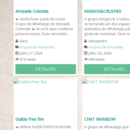
Amizade Colorida
AMIGOS&CRUSHES
🔥 Venha fazer parte do nosso
O grupo Amigos & Crushes j
Grupo de WhatsApp de Amizade
se tornando um dos espaç
Colorida! 🔥 Se você quer conhecer
animados do WhatsApp pa
pessoas novas, fazer amizades
gosta de conversar, fazer 
verdadeiras ou até viver...
amizades e participar...
Ilana
Alessandro
Grupos de Amizades
Grupos de Amizades
julho 27, 2026
julho 26, 2026
619 views
640 views
DETALHES
DETALHES
Guilda Free fire
CHAT RAINBOW
🔥 VENHA FAZER PARTE DA NOSSA
O grupo de WhatsApp que 