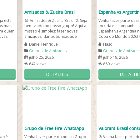
Amizades & Zueira Brasil
Espanha vs Argentin
á está
😂 Amizades & Zueira Brasil 🤝 Seja
Venha fazer parte dess
os mais
bem-vindo ao nosso grupo! Aqui a
torcida e acompanhe t
ra quem
missão é simples: fazer novas
Espanha vs Argentina na
novas
amizades, dar boas risadas e
Copa do Mundo 2026!
conversar sobre...
confronto histórico entr
Daniel Henrique
Hasd
Grupos de Amizades
Grupos de Amizade
julho 25, 2026
julho 19, 2026
647 views
869 views
DETALHES
DETALHE
Grupo de Free Fire WhatsApp
Valorant Brasil cons
você
Venha fazer parte do nosso Grupo
🎯
Venha fazer parte d