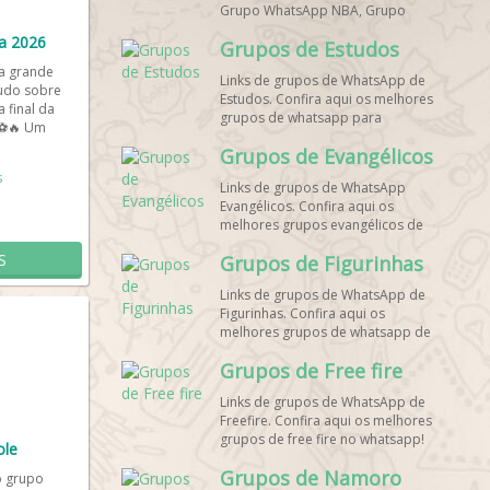
Grupo WhatsApp NBA, Grupo
WhatsApp Corrida, Grupo
a 2026
Grupos de Estudos
WhatsApp Treino, Grupo
WhatsApp Notícias Esportes,
a grande
Links de grupos de WhatsApp de
Grupo de Debates Esportivos
udo sobre
Estudos. Confira aqui os melhores
WhatsApp, Grupo de Torcedores
 final da
grupos de whatsapp para
[Nome do Time] WhatsApp, Link
 ⚽🔥 Um
estudantes!
de Grupos de Esporte Grátis,
e...
Grupos de Evangélicos
Grupo WhatsApp Dicas de Treino,
s
Grupo WhatsApp Futebol Ao Vivo.
Links de grupos de WhatsApp
Grupo WhatsApp Esporte, Grupos
Evangélicos. Confira aqui os
de Esporte WhatsApp, WhatsApp
melhores grupos evangélicos de
Esportes, Comunidade Esportiva
whatsapp!
WhatsApp, Link Grupo WhatsApp
S
Grupos de Figurinhas
Esporte. Link Grupo WhatsApp
Esporte, Grupo WhatsApp Futebol,
Links de grupos de WhatsApp de
Link Grupo Palpites Futebol
Figurinhas. Confira aqui os
WhatsApp, Grupo WhatsApp NBA,
melhores grupos de whatsapp de
stickers!
Grupos de Free fire
Links de grupos de WhatsApp de
Freefire. Confira aqui os melhores
grupos de free fire no whatsapp!
ole
Grupos de Namoro
o grupo