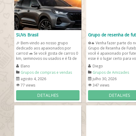
SUVs Brasil
Grupo de resenha de fut
🎉 Bem-vindo ao nosso grupo
⚽🔥 Venha fazer parte do 
dedicado aos apaixonados por
Grupo de Resenha de Futeb
carros! 🚗 Se você gosta de carros 0
você é apaixonado por fute
km, seminovos ou usados e é fã de
esse é o lugar certo para v
SUVs vendidos no...
a resenha é...
Elano
Diego
Grupos de compras e vendas
Grupos de Amizades
agosto 4, 2026
julho 30, 2026
77 views
347 views
DETALHES
DETALHES