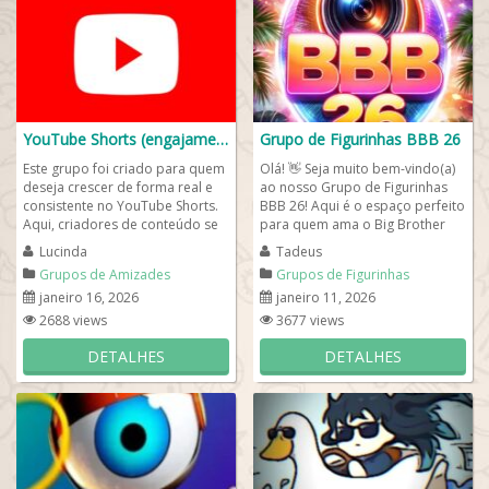
YouTube Shorts (engajamento)
Grupo de Figurinhas BBB 26
Este grupo foi criado para quem
Olá! 👋 Seja muito bem-vindo(a)
deseja crescer de forma real e
ao nosso Grupo de Figurinhas
consistente no YouTube Shorts.
BBB 26! Aqui é o espaço perfeito
Aqui, criadores de conteúdo se
para quem ama o Big Brother
conectam para trocar...
Brasil e não perde nenhum...
Lucinda
Tadeus
Grupos de Amizades
Grupos de Figurinhas
janeiro 16, 2026
janeiro 11, 2026
2688 views
3677 views
DETALHES
DETALHES