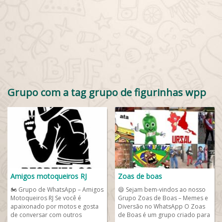
Grupo com a tag grupo de figurinhas wpp
Amigos motoqueiros RJ
Zoas de boas
🏍️ Grupo de WhatsApp – Amigos
😄 Sejam bem-vindos ao nosso
Motoqueiros RJ Se você é
Grupo Zoas de Boas – Memes e
apaixonado por motos e gosta
Diversão no WhatsApp O Zoas
de conversar com outros
de Boas é um grupo criado para