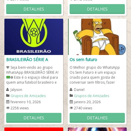
DETALHES
DETALHES
BRASILEIRÃO SÉRIE A
Os sem futuro
💖
Seja bem-vindo ao grupo
O Melhor grupo do WhatsApp
WhatsApp BRASILEIRÃO SÉRIE A!
Os Sem Futuro é um espaço
⚽
Este é o espaço ideal para
criado para quem gosta de
quem ama futebol brasileiro e
conversar sem filtros, fazer
acompanha de perto tudo...
novas amizades e dar boas
Jalyson
Daniel
risadas no dia a dia....
Grupos de Amizades
Grupos de Amizades
fevereiro 10, 2026
janeiro 20, 2026
2258 views
2740 views
DETALHES
DETALHES