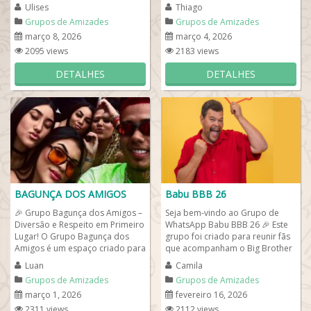
motociclistas, este grupo de
quem gosta de humor leve,
Ulises
Thiago
WhatsApp...
memes...
Grupos de Amizades
Grupos de Amizades
março 8, 2026
março 4, 2026
2095 views
2183 views
DETALHES
DETALHES
BAGUNÇA DOS AMIGOS
Babu BBB 26
🎉 Grupo Bagunça dos Amigos –
Seja bem-vindo ao Grupo de
Diversão e Respeito em Primeiro
WhatsApp Babu BBB 26 🎉 Este
Lugar! O Grupo Bagunça dos
grupo foi criado para reunir fãs
Amigos é um espaço criado para
que acompanham o Big Brother
reunir pessoas que gostam...
Brasil 26. Então, desejam
Luan
Camila
comentar...
Grupos de Amizades
Grupos de Amizades
março 1, 2026
fevereiro 16, 2026
2311 views
2112 views