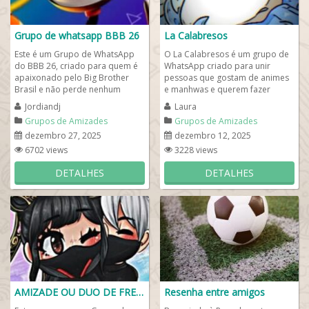
Grupo de whatsapp BBB 26
La Calabresos
Este é um Grupo de WhatsApp
O La Calabresos é um grupo de
do BBB 26, criado para quem é
WhatsApp criado para unir
apaixonado pelo Big Brother
pessoas que gostam de animes
Brasil e não perde nenhum
e manhwas e querem fazer
detalhe do reality mais
novas amizades pela web. Aqui,
Jordiandj
Laura
comentado do país....
todo mundo pode...
Grupos de Amizades
Grupos de Amizades
dezembro 27, 2025
dezembro 12, 2025
6702 views
3228 views
DETALHES
DETALHES
AMIZADE OU DUO DE FREE FIRE
Resenha entre amigos