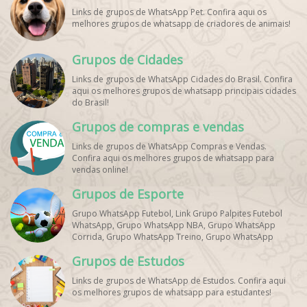
Links de grupos de WhatsApp Pet. Confira aqui os
melhores grupos de whatsapp de criadores de animais!
Grupos de Cidades
Links de grupos de WhatsApp Cidades do Brasil. Confira
aqui os melhores grupos de whatsapp principais cidades
do Brasil!
Grupos de compras e vendas
Links de grupos de WhatsApp Compras e Vendas.
Confira aqui os melhores grupos de whatsapp para
vendas online!
Grupos de Esporte
Grupo WhatsApp Futebol, Link Grupo Palpites Futebol
WhatsApp, Grupo WhatsApp NBA, Grupo WhatsApp
Corrida, Grupo WhatsApp Treino, Grupo WhatsApp
Notícias Esportes, Grupo de Debates Esportivos
Grupos de Estudos
WhatsApp, Grupo de Torcedores [Nome do Time]
WhatsApp, Link de Grupos de Esporte Grátis, Grupo
Links de grupos de WhatsApp de Estudos. Confira aqui
WhatsApp Dicas de Treino, Grupo WhatsApp Futebol Ao
os melhores grupos de whatsapp para estudantes!
Vivo. Grupo WhatsApp Esporte, Grupos de Esporte
WhatsApp, WhatsApp Esportes, Comunidade Esportiva