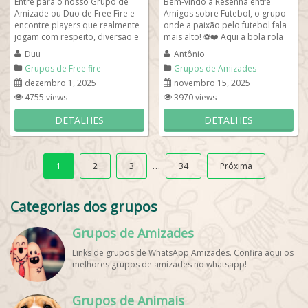
Entre para o nosso Grupo de
Bem-vindo à Resenha entre
Amizade ou Duo de Free Fire e
Amigos sobre Futebol, o grupo
encontre players que realmente
onde a paixão pelo futebol fala
jogam com respeito, diversão e
mais alto! ⚽❤️ Aqui a bola rola
parceria! Aqui você pode montar
nos debates, nas risadas e nas...
Duu
Antônio
seu...
Grupos de Free fire
Grupos de Amizades
dezembro 1, 2025
novembro 15, 2025
4755 views
3970 views
DETALHES
DETALHES
…
1
2
3
34
Próxima
Categorias dos grupos
Grupos de Amizades
Links de grupos de WhatsApp Amizades. Confira aqui os
melhores grupos de amizades no whatsapp!
Grupos de Animais