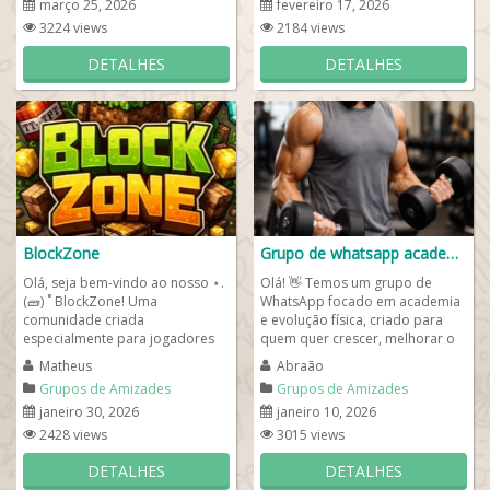
março 25, 2026
fevereiro 17, 2026
3224 views
2184 views
DETALHES
DETALHES
BlockZone
Grupo de whatsapp academia
Olá, seja bem-vindo ao nosso ⋆.
Olá! 👋 Temos um grupo de
(🧱) ˚ BlockZone! Uma
WhatsApp focado em academia
comunidade criada
e evolução física, criado para
especialmente para jogadores
quem quer crescer, melhorar o
de Minecraft que desejam se
desempenho e alcançar
Matheus
Abraão
conectar, trocar...
resultados reais...
Grupos de Amizades
Grupos de Amizades
janeiro 30, 2026
janeiro 10, 2026
2428 views
3015 views
DETALHES
DETALHES