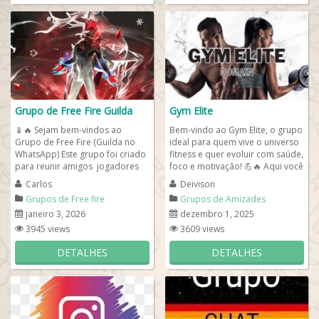
Grupo de Free Fire Guilda
Gym Elite
📱🔥 Sejam bem-vindos ao
Bem-vindo ao Gym Elite, o grupo
Grupo de Free Fire (Guilda no
ideal para quem vive o universo
WhatsApp) Este grupo foi criado
fitness e quer evoluir com saúde,
para reunir amigos jogadores
foco e motivação! 💪🔥 Aqui você
de Free Fire que gostam de...
encontra um espaço...
Carlos
Deivison
Grupos de Free fire
Grupos de Amizades
janeiro 3, 2026
dezembro 1, 2025
3945 views
3609 views
DETALHES
DETALHES