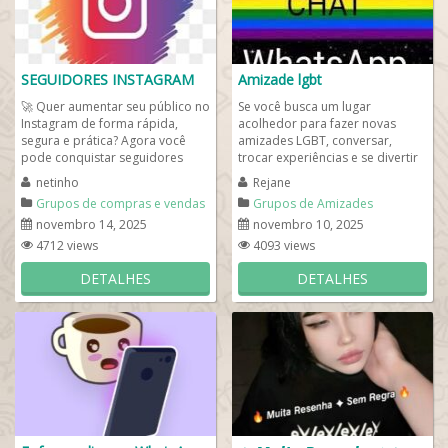
SEGUIDORES INSTAGRAM
Amizade lgbt
🚀 Quer aumentar seu público no
Se você busca um lugar
Instagram de forma rápida,
acolhedor para fazer novas
segura e prática? Agora você
amizades LGBT, conversar,
pode conquistar seguidores
trocar experiências e se divertir
reais e engajados diretamente
com respeito, este é o grupo
netinho
Rejane
pelo...
certo para você!...
Grupos de compras e vendas
Grupos de Amizades
novembro 14, 2025
novembro 10, 2025
4712 views
4093 views
DETALHES
DETALHES