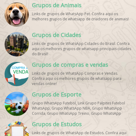
Grupos de Animais
Links de grupos de WhatsApp Pet. Confira aqui os
melhores grupos de whatsapp de criadores de animais!
Grupos de Cidades
Links de grupos de WhatsApp Cidades do Brasil. Confira
aqui os melhores grupos de whatsapp principais cidades
do Brasil!
Grupos de compras e vendas
Links de grupos de WhatsApp Compras e Vendas.
Confira aqui os melhores grupos de whatsapp para
vendas online!
Grupos de Esporte
Grupo WhatsApp Futebol, Link Grupo Palpites Futebol
WhatsApp, Grupo WhatsApp NBA, Grupo WhatsApp
Corrida, Grupo WhatsApp Treino, Grupo WhatsApp
Notícias Esportes, Grupo de Debates Esportivos
Grupos de Estudos
WhatsApp, Grupo de Torcedores [Nome do Time]
WhatsApp, Link de Grupos de Esporte Grátis, Grupo
Links de grupos de WhatsApp de Estudos. Confira aqui
WhatsApp Dicas de Treino, Grupo WhatsApp Futebol Ao