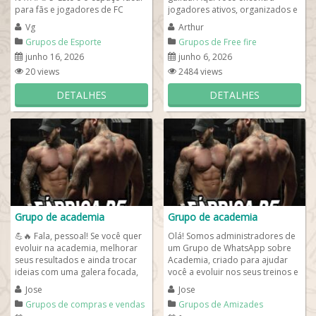
para fãs e jogadores de FC
jogadores ativos, organizados e
Mobile que querem
prontos para evoluir juntos no
Vg
Arthur
compartilhar...
game. Nosso...
Grupos de Esporte
Grupos de Free fire
junho 16, 2026
junho 6, 2026
20 views
2484 views
DETALHES
DETALHES
Grupo de academia
Grupo de academia
💪🔥 Fala, pessoal! Se você quer
Olá! Somos administradores de
evoluir na academia, melhorar
um Grupo de WhatsApp sobre
seus resultados e ainda trocar
Academia, criado para ajudar
ideias com uma galera focada,
você a evoluir nos seus treinos e
você está no lugar certo!...
conquistar melhores resultados
Jose
Jose
de...
Grupos de compras e vendas
Grupos de Amizades