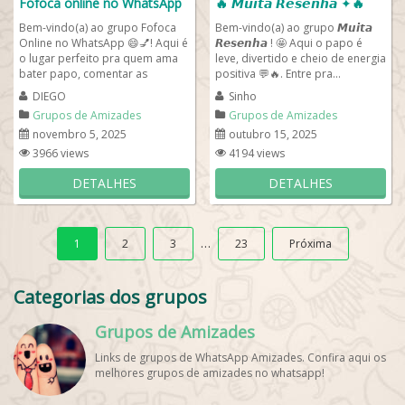
Fofoca online no WhatsApp
🔥 𝙈𝙪𝙞𝙩𝙖 𝙍𝙚𝙨𝙚𝙣𝙝𝙖 ✦🔥
Bem-vindo(a) ao grupo Fofoca
Bem-vindo(a) ao grupo 𝙈𝙪𝙞𝙩𝙖
Online no WhatsApp 😄💅! Aqui é
𝙍𝙚𝙨𝙚𝙣𝙝𝙖 ! 🤩 Aqui o papo é
o lugar perfeito pra quem ama
leve, divertido e cheio de energia
bater papo, comentar as
positiva 💬🔥. Entre pra...
novidades, saber das tendências
DIEGO
Sinho
e...
Grupos de Amizades
Grupos de Amizades
novembro 5, 2025
outubro 15, 2025
3966 views
4194 views
DETALHES
DETALHES
…
1
2
3
23
Próxima
Categorias dos grupos
Grupos de Amizades
Links de grupos de WhatsApp Amizades. Confira aqui os
melhores grupos de amizades no whatsapp!