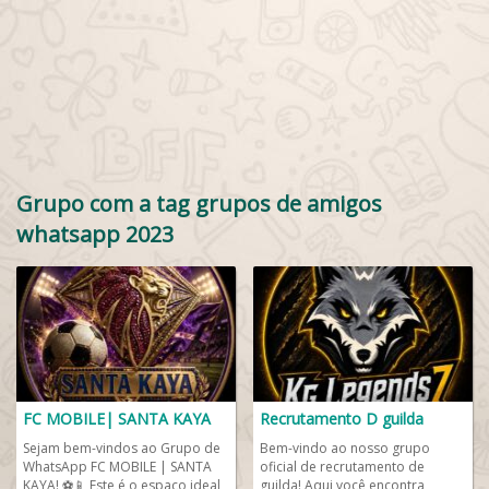
Grupo com a tag grupos de amigos
whatsapp 2023
FC MOBILE| SANTA KAYA
Recrutamento D guilda
Sejam bem-vindos ao Grupo de
Bem-vindo ao nosso grupo
WhatsApp FC MOBILE | SANTA
oficial de recrutamento de
KAYA! ⚽📱 Este é o espaço ideal
guilda! Aqui você encontra