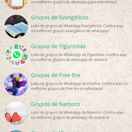
os melhores grupos de whatsapp para estudantes!
Vivo. Grupo WhatsApp Esporte, Grupos de Esporte
WhatsApp, WhatsApp Esportes, Comunidade Esportiva
WhatsApp, Link Grupo WhatsApp Esporte. Link Grupo
Grupos de Evangélicos
WhatsApp Esporte, Grupo WhatsApp Futebol, Link Grupo
Palpites Futebol WhatsApp, Grupo WhatsApp NBA,
Links de grupos de WhatsApp Evangélicos. Confira aqui
os melhores grupos evangélicos de whatsapp!
Grupos de Figurinhas
Links de grupos de WhatsApp de Figurinhas. Confira aqui
os melhores grupos de whatsapp de stickers!
Grupos de Free fire
Links de grupos de WhatsApp de Freefire. Confira aqui os
melhores grupos de free fire no whatsapp!
Grupos de Namoro
Links de grupos de WhatsApp de Namoro. Confira aqui
os melhores grupos de whatsapp de paquera!