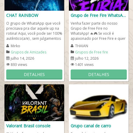
CHAT RAINBOW
Grupo de Free Fire WhatsApp
O grupo de WhatsApp que você
Venha fazer parte do nosso
precisava pra dar aquele up na
Grupo de Free Fire no
rotina! Aqui, você pode ser 100%
WhatsApp! 🔥🎮 Se você é
autêntico(a/e) , sem julgamentos
apaixonado por Free Fire e quer
e com muita liberdade pra...
encontrar jogadores ativos,
Mirko
THAIAN
trocar dicas,...
Grupos de Amizades
Grupos de Free fire
julho 14, 2026
julho 12, 2026
893 views
1401 views
DETALHES
DETALHES
Valorant Brasil console
Grupo canal de carro