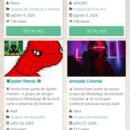
usados e é fã de SUVs vendidos
jogadores de Free Fire ! Aqui
Elano
ADELMO
no...
você pode...
Grupos de compras e vendas
Grupos de Free fire
agosto 4, 2026
agosto 3, 2026
148 views
246 views
DETALHES
DETALHES
🕷️Spider friends 🕸️
Amizade Colorida
🕷️ Venha fazer parte do Spider
🔥 Venha fazer parte do nosso
Friends – o grupo de amigos
Grupo de WhatsApp de Amizade
aranha no WhatsApp! 🕸️ Se você
Colorida! 🔥 Se você quer
curte o universo do Homem-
conhecer pessoas novas, fazer
Aranha, amizade,...
amizades verdadeiras ou até
Raul
Ilana
viver...
Grupos de Amizades
Grupos de Amizades
julho 28, 2026
julho 27, 2026
510 views
712 views