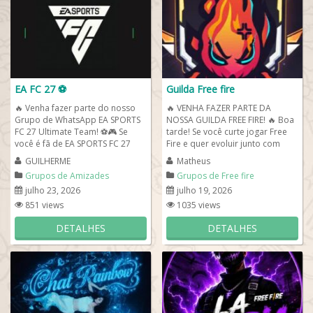
EA FC 27 ⚽
Guilda Free fire
🔥 Venha fazer parte do nosso
🔥 VENHA FAZER PARTE DA
Grupo de WhatsApp EA SPORTS
NOSSA GUILDA FREE FIRE! 🔥 Boa
FC 27 Ultimate Team! ⚽🎮 Se
tarde! Se você curte jogar Free
você é fã de EA SPORTS FC 27
Fire e quer evoluir junto com
(antigo FIFA) e ama o modo...
uma equipe organizada, essa é
GUILHERME
Matheus
a...
Grupos de Amizades
Grupos de Free fire
julho 23, 2026
julho 19, 2026
851 views
1035 views
DETALHES
DETALHES