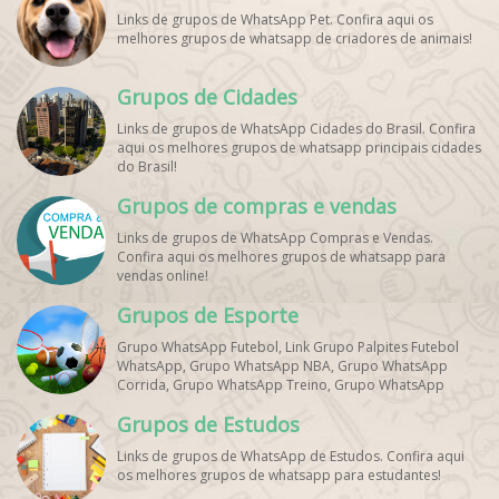
Links de grupos de WhatsApp Pet. Confira aqui os
melhores grupos de whatsapp de criadores de animais!
Grupos de Cidades
Links de grupos de WhatsApp Cidades do Brasil. Confira
aqui os melhores grupos de whatsapp principais cidades
do Brasil!
Grupos de compras e vendas
Links de grupos de WhatsApp Compras e Vendas.
Confira aqui os melhores grupos de whatsapp para
vendas online!
Grupos de Esporte
Grupo WhatsApp Futebol, Link Grupo Palpites Futebol
WhatsApp, Grupo WhatsApp NBA, Grupo WhatsApp
Corrida, Grupo WhatsApp Treino, Grupo WhatsApp
Notícias Esportes, Grupo de Debates Esportivos
Grupos de Estudos
WhatsApp, Grupo de Torcedores [Nome do Time]
WhatsApp, Link de Grupos de Esporte Grátis, Grupo
Links de grupos de WhatsApp de Estudos. Confira aqui
WhatsApp Dicas de Treino, Grupo WhatsApp Futebol Ao
os melhores grupos de whatsapp para estudantes!
Vivo. Grupo WhatsApp Esporte, Grupos de Esporte
WhatsApp, WhatsApp Esportes, Comunidade Esportiva