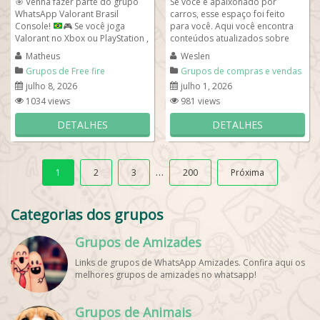
🎯
Venha fazer parte do grupo
Se você é apaixonado por
WhatsApp Valorant Brasil
carros, esse espaço foi feito
Console!
🎮
Se você joga
para você. Aqui você encontra
Valorant no Xbox ou PlayStation ,
conteúdos atualizados sobre
esse é o lugar certo para...
lançamentos, novidades do
Matheus
Weslen
mercado...
Grupos de Free fire
Grupos de compras e vendas
julho 8, 2026
julho 1, 2026
1034 views
981 views
DETALHES
DETALHES
…
1
2
3
200
Próxima
Categorias dos grupos
Grupos de Amizades
Links de grupos de WhatsApp Amizades. Confira aqui os
melhores grupos de amizades no whatsapp!
Grupos de Animais