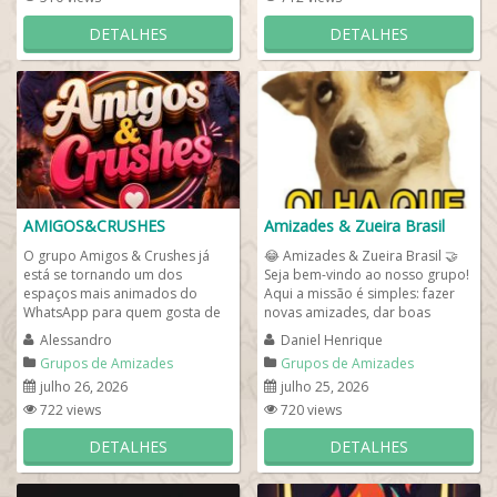
DETALHES
DETALHES
AMIGOS&CRUSHES
Amizades & Zueira Brasil
O grupo Amigos & Crushes já
😂 Amizades & Zueira Brasil 🤝
está se tornando um dos
Seja bem-vindo ao nosso grupo!
espaços mais animados do
Aqui a missão é simples: fazer
WhatsApp para quem gosta de
novas amizades, dar boas
conversar, fazer novas amizades
risadas e conversar sobre...
Alessandro
Daniel Henrique
e participar...
Grupos de Amizades
Grupos de Amizades
julho 26, 2026
julho 25, 2026
722 views
720 views
DETALHES
DETALHES