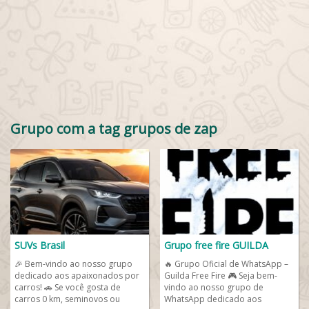
Grupo com a tag grupos de zap
SUVs Brasil
Grupo free fire GUILDA
🎉 Bem-vindo ao nosso grupo
🔥 Grupo Oficial de WhatsApp –
dedicado aos apaixonados por
Guilda Free Fire 🎮 Seja bem-
carros! 🚗 Se você gosta de
vindo ao nosso grupo de
carros 0 km, seminovos ou
WhatsApp dedicado aos