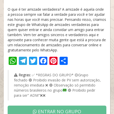
O que é ter amizade verdadeira? A amizade é aquela onde
a pessoa sempre vai falar a verdade para você e ter ajudar
nas horas que você mais precisar. Pensando nisso, criamos
este grupo de WhatsApp de amizades verdadeiras para
quem quiser entrar e ainda convidar um amigo para entrar
também. Vem ter amigos sinceros e verdadeiros aqui e
aproveite para conhecer muita gente que está a procura de
um relacionamento de amizades para conversar online e
gratuitamente pelo WhatsApp.
WhatsApp
Telegram
Twitter
Facebook
Pinterest
Share
Regras:
✅
*REGRAS DO GRUPO*
🟡
Grupo
fechado
🔴
Proibido invasão de PV sem autorização,
remoção imediata
❌
🔴
Observação só permitido
números brasileiros no grupo
🔴
Proibido pedir
para ser" ADM"
❌
❌
ENTRAR NO GRUPO