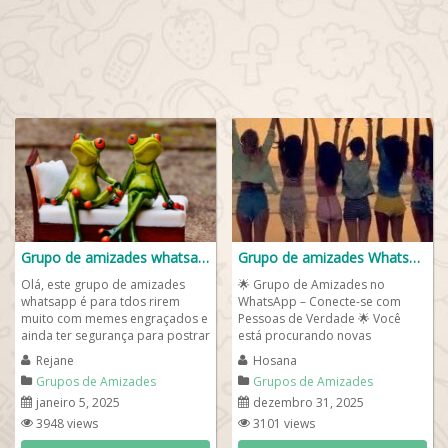
Grupo de amizades whatsapp❤️
Grupo de amizades WhatsApp✨💄👸🏽
Olá, este grupo de amizades
🌟 Grupo de Amizades no
whatsapp é para tdos rirem
WhatsApp – Conecte-se com
muito com memes engraçados e
Pessoas de Verdade 🌟 Você
ainda ter segurança para postrar
está procurando novas
suas mensagens e ainda chamar
amizades, boas conversas e um
Rejane
Hosana
no...
ambiente leve para...
Grupos de Amizades
Grupos de Amizades
janeiro 5, 2025
dezembro 31, 2025
3948 views
3101 views