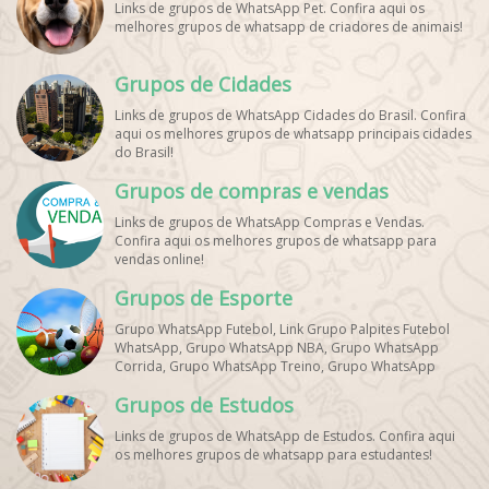
Links de grupos de WhatsApp Pet. Confira aqui os
melhores grupos de whatsapp de criadores de animais!
Grupos de Cidades
Links de grupos de WhatsApp Cidades do Brasil. Confira
aqui os melhores grupos de whatsapp principais cidades
do Brasil!
Grupos de compras e vendas
Links de grupos de WhatsApp Compras e Vendas.
Confira aqui os melhores grupos de whatsapp para
vendas online!
Grupos de Esporte
Grupo WhatsApp Futebol, Link Grupo Palpites Futebol
WhatsApp, Grupo WhatsApp NBA, Grupo WhatsApp
Corrida, Grupo WhatsApp Treino, Grupo WhatsApp
Notícias Esportes, Grupo de Debates Esportivos
Grupos de Estudos
WhatsApp, Grupo de Torcedores [Nome do Time]
WhatsApp, Link de Grupos de Esporte Grátis, Grupo
Links de grupos de WhatsApp de Estudos. Confira aqui
WhatsApp Dicas de Treino, Grupo WhatsApp Futebol Ao
os melhores grupos de whatsapp para estudantes!
Vivo. Grupo WhatsApp Esporte, Grupos de Esporte
WhatsApp, WhatsApp Esportes, Comunidade Esportiva