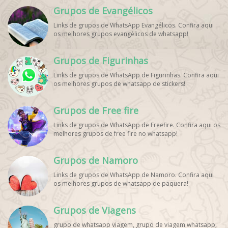
WhatsApp, Link Grupo WhatsApp Esporte. Link Grupo
Grupos de Evangélicos
WhatsApp Esporte, Grupo WhatsApp Futebol, Link Grupo
Palpites Futebol WhatsApp, Grupo WhatsApp NBA,
Links de grupos de WhatsApp Evangélicos. Confira aqui
os melhores grupos evangélicos de whatsapp!
Grupos de Figurinhas
Links de grupos de WhatsApp de Figurinhas. Confira aqui
os melhores grupos de whatsapp de stickers!
Grupos de Free fire
Links de grupos de WhatsApp de Freefire. Confira aqui os
melhores grupos de free fire no whatsapp!
Grupos de Namoro
Links de grupos de WhatsApp de Namoro. Confira aqui
os melhores grupos de whatsapp de paquera!
Grupos de Viagens
grupo de whatsapp viagem, grupo de viagem whatsapp,