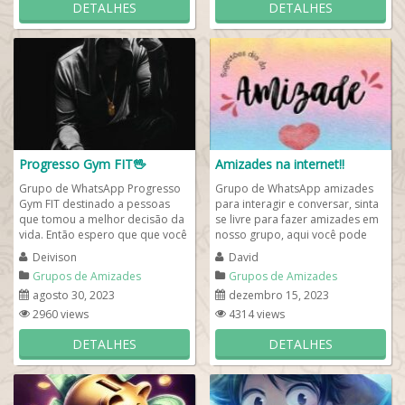
DETALHES
DETALHES
Progresso Gym FIT🖖
Amizades na internet!!
Grupo de WhatsApp Progresso
Grupo de WhatsApp amizades
Gym FIT destinado a pessoas
para interagir e conversar, sinta
que tomou a melhor decisão da
se livre para fazer amizades em
vida. Então espero que que você
nosso grupo, aqui você pode
possa encontrar as melhores
conversar sobre musicas,
Deivison
David
dicas para...
jogos,...
Grupos de Amizades
Grupos de Amizades
agosto 30, 2023
dezembro 15, 2023
2960 views
4314 views
DETALHES
DETALHES