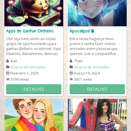
Apps de Ganhar Dinheiro
Apocalipse💣
Olá! Seja bem-vindo ao nosso
Entra nessa bagunça meus
grupo de oportunidades para
jovens e venha fazer muitas
ganhar dinheiro na internet. Aqui
amizades entre pessoas que
listamos, diariamente, diversas
querem zuar e compartilhar
maneiras de lucrar usando seu...
figurinhas sobre o Apocalipse.
biel
Thais
Quer saber como...
Grupos de Amizades
Grupos de Amizades
fevereiro 1, 2025
março 19, 2024
3799 views
3811 views
DETALHES
DETALHES