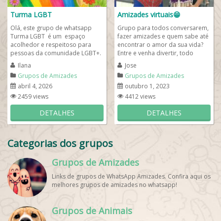
Turma LGBT
Amizades virtuais😁
Olá, este grupo de whatsapp
Grupo para todos conversarem,
Turma LGBT é um espaço
fazer amizades e quem sabe até
acolhedor e respeitoso para
encontrar o amor da sua vida?
pessoas da comunidade LGBT+.
Entre e venha divertir, todo
Então, participe do nosso grupo
mundo é bastante gente boa,
Ilana
Jose
e façam ...
pode falar...
Grupos de Amizades
Grupos de Amizades
abril 4, 2026
outubro 1, 2023
2459 views
4412 views
DETALHES
DETALHES
Categorias dos grupos
Grupos de Amizades
Links de grupos de WhatsApp Amizades. Confira aqui os
melhores grupos de amizades no whatsapp!
Grupos de Animais