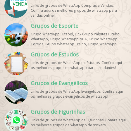
Links de grupos de WhatsApp Compras e Vendas.
Confira aqui os melhores grupos de whatsapp para
vendas online!
Grupos de Esporte
Grupo WhatsApp Futebol, Link Grupo Palpites Futebol
WhatsApp, Grupo WhatsApp NBA, Grupo WhatsApp
Corrida, Grupo WhatsApp Treino, Grupo WhatsApp
Notícias Esportes, Grupo de Debates Esportivos
Grupos de Estudos
WhatsApp, Grupo de Torcedores [Nome do Time]
WhatsApp, Link de Grupos de Esporte Grátis, Grupo
Links de grupos de WhatsApp de Estudos. Confira aqui
WhatsApp Dicas de Treino, Grupo WhatsApp Futebol Ao
os melhores grupos de whatsapp para estudantes!
Vivo. Grupo WhatsApp Esporte, Grupos de Esporte
WhatsApp, WhatsApp Esportes, Comunidade Esportiva
WhatsApp, Link Grupo WhatsApp Esporte. Link Grupo
Grupos de Evangélicos
WhatsApp Esporte, Grupo WhatsApp Futebol, Link Grupo
Palpites Futebol WhatsApp, Grupo WhatsApp NBA,
Links de grupos de WhatsApp Evangélicos. Confira aqui
os melhores grupos evangélicos de whatsapp!
Grupos de Figurinhas
Links de grupos de WhatsApp de Figurinhas. Confira aqui
os melhores grupos de whatsapp de stickers!