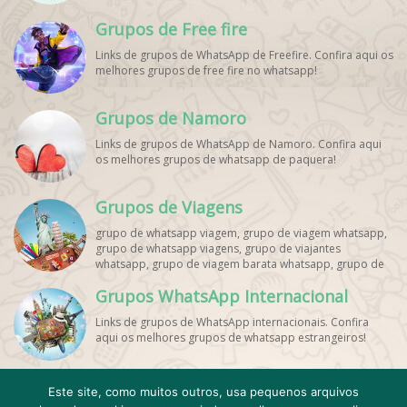
Grupos de Free fire
Links de grupos de WhatsApp de Freefire. Confira aqui os
melhores grupos de free fire no whatsapp!
Grupos de Namoro
Links de grupos de WhatsApp de Namoro. Confira aqui
os melhores grupos de whatsapp de paquera!
Grupos de Viagens
grupo de whatsapp viagem, grupo de viagem whatsapp,
grupo de whatsapp viagens, grupo de viajantes
whatsapp, grupo de viagem barata whatsapp, grupo de
mochileiros whatsapp, grupo de turismo whatsapp,
Grupos WhatsApp Internacional
grupo de excursão whatsapp, grupo de viagem em
grupo whatsapp, grupo de viagens nacionais whatsapp,
Links de grupos de WhatsApp internacionais. Confira
grupo de viagens internacionais whatsapp, grupo de
aqui os melhores grupos de whatsapp estrangeiros!
viagem brasil whatsapp, grupo de viagem europa
whatsapp, grupo de viagem praia whatsapp, grupo de
viagem promoção whatsapp, grupo de viagem
econômica whatsapp, grupo de viagem casal whatsapp,
Este site, como muitos outros, usa pequenos arquivos
grupo de viagem amigos whatsapp, grupo de viagem