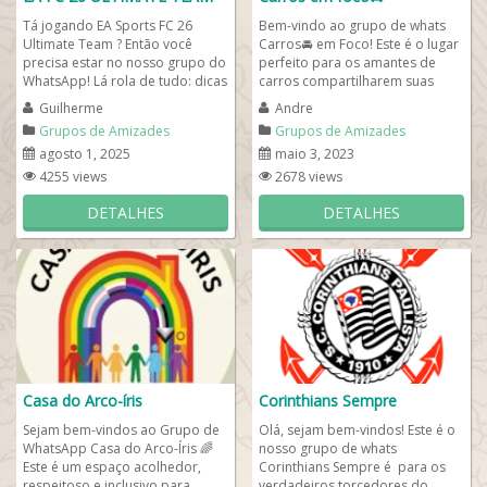
Tá jogando EA Sports FC 26
Bem-vindo ao grupo de whats
Ultimate Team ? Então você
Carros🚘 em Foco! Este é o lugar
precisa estar no nosso grupo do
perfeito para os amantes de
WhatsApp! Lá rola de tudo: dicas
carros compartilharem suas
valiosas, conversa sobre
paixões e se conectarem com
Guilherme
Andre
cartas,...
outros que...
Grupos de Amizades
Grupos de Amizades
agosto 1, 2025
maio 3, 2023
4255 views
2678 views
DETALHES
DETALHES
Casa do Arco-íris
Corinthians Sempre
Sejam bem-vindos ao Grupo de
Olá, sejam bem-vindos! Este é o
WhatsApp Casa do Arco-Íris 🌈
nosso grupo de whats
Este é um espaço acolhedor,
Corinthians Sempre é para os
respeitoso e inclusivo para
verdadeiros torcedores do