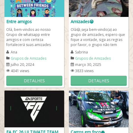
Entre amigos
Amizades😁
Olá, bem-vindos ao nosso
Olá😃,seja bem-vindo(a) ao
Grupo de whatsapp entre
grupo de amizades, espero que
amigos e com certeza
fique a vontade, siga as regras
fortalecerá suas amizades
por favor, o grupo não tem
antigas e de escola tragam eles
horário para fechar então é mais
Ana
Sabrina
para fazer amizades on-line...
um...
Grupos de Amizades
Grupos de Amizades
julho 20, 2024
março 30, 2025
4041 views
3833 views
DETALHES
DETALHES
EA FC 26 ULTIMATE TEAM
Carros em foco🚘