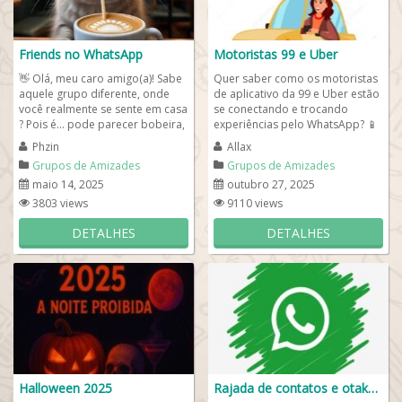
Friends no WhatsApp
Motoristas 99 e Uber
👋 Olá, meu caro amigo(a)! Sabe
Quer saber como os motoristas
aquele grupo diferente, onde
de aplicativo da 99 e Uber estão
você realmente se sente em casa
se conectando e trocando
? Pois é… pode parecer bobeira,
experiências pelo WhatsApp? 📱
mas talvez você tenha...
✨ Neste conteúdo, você vai...
Phzin
Allax
Grupos de Amizades
Grupos de Amizades
maio 14, 2025
outubro 27, 2025
3803 views
9110 views
DETALHES
DETALHES
Halloween 2025
Rajada de contatos e otakus ™️