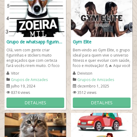
Grupo de whatsapp figurinhas
Gym Elite
Olá, vem com gente criar
Bem-vindo ao Gym Elite, o grupo
figurinhas e stickers muito
ideal para quem vive o universo
engraçados que com certeza
fitness e quer evoluir com saúde,
fará vocês rirem muito. O foco
foco e motivação! 💪🔥 Aqui você
deste grupo é fazer novas
encontra um espaço...
Vitor
Deivison
amizades e trocar...
Grupos de Amizades
Grupos de Amizades
julho 19, 2024
dezembro 1, 2025
8374 views
3512 views
DETALHES
DETALHES