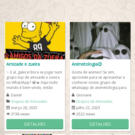
Amizade e zueira
Animetologia😉
✨ E aí, galera! Bora se jogar num
Gosta de animes? Se sim,
grupo top de amizade e zoeira
aproveite para se apresentar e
no WhatsApp? 😂🔥 Aqui todo
conhecer nosso grupo de
mundo é bem-vindo, então
whatsapp de animetologia para
chega mais pra dar boas
fazer novas amizades e dar
Daniel
Geovane
risadas,...
muitas risadas com o...
Grupos de Amizades
Grupos de Amizades
março 28, 2025
julho 22, 2023
3738 views
2522 views
DETALHES
DETALHES