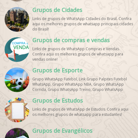
Grupos de Cidades
Links de grupos de WhatsApp Cidades do Brasil. Confira
aqui os melhores grupos de whatsapp principais cidades
do Brasil!
Grupos de compras e vendas
Links de grupos de WhatsApp Compras e Vendas.
Confira aqui os melhores grupos de whatsapp para
vendas online!
Grupos de Esporte
Grupo WhatsApp Futebol, Link Grupo Palpites Futebol
WhatsApp, Grupo WhatsApp NBA, Grupo WhatsApp
Corrida, Grupo WhatsApp Treino, Grupo WhatsApp
Notícias Esportes, Grupo de Debates Esportivos
Grupos de Estudos
WhatsApp, Grupo de Torcedores [Nome do Time]
WhatsApp, Link de Grupos de Esporte Grátis, Grupo
Links de grupos de WhatsApp de Estudos. Confira aqui
WhatsApp Dicas de Treino, Grupo WhatsApp Futebol Ao
os melhores grupos de whatsapp para estudantes!
Vivo. Grupo WhatsApp Esporte, Grupos de Esporte
WhatsApp, WhatsApp Esportes, Comunidade Esportiva
WhatsApp, Link Grupo WhatsApp Esporte. Link Grupo
Grupos de Evangélicos
WhatsApp Esporte, Grupo WhatsApp Futebol, Link Grupo
Palpites Futebol WhatsApp, Grupo WhatsApp NBA,