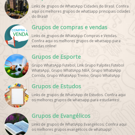
Links de grupos de WhatsApp Cidades do Brasil. Confira
aqui os melhores grupos de whatsapp principais cidades
do Brasil!
Grupos de compras e vendas
Links de grupos de WhatsApp Compras e Vendas.
Confira aqui os melhores grupos de whatsapp para
vendas online!
Grupos de Esporte
Grupo WhatsApp Futebol, Link Grupo Palpites Futebol
WhatsApp, Grupo WhatsApp NBA, Grupo WhatsApp
Corrida, Grupo WhatsApp Treino, Grupo WhatsApp
Notícias Esportes, Grupo de Debates Esportivos
Grupos de Estudos
WhatsApp, Grupo de Torcedores [Nome do Time]
WhatsApp, Link de Grupos de Esporte Grátis, Grupo
Links de grupos de WhatsApp de Estudos. Confira aqui
WhatsApp Dicas de Treino, Grupo WhatsApp Futebol Ao
os melhores grupos de whatsapp para estudantes!
Vivo. Grupo WhatsApp Esporte, Grupos de Esporte
WhatsApp, WhatsApp Esportes, Comunidade Esportiva
WhatsApp, Link Grupo WhatsApp Esporte. Link Grupo
Grupos de Evangélicos
WhatsApp Esporte, Grupo WhatsApp Futebol, Link Grupo
Palpites Futebol WhatsApp, Grupo WhatsApp NBA,
Links de grupos de WhatsApp Evangélicos. Confira aqui
os melhores grupos evangélicos de whatsapp!