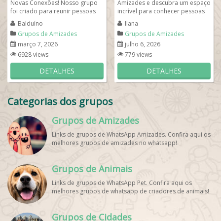
Novas Conexões! Nosso grupo
Amizades e descubra um espaço
foi criado para reunir pessoas
incrível para conhecer pessoas
que gostam de conversar,
novas todos os dias! Aqui você
Balduíno
Ilana
fazer...
pode criar...
Grupos de Amizades
Grupos de Amizades
março 7, 2026
julho 6, 2026
6928 views
779 views
DETALHES
DETALHES
Categorias dos grupos
Grupos de Amizades
Links de grupos de WhatsApp Amizades. Confira aqui os
melhores grupos de amizades no whatsapp!
Grupos de Animais
Links de grupos de WhatsApp Pet. Confira aqui os
melhores grupos de whatsapp de criadores de animais!
Grupos de Cidades