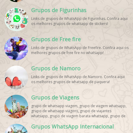
Grupos de Figurinhas
Links de grupos de WhatsApp de Figurinhas. Confira aqui
os melhores grupos de whatsapp de stickers!
Grupos de Free fire
Links de grupos de WhatsApp de Freefire. Confira aqui os
melhores grupos de free fire no whatsapp!
Grupos de Namoro
Links de grupos de WhatsApp de Namoro. Confira aqui
os melhores grupos de whatsapp de paquera!
Grupos de Viagens
grupo de whatsapp viagem, grupo de viagem whatsapp,
grupo de whatsapp viagens, grupo de viajantes
whatsapp, grupo de viagem barata whatsapp, grupo de
mochileiros whatsapp, grupo de turismo whatsapp,
Grupos WhatsApp Internacional
grupo de excursão whatsapp, grupo de viagem em
grupo whatsapp, grupo de viagens nacionais whatsapp,