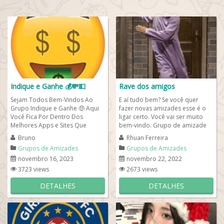
Indique e Ganhe 💰💸💵
Rave dos amigos
Sejam Todos Bem-Vindos Ao
E aí tudo bem? Se você quer
Grupo Indique e Ganhe 🤑 Aqui
fazer novas amizades esse é o
Você Fica Por Dentro Dos
ligar certo. Você vai ser muito
Melhores Apps e Sites Que
bem-vindo. Grupo de amizade
Pagam Por Indicação 💰 Grupo
onde vc vai encontrar pessoas...
Bruno
Rhuan Ferreira
de...
Grupos de Amizades
Grupos de Amizades
novembro 16, 2023
novembro 22, 2022
3723 views
2673 views
DETALHES
DETALHES