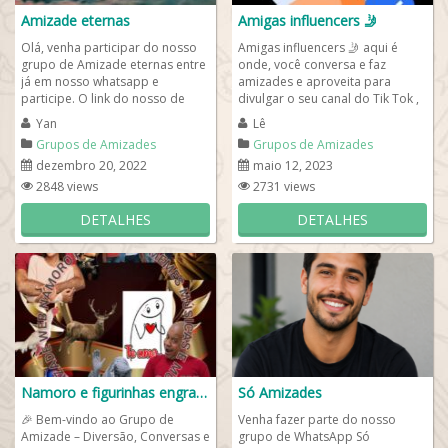
Amizade eternas
Amigas influencers 🤳
Olá, venha participar do nosso
Amigas influencers 🤳 aqui é
grupo de Amizade eternas entre
onde, você conversa e faz
já em nosso whatsapp e
amizades e aproveita para
participe. O link do nosso de
divulgar o seu canal do Tik Tok ,
whats está logo abaixo e fácil
Kwai, Youtube, etc. Faça novos
Yan
Lê
para que...
amigos...
Grupos de Amizades
Grupos de Amizades
dezembro 20, 2022
maio 12, 2023
2848 views
2731 views
DETALHES
DETALHES
Namoro e figurinhas engraçadas whatsapp
Só Amizades
🎉 Bem-vindo ao Grupo de
Venha fazer parte do nosso
Amizade – Diversão, Conversas e
grupo de WhatsApp Só