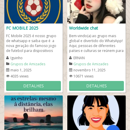
FC MOBILE 2025
Worldwide chat
FC Mobile 2025 é nosso grupo
Bem-vindo(a) ao grupo mais
de whatsapp e saiba que é a
global e divertido do WhatsApp!
nova geração do famoso jogo
Aqui, pessoas de diferentes
de futebol para dispositivos
países e culturas se reúnem para
móveis, trazendo gráficos...
trocar ideias, fazer novas
Iguinho
ERNAN
amizades...
Grupos de Amizades
Grupos de Amizades
maio 1, 2025
novembro 11, 2025
4035 views
10671 views
DETALHES
DETALHES