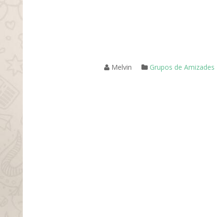
Melvin
Grupos de Amizades