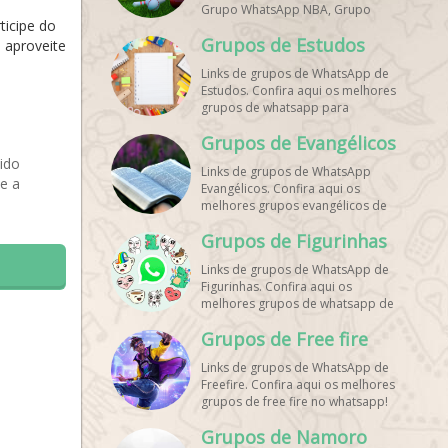
Grupo WhatsApp NBA, Grupo
ticipe do
WhatsApp Corrida, Grupo
Grupos de Estudos
WhatsApp Treino, Grupo
 aproveite
WhatsApp Notícias Esportes,
Links de grupos de WhatsApp de
Grupo de Debates Esportivos
Estudos. Confira aqui os melhores
WhatsApp, Grupo de Torcedores
grupos de whatsapp para
[Nome do Time] WhatsApp, Link
estudantes!
de Grupos de Esporte Grátis,
Grupos de Evangélicos
Grupo WhatsApp Dicas de Treino,
ido
Grupo WhatsApp Futebol Ao Vivo.
Links de grupos de WhatsApp
Grupo WhatsApp Esporte, Grupos
e a
Evangélicos. Confira aqui os
de Esporte WhatsApp, WhatsApp
melhores grupos evangélicos de
Esportes, Comunidade Esportiva
whatsapp!
WhatsApp, Link Grupo WhatsApp
Grupos de Figurinhas
Esporte. Link Grupo WhatsApp
Esporte, Grupo WhatsApp Futebol,
Links de grupos de WhatsApp de
Link Grupo Palpites Futebol
Figurinhas. Confira aqui os
WhatsApp, Grupo WhatsApp NBA,
melhores grupos de whatsapp de
stickers!
Grupos de Free fire
Links de grupos de WhatsApp de
Freefire. Confira aqui os melhores
grupos de free fire no whatsapp!
Grupos de Namoro