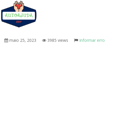
maio 25, 2023
3985 views
Informar erro