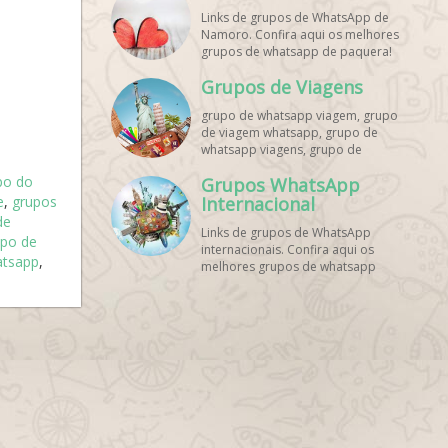
Links de grupos de WhatsApp de
Namoro. Confira aqui os melhores
grupos de whatsapp de paquera!
Grupos de Viagens
grupo de whatsapp viagem, grupo
de viagem whatsapp, grupo de
whatsapp viagens, grupo de
viajantes whatsapp, grupo de
po do
Grupos WhatsApp
viagem barata whatsapp, grupo de
e
,
grupos
mochileiros whatsapp, grupo de
Internacional
turismo whatsapp, grupo de
de
Links de grupos de WhatsApp
excursão whatsapp, grupo de
upo de
internacionais. Confira aqui os
viagem em grupo whatsapp, grupo
atsapp
,
melhores grupos de whatsapp
de viagens nacionais whatsapp,
estrangeiros!
grupo de viagens internacionais
whatsapp, grupo de viagem brasil
whatsapp, grupo de viagem
europa whatsapp, grupo de
viagem praia whatsapp, grupo de
viagem promoção whatsapp,
grupo de viagem econômica
whatsapp, grupo de viagem casal
whatsapp, grupo de viagem
amigos whatsapp, grupo de