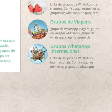
Links de grupos de WhatsApp de
Namoro. Confira aqui os melhores
grupos de whatsapp de paquera!
Grupos de Viagens
grupo de whatsapp viagem, grupo
de viagem whatsapp, grupo de
whatsapp viagens, grupo de
whatsapp
viajantes whatsapp, grupo de
izade
,
Grupos WhatsApp
viagem barata whatsapp, grupo de
grupos de
mochileiros whatsapp, grupo de
Internacional
turismo whatsapp, grupo de
upo de
Links de grupos de WhatsApp
excursão whatsapp, grupo de
atsapp
,
internacionais. Confira aqui os
viagem em grupo whatsapp, grupo
melhores grupos de whatsapp
de viagens nacionais whatsapp,
estrangeiros!
grupo de viagens internacionais
whatsapp, grupo de viagem brasil
whatsapp, grupo de viagem
europa whatsapp, grupo de
viagem praia whatsapp, grupo de
viagem promoção whatsapp,
grupo de viagem econômica
whatsapp, grupo de viagem casal
whatsapp, grupo de viagem
amigos whatsapp, grupo de