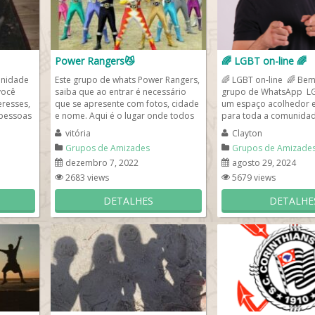
Power Rangers😼
🌈 LGBT on-line 🌈
unidade
Este grupo de whats Power Rangers,
🌈 LGBT on-line 🌈 Bem
você
saiba que ao entrar é necessário
grupo de WhatsApp LGB
eresses,
que se apresente com fotos, cidade
um espaço acolhedor e 
 pessoas
e nome. Aqui é o lugar onde todos
para toda a comunidad
os fãs da série...
✨ Aqui,...
vitória
Clayton
Grupos de Amizades
Grupos de Amizade
dezembro 7, 2022
agosto 29, 2024
2683 views
5679 views
DETALHES
DETALHE