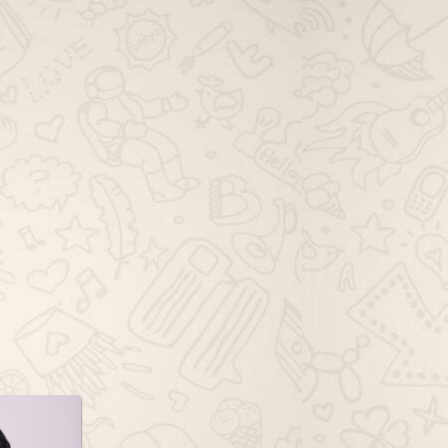
viagem família whatsapp, grupo de
viagem solo whatsapp, grupo de
dicas de viagem whatsapp, grupo
de ofertas de viagem whatsapp,
grupo de pacotes de viagem
whatsapp, grupo de passagem
aérea whatsapp, grupo de hotéis
viagem whatsapp