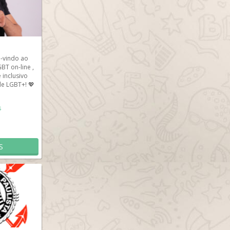
-vindo ao
T on-line ,
inclusivo
e LGBT+! 💖
s
S