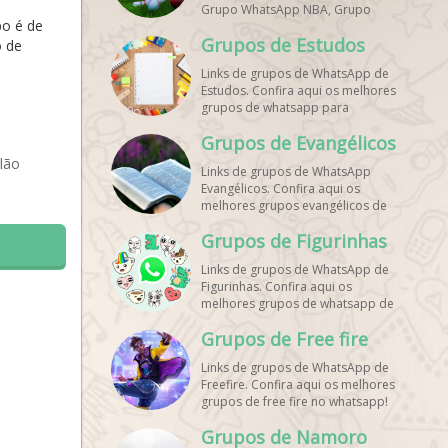
Grupo WhatsApp NBA, Grupo
po é de
WhatsApp Corrida, Grupo
Grupos de Estudos
WhatsApp Treino, Grupo
o de
WhatsApp Notícias Esportes,
Links de grupos de WhatsApp de
Grupo de Debates Esportivos
Estudos. Confira aqui os melhores
WhatsApp, Grupo de Torcedores
grupos de whatsapp para
[Nome do Time] WhatsApp, Link
estudantes!
de Grupos de Esporte Grátis,
Grupos de Evangélicos
Grupo WhatsApp Dicas de Treino,
lão
Grupo WhatsApp Futebol Ao Vivo.
Links de grupos de WhatsApp
Grupo WhatsApp Esporte, Grupos
Evangélicos. Confira aqui os
de Esporte WhatsApp, WhatsApp
melhores grupos evangélicos de
Esportes, Comunidade Esportiva
whatsapp!
WhatsApp, Link Grupo WhatsApp
Grupos de Figurinhas
Esporte. Link Grupo WhatsApp
Esporte, Grupo WhatsApp Futebol,
Links de grupos de WhatsApp de
Link Grupo Palpites Futebol
Figurinhas. Confira aqui os
WhatsApp, Grupo WhatsApp NBA,
melhores grupos de whatsapp de
stickers!
Grupos de Free fire
Links de grupos de WhatsApp de
Freefire. Confira aqui os melhores
grupos de free fire no whatsapp!
Grupos de Namoro