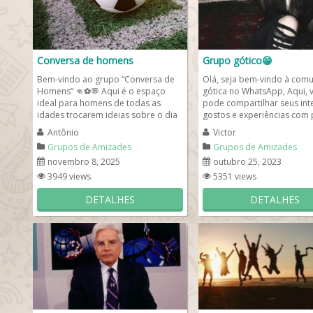
Conversa de homens
Grupo gótico😁
Bem-vindo ao grupo “Conversa de
Olá, seja bem-vindo à com
Homens” 👊⚽💬 Aqui é o espaço
gótica no WhatsApp, Aqui, 
ideal para homens de todas as
pode compartilhar seus int
idades trocarem ideias sobre o dia
gostos e experiências com
a dia, futebol,...
que apreciam a cultura...
Antônio
Victor
Grupos de Amizades
Grupos de Amizades
novembro 8, 2025
outubro 25, 2023
3949 views
5351 views
DETALHES
DETALHES