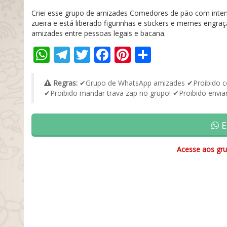
Criei esse grupo de amizades Comedores de pão com inten
zueira e está liberado figurinhas e stickers e memes engra
amizades entre pessoas legais e bacana.
WhatsApp
Telegram
Twitter
Facebook
Pinterest
Share
Regras:
✔Grupo de WhatsApp amizades ✔Proibido con
✔Proibido mandar trava zap no grupo! ✔Proibido enviar
E
Acesse aos gru