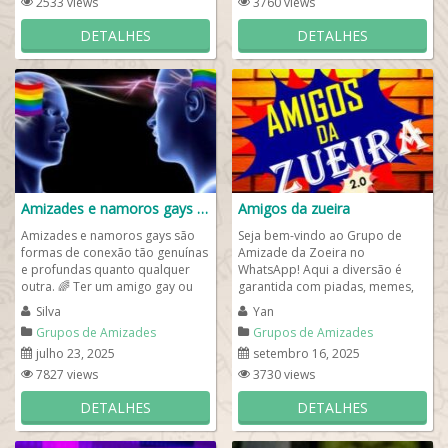
2533 views
3760 views
DETALHES
DETALHES
Amizades e namoros gays
Amigos da zueira
Amizades e namoros gays são
Seja bem-vindo ao Grupo de
formas de conexão tão genuínas
Amizade da Zoeira no
e profundas quanto qualquer
WhatsApp! Aqui a diversão é
outra. 🌈 Ter um amigo gay ou
garantida com piadas, memes,
viver um relacionamento
brincadeiras e muita resenha
Silva
Yan
amoroso com...
entre amigos. Um...
Grupos de Amizades
Grupos de Amizades
julho 23, 2025
setembro 16, 2025
7827 views
3730 views
DETALHES
DETALHES