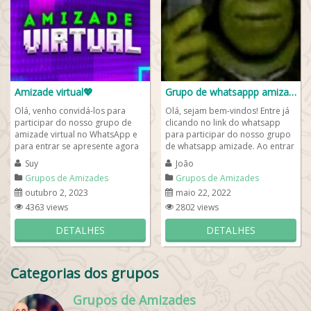
Amizade virtual💖
Grupo de whatsappp amizade
Olá, venho convidá-los para
Olá, sejam bem-vindos! Entre já
participar do nosso grupo de
clicando no link do whatsapp
amizade virtual no WhatsApp e
para participar do nosso grupo
para entrar se apresente agora
de whatsapp amizade. Ao entrar
mesmo. À moda agora é ter
nosso grupo, apresente-se para
Suy
João
amigos...
o...
Grupos de Amizades
Grupos de Amizades
outubro 2, 2023
maio 22, 2022
4363 views
2802 views
DETALHES
DETALHES
Categorias dos grupos
Grupos de Amizades