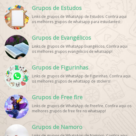
Notícias Esportes, Grupo de Debates Esportivos
Grupos de Estudos
WhatsApp, Grupo de Torcedores [Nome do Time]
WhatsApp, Link de Grupos de Esporte Grátis, Grupo
Links de grupos de WhatsApp de Estudos. Confira aqui
WhatsApp Dicas de Treino, Grupo WhatsApp Futebol Ao
os melhores grupos de whatsapp para estudantes!
Vivo. Grupo WhatsApp Esporte, Grupos de Esporte
WhatsApp, WhatsApp Esportes, Comunidade Esportiva
WhatsApp, Link Grupo WhatsApp Esporte. Link Grupo
Grupos de Evangélicos
WhatsApp Esporte, Grupo WhatsApp Futebol, Link Grupo
Palpites Futebol WhatsApp, Grupo WhatsApp NBA,
Links de grupos de WhatsApp Evangélicos. Confira aqui
os melhores grupos evangélicos de whatsapp!
Grupos de Figurinhas
Links de grupos de WhatsApp de Figurinhas. Confira aqui
os melhores grupos de whatsapp de stickers!
Grupos de Free fire
Links de grupos de WhatsApp de Freefire. Confira aqui os
melhores grupos de free fire no whatsapp!
Grupos de Namoro
Links de grupos de WhatsApp de Namoro. Confira aqui