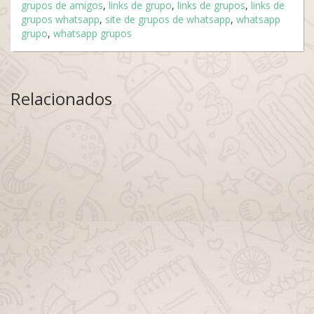
grupos de amigos
,
links de grupo
,
links de grupos
,
links de
grupos whatsapp
,
site de grupos de whatsapp
,
whatsapp
grupo
,
whatsapp grupos
Relacionados