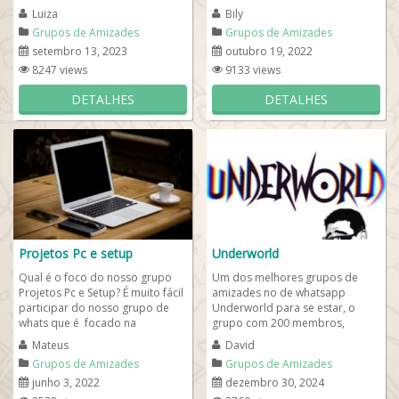
nosso grupo de WhatsApp RBD...
agora mesmo, entrando em
Luiza
Bily
nosso de whats...
Grupos de Amizades
Grupos de Amizades
setembro 13, 2023
outubro 19, 2022
8247 views
9133 views
DETALHES
DETALHES
Projetos Pc e setup
Underworld
Qual é o foco do nosso grupo
Um dos melhores grupos de
Projetos Pc e Setup? É muito fácil
amizades no de whatsapp
participar do nosso grupo de
Underworld para se estar, o
whats que é focado na
grupo com 200 membros,
tecnologias ligados a
interajam de maneira saudável e
Mateus
David
manutenção e...
criem laços mesmo de...
Grupos de Amizades
Grupos de Amizades
junho 3, 2022
dezembro 30, 2024