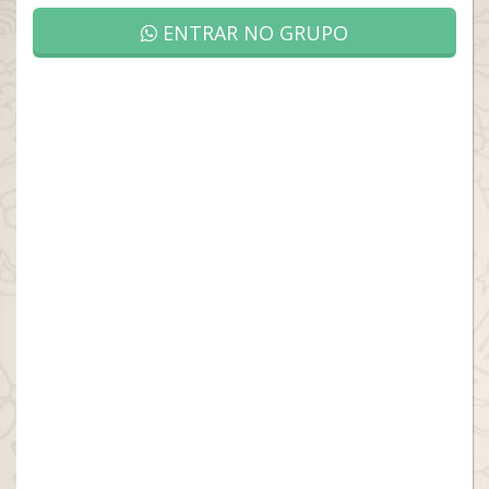
ENTRAR NO GRUPO