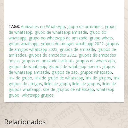
TAGS:
Amizades no WhatsApp
,
grupo de amizades
,
grupo
de whatsapp
,
grupo de whatsapp amizade
,
grupo do
whatsapp
,
grupo no whatsapp de amizade
,
grupo whats
,
grupo whatsapp
,
grupos de amigos whatsapp 2022
,
grupos
de amigos whatsapp 2023
,
grupos de amizade
,
grupos de
amizades
,
grupos de amizades 2022
,
grupos de amizades
novas
,
grupos de amizades virtuais
,
grupos de whats app
,
grupos de whatsapp
,
grupos de whatsapp aberto
,
grupos
de whatsapp amizade
,
grupos de zap
,
grupos whatsapp
,
link de grupo
,
link de grupo de whatsapp
,
link de grupos
,
link
grupos de amigos
,
links de grupo
,
links de grupos
,
links de
grupos whatsapp
,
site de grupos de whatsapp
,
whatsapp
grupo
,
whatsapp grupos
Relacionados