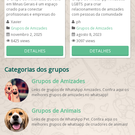
em Minas Gerais é um espaço
LGBTS para criar
criado para conectar
relacionamentos de amizades
profissionais e empresas do
com pessoas da comunidade
transporte de passageiros em
LGBT. Ao entrar se apresente de
Xavier
ph
todo o estado....
acordo com a descrição...
Grupos de Amizades
Grupos de Amizades
novembro 2, 2025
agosto 8, 2023
8425 views
3097 views
DETALHES
DETALHES
Categorias dos grupos
Grupos de Amizades
Links de grupos de WhatsApp Amizades. Confira aqui os
melhores grupos de amizades no whatsapp!
Grupos de Animais
Links de grupos de WhatsApp Pet. Confira aqui os
melhores grupos de whatsapp de criadores de animais!