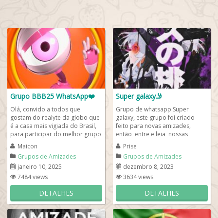
Grupo BBB25 WhatsApp❤️
Super galaxy🤳
Olá, convido a todos que
Grupo de whatsapp Super
gostam do realyte da globo que
galaxy, este grupo foi criado
é a casa mais vigiada do Brasil,
feito para novas amizades,
para participar do melhor grupo
então entre e leia nossas
BBB25 WhatsApp e fazer novas...
regras e seja bem-vindo!. Gosta
Maicon
Prise
de celulares...
Grupos de Amizades
Grupos de Amizades
janeiro 10, 2025
dezembro 8, 2023
7484 views
3634 views
DETALHES
DETALHES