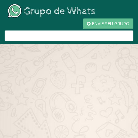
ENVIE SEU GRUPO