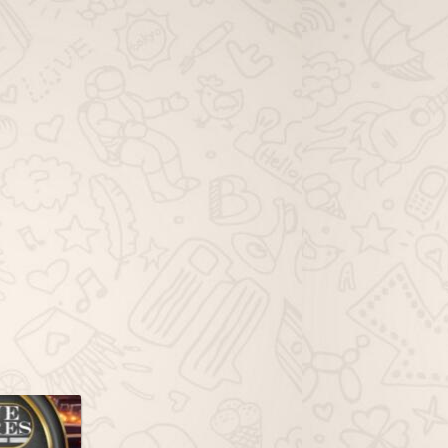
viagem família whatsapp, grupo de
viagem solo whatsapp, grupo de
dicas de viagem whatsapp, grupo
de ofertas de viagem whatsapp,
grupo de pacotes de viagem
whatsapp, grupo de passagem
aérea whatsapp, grupo de hotéis
viagem whatsapp