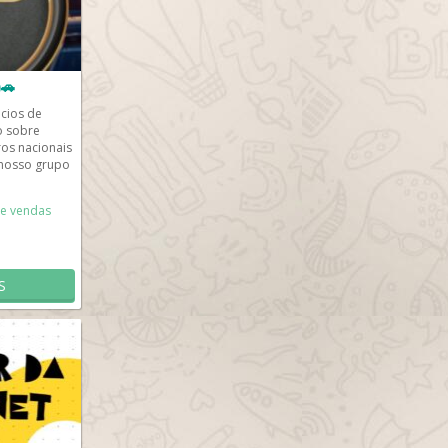
🚗
cios de
o sobre
ros nacionais
nosso grupo
ores,...
e vendas
S