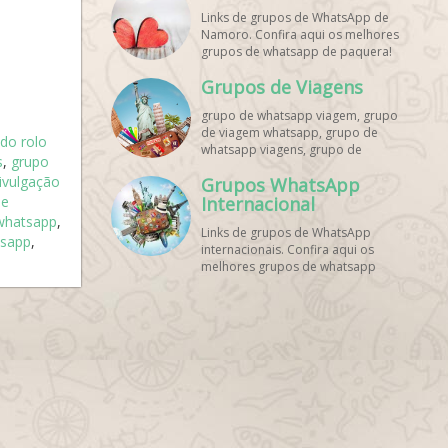
Links de grupos de WhatsApp de
Namoro. Confira aqui os melhores
grupos de whatsapp de paquera!
Grupos de Viagens
grupo de whatsapp viagem, grupo
de viagem whatsapp, grupo de
 do rolo
whatsapp viagens, grupo de
s
,
grupo
viajantes whatsapp, grupo de
ivulgação
Grupos WhatsApp
viagem barata whatsapp, grupo de
de
mochileiros whatsapp, grupo de
Internacional
turismo whatsapp, grupo de
 whatsapp
,
Links de grupos de WhatsApp
excursão whatsapp, grupo de
tsapp
,
internacionais. Confira aqui os
viagem em grupo whatsapp, grupo
melhores grupos de whatsapp
de viagens nacionais whatsapp,
estrangeiros!
grupo de viagens internacionais
whatsapp, grupo de viagem brasil
whatsapp, grupo de viagem
europa whatsapp, grupo de
viagem praia whatsapp, grupo de
viagem promoção whatsapp,
grupo de viagem econômica
whatsapp, grupo de viagem casal
whatsapp, grupo de viagem
amigos whatsapp, grupo de