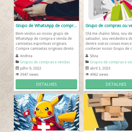
Grupo de WhatsApp de compra e venda
Bem-vindos ao nosso grupo de
Olá me chamo Silvia, sou d
WhatsApp de compra e venda de
salvador, sou vendedora d
camisetas esportivas originais.
dentre outras coisas mais e
Compre camisetas originais direto
conhecer nosso Grupo de 
do fabricante com um bom valor e...
ou vendas whatsapp se apre
Andrea
Silvia
Grupos de compras e vendas
Grupos de compras e ve
julho 9, 2022
abril 3, 2023
3947 views
4962 views
DETALHES
DETALHES