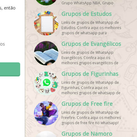
Grupo WhatsApp NBA, Grupo
s, então
WhatsApp Corrida, Grupo
Grupos de Estudos
WhatsApp Treino, Grupo
WhatsApp Notícias Esportes,
Links de grupos de WhatsApp de
Grupo de Debates Esportivos
Estudos. Confira aqui os melhores
WhatsApp, Grupo de Torcedores
grupos de whatsapp para
[Nome do Time] WhatsApp, Link
estudantes!
de Grupos de Esporte Grátis,
Grupos de Evangélicos
 os
Grupo WhatsApp Dicas de Treino,
Grupo WhatsApp Futebol Ao Vivo.
Links de grupos de WhatsApp
Grupo WhatsApp Esporte, Grupos
Evangélicos. Confira aqui os
de Esporte WhatsApp, WhatsApp
melhores grupos evangélicos de
Esportes, Comunidade Esportiva
whatsapp!
WhatsApp, Link Grupo WhatsApp
Grupos de Figurinhas
Esporte. Link Grupo WhatsApp
Esporte, Grupo WhatsApp Futebol,
Links de grupos de WhatsApp de
Link Grupo Palpites Futebol
Figurinhas. Confira aqui os
WhatsApp, Grupo WhatsApp NBA,
melhores grupos de whatsapp de
stickers!
Grupos de Free fire
Links de grupos de WhatsApp de
Freefire. Confira aqui os melhores
grupos de free fire no whatsapp!
Grupos de Namoro