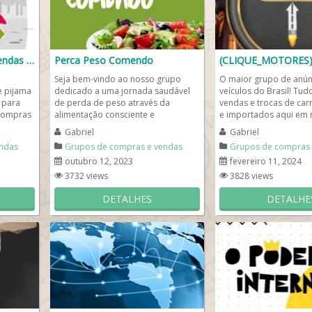
Grupo de compras ou vendas whatsapp👕
Perca Peso Comendo
(CLIQUE_MOTORES)
e
Seja bem-vindo ao nosso grupo
O maior grupo de anún
e pijama
dedicado a uma jornada saudável
veículos do Brasil! Tud
 para
de perda de peso através da
vendas e trocas de car
compras
alimentação consciente e
e importados aqui em 
sente...
equilibrada. Compartilhe dicas,
de WhatsApp clique mot
Gabriel
Gabriel
receitas...
ndas
Grupos de compras e vendas
Grupos de compras 
outubro 12, 2023
fevereiro 11, 2024
3732 views
3828 views
DETALHES
DETALHE