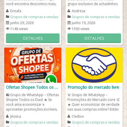
você encontra descontos reais,
grupo exclusivo de achadinhos
ofertas atualizadas e...
da Shopee ! Aqui você encontra
Dreafa
Andresa
as...
Grupos de compras e vendas
Grupos de compras e vendas
junho 29, 2026
junho 19, 2026
1148 views
1593 views
DETALHES
DETALHES
Ofertas Shopee Todos os Dias
Promoção do mercado livre
🛍️ Grupo de WhatsApp – Ofertas
🚨 Grupo de WhatsApp –
Shopee Todos os Dias! 🔥 Se
Promoções do Mercado Livre 🛒
você ama economizar e
🔥 Quer economizar de verdade
aproveitar promoções incríveis,
nas suas compras online? Então
esse grupo é para você! Aqui...
você precisa entrar agora no...
Jéssica
Cleilton
Grupos de compras e vendas
Grupos de compras e vendas