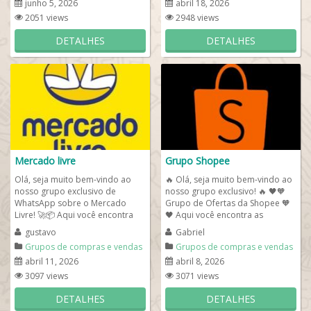
junho 5, 2026
abril 18, 2026
2051 views
2948 views
DETALHES
DETALHES
Mercado livre
Grupo Shopee
Olá, seja muito bem-vindo ao
🔥 Olá, seja muito bem-vindo ao
nosso grupo exclusivo de
nosso grupo exclusivo! 🔥 🖤🧡
WhatsApp sobre o Mercado
Grupo de Ofertas da Shopee 🧡
Livre! 🚀📦 Aqui você encontra
🖤 Aqui você encontra as
um espaço ideal para quem
melhores promoções...
gustavo
Gabriel
quer comprar,...
Grupos de compras e vendas
Grupos de compras e vendas
abril 11, 2026
abril 8, 2026
3097 views
3071 views
DETALHES
DETALHES