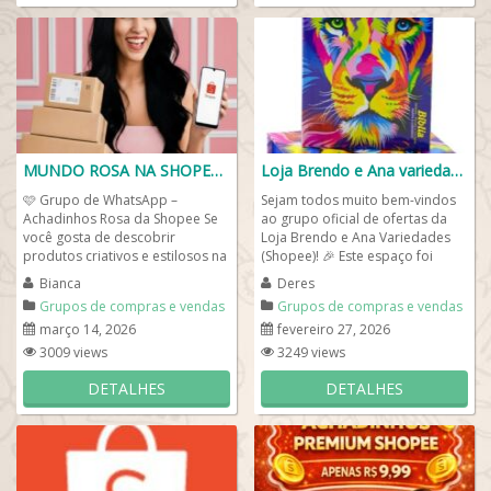
MUNDO ROSA NA SHOPEE 🌸
Loja Brendo e Ana variedades (Shoppee)
🩷 Grupo de WhatsApp –
Sejam todos muito bem-vindos
Achadinhos Rosa da Shopee Se
ao grupo oficial de ofertas da
você gosta de descobrir
Loja Brendo e Ana Variedades
produtos criativos e estilosos na
(Shopee)! 🎉 Este espaço foi
cor rosa, este grupo é perfeito
criado especialmente para...
Bianca
Deres
para...
Grupos de compras e vendas
Grupos de compras e vendas
março 14, 2026
fevereiro 27, 2026
3009 views
3249 views
DETALHES
DETALHES