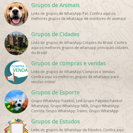
Grupos de Animais
Links de grupos de WhatsApp Pet. Confira aqui os
melhores grupos de whatsapp de criadores de animais!
Grupos de Cidades
Links de grupos de WhatsApp Cidades do Brasil. Confira
aqui os melhores grupos de whatsapp principais cidades
do Brasil!
Grupos de compras e vendas
Links de grupos de WhatsApp Compras e Vendas.
Confira aqui os melhores grupos de whatsapp para
vendas online!
Grupos de Esporte
Grupo WhatsApp Futebol, Link Grupo Palpites Futebol
WhatsApp, Grupo WhatsApp NBA, Grupo WhatsApp
Corrida, Grupo WhatsApp Treino, Grupo WhatsApp
Notícias Esportes, Grupo de Debates Esportivos
Grupos de Estudos
WhatsApp, Grupo de Torcedores [Nome do Time]
WhatsApp, Link de Grupos de Esporte Grátis, Grupo
Links de grupos de WhatsApp de Estudos. Confira aqui
WhatsApp Dicas de Treino, Grupo WhatsApp Futebol Ao