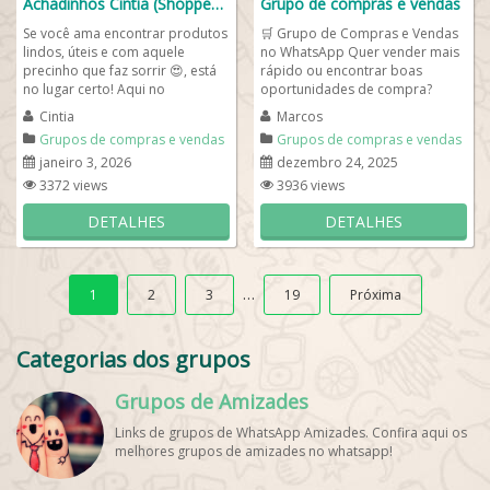
Achadinhos Cintia (Shoppee) 😍
Grupo de compras e vendas
Se você ama encontrar produtos
🛒 Grupo de Compras e Vendas
lindos, úteis e com aquele
no WhatsApp Quer vender mais
precinho que faz sorrir 😍, está
rápido ou encontrar boas
no lugar certo! Aqui no
oportunidades de compra?
Achadinhos Cíntia (Shoppee) ,
Nosso grupo de Compras e
Cintia
Marcos
eu...
Vendas no WhatsApp...
Grupos de compras e vendas
Grupos de compras e vendas
janeiro 3, 2026
dezembro 24, 2025
3372 views
3936 views
DETALHES
DETALHES
…
1
2
3
19
Próxima
Categorias dos grupos
Grupos de Amizades
Links de grupos de WhatsApp Amizades. Confira aqui os
melhores grupos de amizades no whatsapp!