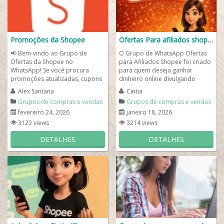
Promoções da Shopee
Ofertas Para afiliados shopee
📢 Bem-vindo ao Grupo de
O Grupo de WhatsApp Ofertas
Ofertas da Shopee no
para Afiliados Shopee foi criado
WhatsApp! Se você procura
para quem deseja ganhar
promoções atualizadas, cupons
dinheiro online divulgando
de desconto e ofertas exclusivas
produtos com alto potencial de
Alex Santana
Cintia
da Shopee,...
vendas. Aqui...
Grupos de compras e vendas
Grupos de compras e vendas
fevereiro 24, 2026
janeiro 18, 2026
3123 views
3214 views
DETALHES
DETALHES