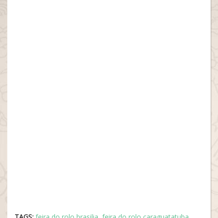
TAGS:
feira do rolo brasilia
,
feira do rolo caraguatatuba
,