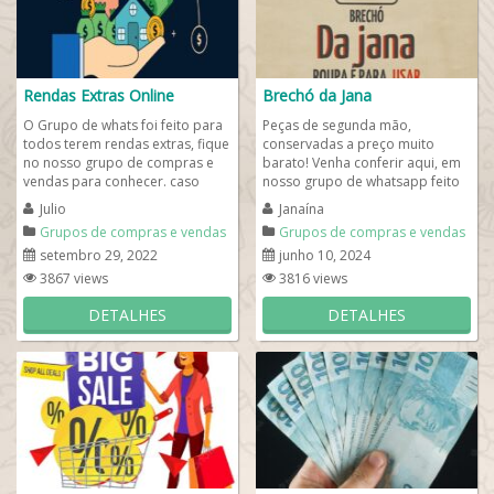
Rendas Extras Online
Brechó da Jana
O Grupo de whats foi feito para
Peças de segunda mão,
todos terem rendas extras, fique
conservadas a preço muito
no nosso grupo de compras e
barato! Venha conferir aqui, em
vendas para conhecer. caso
nosso grupo de whatsapp feito
tenha dúvidas em como obter
com carinho para você comprar
Julio
Janaína
uma renda...
e vender...
Grupos de compras e vendas
Grupos de compras e vendas
setembro 29, 2022
junho 10, 2024
3867 views
3816 views
DETALHES
DETALHES