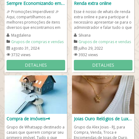
Sempre Economizando em Tudo😁
Renda extra online
🎉 Promoções Imperdíveis! 🎉
Esse é nosso de whats de renda
Aqui, compartilhamos as
extra online e para participar é
melhores promoções de itens
necessário apresentar-se para o
diversos que encontramos em
administrador e falar tudo o que
sites conhecidos e confiáveis.
ele te pedir de informação...
Magdalena
Silvana
Desde...
Grupos de compras e vendas
Grupos de compras e vendas
agosto 31, 2024
julho 29, 2022
3732 views
3932 views
DETALHES
DETALHES
Compra de imóveis🗝️
Joias Ouro Relógios de Luxo✌️
Grupo de Whatsapp destinado a
Grupo da Alex Joias - RJ, para
casais que querem comprar seu
Compra, Venda, Troca e
primeiro imóvel. Tudo o que
Encomendas de Joias de Ouro,