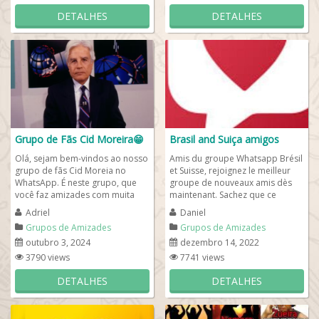
DETALHES
DETALHES
Grupo de Fãs Cid Moreira😁
Brasil and Suiça amigos
Olá, sejam bem-vindos ao nosso
Amis du groupe Whatsapp Brésil
grupo de fãs Cid Moreia no
et Suisse, rejoignez le meilleur
WhatsApp. É neste grupo, que
groupe de nouveaux amis dès
você faz amizades com muita
maintenant. Sachez que ce
gente que ama o Cid Moreira o
groupe international s'adresse à
Adriel
Daniel
grande e...
tous...
Grupos de Amizades
Grupos de Amizades
outubro 3, 2024
dezembro 14, 2022
3790 views
7741 views
DETALHES
DETALHES