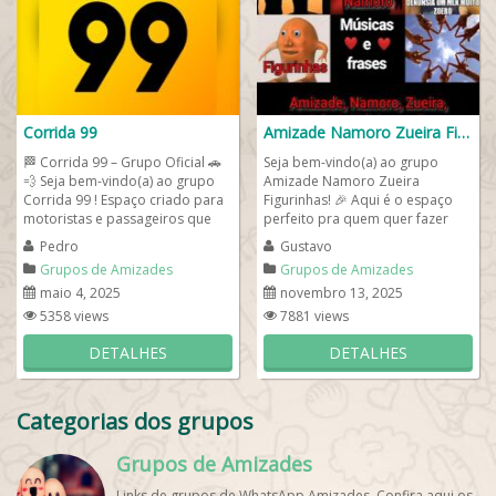
Corrida 99
Amizade Namoro Zueira Figurinhas
🏁 Corrida 99 – Grupo Oficial 🚗
Seja bem-vindo(a) ao grupo
💨 Seja bem-vindo(a) ao grupo
Amizade Namoro Zueira
Corrida 99 ! Espaço criado para
Figurinhas! 🎉 Aqui é o espaço
motoristas e passageiros que
perfeito pra quem quer fazer
utilizam o app 99 para...
novas amizades, conhecer
Pedro
Gustavo
pessoas legais, dar...
Grupos de Amizades
Grupos de Amizades
maio 4, 2025
novembro 13, 2025
5358 views
7881 views
DETALHES
DETALHES
Categorias dos grupos
Grupos de Amizades
Links de grupos de WhatsApp Amizades. Confira aqui os