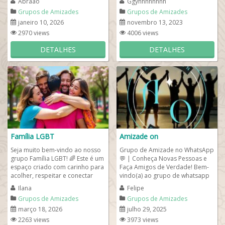
Abraão
Ggyhhhhhhhh
resultados reais...
Grupos de Amizades
Grupos de Amizades
janeiro 10, 2026
novembro 13, 2023
2970 views
4006 views
DETALHES
DETALHES
Família LGBT
Amizade on
Seja muito bem-vindo ao nosso
Grupo de Amizade no WhatsApp
grupo Família LGBT! 🌈 Este é um
💬 | Conheça Novas Pessoas e
espaço criado com carinho para
Faça Amigos de Verdade! Bem-
acolher, respeitar e conectar
vindo(a) ao grupo de whatsapp
pessoas da comunidade e...
Amizade ! Aqui é o lugar
Ilana
Felipe
perfeito...
Grupos de Amizades
Grupos de Amizades
março 18, 2026
julho 29, 2025
2263 views
3973 views