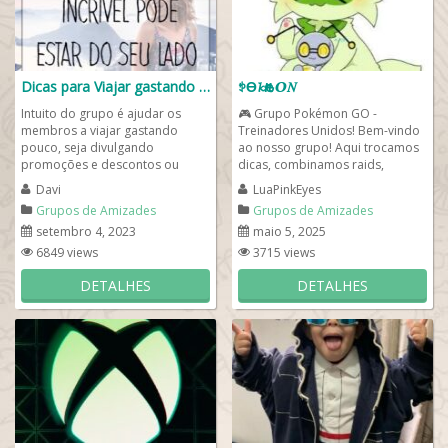
Dicas para Viajar gastando pouco✈️
ꉣϴ𝓴ҽ𐒄𝙊𝑁
Intuito do grupo é ajudar os
🎮 Grupo Pokémon GO -
membros a viajar gastando
Treinadores Unidos! Bem-vindo
pouco, seja divulgando
ao nosso grupo! Aqui trocamos
promoções e descontos ou
dicas, combinamos raids,
dando dicas. Viaje para todas
fazemos trocas de Pokémon e
Davi
LuaPinkEyes
cidades aqui do Brasil...
ajudamos uns aos...
Grupos de Amizades
Grupos de Amizades
setembro 4, 2023
maio 5, 2025
6849 views
3715 views
DETALHES
DETALHES