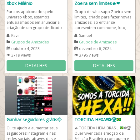
Xbox Milênio
Zoeira sem limites🔥❤
Para os apaixonados pelo
Grupo de whatsapp Zoeira sem
universo Xbox, estamos
limites, criado para fazer novas
entusiasmados em anunciar a
amizades, ao entrar se
criação de um grupo dedicado
apresentem com nome, foto,
inteiramente a esse fascinante
idade, cidade, leiam a descrição,
Kevin
Samuel
mundo dos jogos e...
bem vindas...
Grupos de Amizades
Grupos de Amizades
outubro 4, 2023
dezembro 6, 2024
3719 views
3796 views
DETALHES
DETALHES
Ganhar seguidores grátis🤨
TORCIDA HEXA!!
⚽
🏆
Oi, te ajudo a aumentar seus
🔥
TORCIDA HEXA BRASIL
⚽
🏆
seguidores Instagram e nas
Quer viver cada emoção da
redes sociais, através deste
Seleção Brasileira com quem é