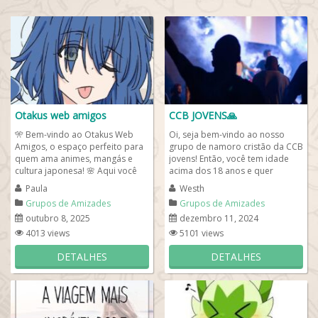
Otakus web amigos
CCB JOVENS🙏
🎌 Bem-vindo ao Otakus Web
Oi, seja bem-vindo ao nosso
Amigos, o espaço perfeito para
grupo de namoro cristão da CCB
quem ama animes, mangás e
jovens! Então, você tem idade
cultura japonesa! 🌸 Aqui você
acima dos 18 anos e quer
pode fazer novas amizades,
arrumar um romance cristão na
Paula
Westh
trocar...
igreja...
Grupos de Amizades
Grupos de Amizades
outubro 8, 2025
dezembro 11, 2024
4013 views
5101 views
DETALHES
DETALHES