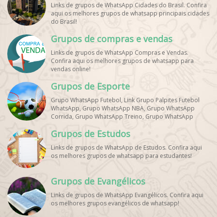
Links de grupos de WhatsApp Cidades do Brasil. Confira
aqui os melhores grupos de whatsapp principais cidades
do Brasil!
Grupos de compras e vendas
Links de grupos de WhatsApp Compras e Vendas.
Confira aqui os melhores grupos de whatsapp para
vendas online!
Grupos de Esporte
Grupo WhatsApp Futebol, Link Grupo Palpites Futebol
WhatsApp, Grupo WhatsApp NBA, Grupo WhatsApp
Corrida, Grupo WhatsApp Treino, Grupo WhatsApp
Notícias Esportes, Grupo de Debates Esportivos
Grupos de Estudos
WhatsApp, Grupo de Torcedores [Nome do Time]
WhatsApp, Link de Grupos de Esporte Grátis, Grupo
Links de grupos de WhatsApp de Estudos. Confira aqui
WhatsApp Dicas de Treino, Grupo WhatsApp Futebol Ao
os melhores grupos de whatsapp para estudantes!
Vivo. Grupo WhatsApp Esporte, Grupos de Esporte
WhatsApp, WhatsApp Esportes, Comunidade Esportiva
WhatsApp, Link Grupo WhatsApp Esporte. Link Grupo
Grupos de Evangélicos
WhatsApp Esporte, Grupo WhatsApp Futebol, Link Grupo
Palpites Futebol WhatsApp, Grupo WhatsApp NBA,
Links de grupos de WhatsApp Evangélicos. Confira aqui
os melhores grupos evangélicos de whatsapp!