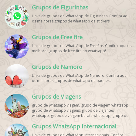
Grupos de Figurinhas
Links de grupos de WhatsApp de Figurinhas. Confira aqui
os melhores grupos de whatsapp de stickers!
Grupos de Free fire
Links de grupos de WhatsApp de Freefire. Confira aqui os
melhores grupos de free fire no whatsapp!
Grupos de Namoro
Links de grupos de WhatsApp de Namoro. Confira aqui
os melhores grupos de whatsapp de paquera!
Grupos de Viagens
grupo de whatsapp viagem, grupo de viagem whatsapp,
grupo de whatsapp viagens, grupo de viajantes
whatsapp, grupo de viagem barata whatsapp, grupo de
mochileiros whatsapp, grupo de turismo whatsapp,
Grupos WhatsApp Internacional
grupo de excursão whatsapp, grupo de viagem em
grupo whatsapp, grupo de viagens nacionais whatsapp,
Links de grupos de WhatsApp internacionais. Confira