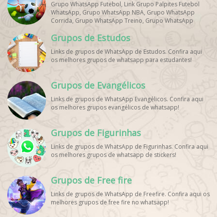
Grupo WhatsApp Futebol, Link Grupo Palpites Futebol
WhatsApp, Grupo WhatsApp NBA, Grupo WhatsApp
Corrida, Grupo WhatsApp Treino, Grupo WhatsApp
Notícias Esportes, Grupo de Debates Esportivos
Grupos de Estudos
WhatsApp, Grupo de Torcedores [Nome do Time]
WhatsApp, Link de Grupos de Esporte Grátis, Grupo
Links de grupos de WhatsApp de Estudos. Confira aqui
WhatsApp Dicas de Treino, Grupo WhatsApp Futebol Ao
os melhores grupos de whatsapp para estudantes!
Vivo. Grupo WhatsApp Esporte, Grupos de Esporte
WhatsApp, WhatsApp Esportes, Comunidade Esportiva
WhatsApp, Link Grupo WhatsApp Esporte. Link Grupo
Grupos de Evangélicos
WhatsApp Esporte, Grupo WhatsApp Futebol, Link Grupo
Palpites Futebol WhatsApp, Grupo WhatsApp NBA,
Links de grupos de WhatsApp Evangélicos. Confira aqui
os melhores grupos evangélicos de whatsapp!
Grupos de Figurinhas
Links de grupos de WhatsApp de Figurinhas. Confira aqui
os melhores grupos de whatsapp de stickers!
Grupos de Free fire
Links de grupos de WhatsApp de Freefire. Confira aqui os
melhores grupos de free fire no whatsapp!