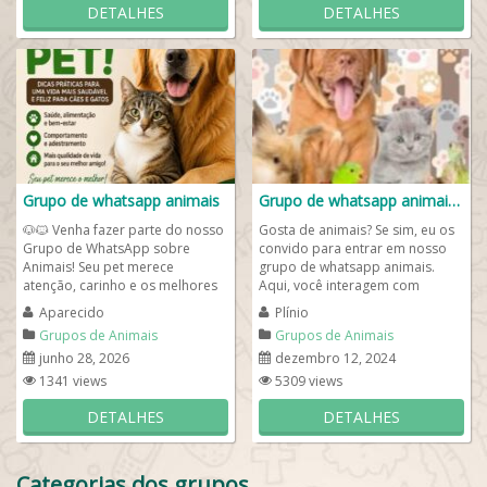
DETALHES
DETALHES
Grupo de whatsapp animais
Grupo de whatsapp animais🐾
🐶🐱 Venha fazer parte do nosso
Gosta de animais? Se sim, eu os
Grupo de WhatsApp sobre
convido para entrar em nosso
Animais! Seu pet merece
grupo de whatsapp animais.
atenção, carinho e os melhores
Aqui, você interagem com
cuidados todos os dias ❤️
pessoas que amam Pets e pode
Aparecido
Plínio
Neste...
dar dicas de como...
Grupos de Animais
Grupos de Animais
junho 28, 2026
dezembro 12, 2024
1341 views
5309 views
DETALHES
DETALHES
Categorias dos grupos