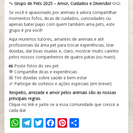
🐾
Grupo de Pets 2025 – Amor, Cuidados e Diversão!
🐶🐱
Se você é apaixonado por animais e adora compartilhar
momentos fofos, dicas de cuidados, curiosidades ou
apenas bater papo com quem também ama pets, este
grupo é pra você!
Aqui reunimos tutores, amantes de animais e até
profissionais da área pet para trocar experiências, tirar
dúvidas, dar boas risadas e, claro, mostrar muito carinho
pelos nossos companheiros de quatro patas (ou mais!).
📸 Poste fotos do seu pet
💬 Compartilhe dicas e experiências
🆘 Tire dúvidas sobre saúde e bem-estar
🎉 Participe de sorteios e ações especiais (em breve!)
Respeito, amizade e amor pelos animais são as nossas
principais regras.
Clique no link e junte-se a essa comunidade que cresce a
cada dia!
WhatsApp
Telegram
Twitter
Facebook
Pinterest
Share