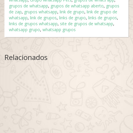
grupos de whatsapp
,
grupos de whatsapp aberto
,
grupos
de zap
,
grupos whatsapp
,
link de grupo
,
link de grupo de
whatsapp
,
link de grupos
,
links de grupo
,
links de grupos
,
links de grupos whatsapp
,
site de grupos de whatsapp
,
whatsapp grupo
,
whatsapp grupos
Relacionados