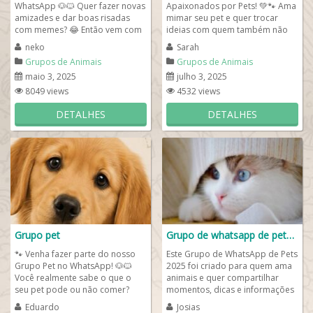
WhatsApp 🐶🐱 Quer fazer novas
Apaixonados por Pets! 💚🐾 Ama
amizades e dar boas risadas
mimar seu pet e quer trocar
com memes? 😂 Então vem com
ideias com quem também não
a gente! 📌 Leiam as...
vive sem esses companheiros...
neko
Sarah
Grupos de Animais
Grupos de Animais
maio 3, 2025
julho 3, 2025
8049 views
4532 views
DETALHES
DETALHES
Grupo pet
Grupo de whatsapp de pets 2025
🐾 Venha fazer parte do nosso
Este Grupo de WhatsApp de Pets
Grupo Pet no WhatsApp! 🐶🐱
2025 foi criado para quem ama
Você realmente sabe o que o
animais e quer compartilhar
seu pet pode ou não comer?
momentos, dicas e informações
Pequenos erros do dia a dia...
do dia a dia com seu pet. Aqui
Eduardo
Josias