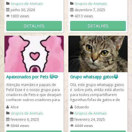
você...
Grupos de Animais
Grupos de Animais
junho 30, 2026
dezembro 7, 2025
1603 views
4313 views
DETALHES
DETALHES
Apaixonados por Pets 🐱🐶
Grupo whatsapp gatos😺
Atenção mamães e papais de
Olá, este grupo whatsapp gatos
Pets! Esse é o nosso grupo para
é sobre pets, então está aberto
criadores de Pets e que desejam
para todos compartilharem
conhecer outros criadores para
figurinhas fofas de gatos e de
trocar dicas, fotos e memes
outros animais de estimação e...
Alice
Eduardo
dos...
Grupos de Animais
Grupos de Animais
fevereiro 6, 2023
fevereiro 24, 2025
6944 views
4444 views