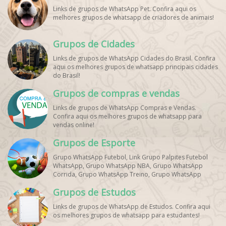
Links de grupos de WhatsApp Pet. Confira aqui os
melhores grupos de whatsapp de criadores de animais!
Grupos de Cidades
Links de grupos de WhatsApp Cidades do Brasil. Confira
aqui os melhores grupos de whatsapp principais cidades
do Brasil!
Grupos de compras e vendas
Links de grupos de WhatsApp Compras e Vendas.
Confira aqui os melhores grupos de whatsapp para
vendas online!
Grupos de Esporte
Grupo WhatsApp Futebol, Link Grupo Palpites Futebol
WhatsApp, Grupo WhatsApp NBA, Grupo WhatsApp
Corrida, Grupo WhatsApp Treino, Grupo WhatsApp
Notícias Esportes, Grupo de Debates Esportivos
Grupos de Estudos
WhatsApp, Grupo de Torcedores [Nome do Time]
WhatsApp, Link de Grupos de Esporte Grátis, Grupo
Links de grupos de WhatsApp de Estudos. Confira aqui
WhatsApp Dicas de Treino, Grupo WhatsApp Futebol Ao
os melhores grupos de whatsapp para estudantes!
Vivo. Grupo WhatsApp Esporte, Grupos de Esporte
WhatsApp, WhatsApp Esportes, Comunidade Esportiva