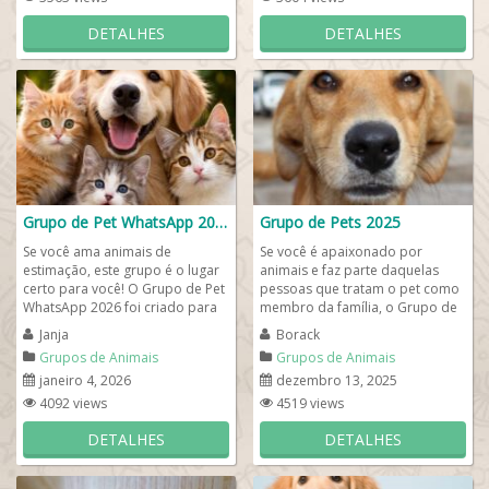
DETALHES
DETALHES
Grupo de Pet WhatsApp 2026
Grupo de Pets 2025
Se você ama animais de
Se você é apaixonado por
estimação, este grupo é o lugar
animais e faz parte daquelas
certo para você! O Grupo de Pet
pessoas que tratam o pet como
WhatsApp 2026 foi criado para
membro da família, o Grupo de
reunir pessoas apaixonadas por
Pets 2025 é o lugar certo para
Janja
Borack
cães,...
você. Aqui...
Grupos de Animais
Grupos de Animais
janeiro 4, 2026
dezembro 13, 2025
4092 views
4519 views
DETALHES
DETALHES