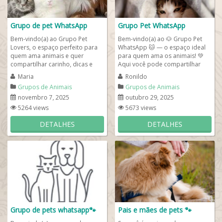
Grupo de pet WhatsApp
Grupo Pet WhatsApp
Bem-vindo(a) ao Grupo Pet
Bem-vindo(a) ao 🐶 Grupo Pet
Lovers, o espaço perfeito para
WhatsApp 🐱 — o espaço ideal
quem ama animais e quer
para quem ama os animais! 💚
compartilhar carinho, dicas e
Aqui você pode compartilhar
experiências com seus bichinhos
fotos fofas 📸, trocar dicas de...
Maria
Ronildo
de...
Grupos de Animais
Grupos de Animais
novembro 7, 2025
outubro 29, 2025
5264 views
5673 views
DETALHES
DETALHES
Grupo de pets whatsapp🐾
Pais e mães de pets 🐾