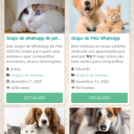
Grupo de whatsapp de pets 2025
Grupo de Pets WhatsApp
Este Grupo de WhatsApp de Pets
Bem-vindo(a) ao nosso cantinho
2025 foi criado para quem ama
dedicado aos apaixonados por
animais e quer compartilhar
animais! 🐕🐈💚 Aqui, todos são
momentos, dicas e informações
bem-vindos para compartilhar
do dia a dia com seu pet. Aqui
experiências, dúvidas, fotos,...
Josias
Eduardo
você...
Grupos de Animais
Grupos de Animais
dezembro 7, 2025
novembro 12, 2025
4290 views
5514 views
DETALHES
DETALHES