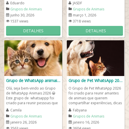
Pequenos erros do dia a dia...
curiosidades e experiências
Eduardo
JASDF
com...
Grupos de Animais
Grupos de Animais
junho 30, 2026
março 1, 2026
1537 views
3718 views
DETALHES
DETALHES
Grupo de WhatsApp animais 2026😀
Grupo de Pet WhatsApp 2026❤️
Olá, seja bem-vindo ao Grupo
O Grupo de Pet WhatsApp 2026
de WhatsApp Animais 2026 😀
foi criado para reunir amantes
Este grupo de whatsappp foi
de animais que querem
criado para reunir pessoas que
compartilhar experiências, dicas
amam animais que desejam...
e muito carinho pelos pets. Aqui
Camila
Fabyana
você...
Grupos de Animais
Grupos de Animais
janeiro 26, 2026
janeiro 16, 2026
3563 views
3604 views