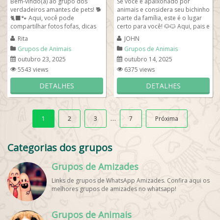
Bem-vindo(a) ao grupo dos
Se você é apaixonado por
verdadeiros amantes de pets! 🐕
animais e considera seu bichinho
🐈‍⬛🐾 Aqui, você pode
parte da família, este é o lugar
compartilhar fotos fofas, dicas
certo para você! 🐶🐱 Aqui, pais e
de cuidados, curiosidades e...
mães de pets...
Rita
JOHN
Grupos de Animais
Grupos de Animais
outubro 23, 2025
outubro 14, 2025
5543 views
6375 views
DETALHES
DETALHES
…
1
2
3
7
Próxima
Categorias dos grupos
Grupos de Amizades
Links de grupos de WhatsApp Amizades. Confira aqui os
melhores grupos de amizades no whatsapp!
Grupos de Animais