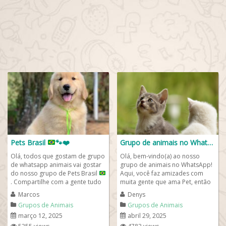
Pets Brasil
🐾
❤️
Grupo de animais no WhatsApp
Olá, todos que gostam de grupo
Olá, bem-vindo(a) ao nosso
de whatsapp animais vai gostar
grupo de animais no WhatsApp!
do nosso grupo de Pets Brasil
Aqui, você faz amizades com
. Compartilhe com a gente tudo
muita gente que ama Pet, então
sobre gatos fofos, cachorros...
fique a vontade de compartilhar
Marcos
Denys
com a...
Grupos de Animais
Grupos de Animais
março 12, 2025
abril 29, 2025