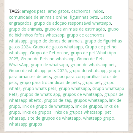
TAGS:
amigos pets
,
amo gatos
,
cachorros lindos
,
comunidade de animais online
,
figurinhas pets
,
Gatos
engraçados
,
grupo de adoção responsável whatsapp
,
grupo de animais
,
grupo de animais de estimação
,
grupo
de bichinhos fofos whatsapp
,
grupo de cachorros
whatsapp
,
grupo de donos de animais
,
grupo de figurinhas
gatos 2024
,
Grupo de gatos whatsapp
,
Grupo de pet no
whatsapp
,
Grupo de Pet online
,
grupo de pet WhatsApp
2025
,
Grupo de Pets no whatsapp
,
Grupo de Pets
WhatsApp
,
grupo de whatsapp
,
grupo de whatsapp pet
,
Grupo de whatsapp pets 2025
,
grupo do whatsapp
,
grupo
para amantes de pets
,
grupo para compartilhar fotos de
pets
,
grupo para trocar dicas de pets
,
grupo pet
,
grupo
whats
,
grupo whats pets
,
grupo whatsapp
,
Grupo whatsapp
Pets
,
grupos de whats app
,
grupos de whatsapp
,
grupos de
whatsapp aberto
,
grupos de zap
,
grupos whatsapp
,
link de
grupo
,
link de grupo de whatsapp
,
link de grupos
,
links de
grupo
,
links de grupos
,
links de grupos whatsapp
,
pet
whatsap
,
site de grupos de whatsapp
,
whatsapp grupo
,
whatsapp grupos