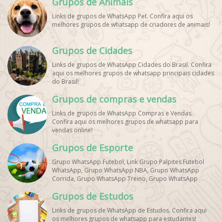
Grupos de Animais
Links de grupos de WhatsApp Pet. Confira aqui os
melhores grupos de whatsapp de criadores de animais!
Grupos de Cidades
Links de grupos de WhatsApp Cidades do Brasil. Confira
aqui os melhores grupos de whatsapp principais cidades
do Brasil!
Grupos de compras e vendas
Links de grupos de WhatsApp Compras e Vendas.
Confira aqui os melhores grupos de whatsapp para
vendas online!
Grupos de Esporte
Grupo WhatsApp Futebol, Link Grupo Palpites Futebol
WhatsApp, Grupo WhatsApp NBA, Grupo WhatsApp
Corrida, Grupo WhatsApp Treino, Grupo WhatsApp
Notícias Esportes, Grupo de Debates Esportivos
Grupos de Estudos
WhatsApp, Grupo de Torcedores [Nome do Time]
WhatsApp, Link de Grupos de Esporte Grátis, Grupo
Links de grupos de WhatsApp de Estudos. Confira aqui
WhatsApp Dicas de Treino, Grupo WhatsApp Futebol Ao
os melhores grupos de whatsapp para estudantes!
Vivo. Grupo WhatsApp Esporte, Grupos de Esporte