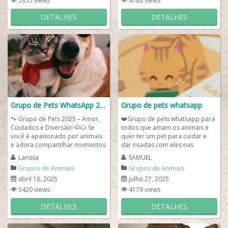
5355 views
4783 views
DETALHES
DETALHES
Grupo de Pets WhatsApp 2025
Grupo de pets whatsapp
🐾 Grupo de Pets 2025 – Amor,
❤️Grupo de pets whatsapp para
Cuidados e Diversão! 🐶🐱 Se
todos que amam os animais e
você é apaixonado por animais
quer ter um pet para cuidar e
e adora compartilhar momentos
dar risadas com eles nas
fofos, dicas de...
brincadeiras. Compartilhe com a
Larissa
SAMUEL
gente...
Grupos de Animais
Grupos de Animais
abril 16, 2025
julho 27, 2025
5420 views
4179 views
DETALHES
DETALHES