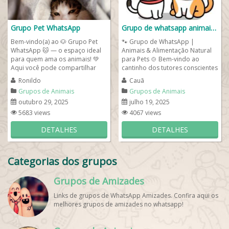
Grupo Pet WhatsApp
Grupo de whatsapp animais 🐱🐶
Bem-vindo(a) ao 🐶 Grupo Pet
🐾 Grupo de WhatsApp |
WhatsApp 🐱 — o espaço ideal
Animais & Alimentação Natural
para quem ama os animais! 💚
para Pets 🍲 Bem-vindo ao
Aqui você pode compartilhar
cantinho dos tutores conscientes
fotos fofas 📸, trocar dicas de...
que cuidam com amor de seus
Ronildo
Cauã
pets!...
Grupos de Animais
Grupos de Animais
outubro 29, 2025
julho 19, 2025
5683 views
4067 views
DETALHES
DETALHES
Categorias dos grupos
Grupos de Amizades
Links de grupos de WhatsApp Amizades. Confira aqui os
melhores grupos de amizades no whatsapp!