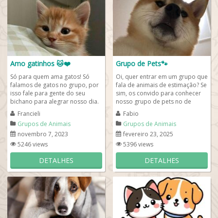
Amo gatinhos 🐱❤️
Grupo de Pets🐾
Só para quem ama gatos! Só
Oi, quer entrar em um grupo que
falamos de gatos no grupo, por
fala de animais de estimação? Se
isso fale para gente do seu
sim, os convido para conhecer
bichano para alegrar nosso dia.
nosso grupo de pets no de
Vale, compartilhar fotos,
WhatsApp e conhecer muita
Francieli
Fabio
figurinhas e...
gente que...
Grupos de Animais
Grupos de Animais
novembro 7, 2023
fevereiro 23, 2025
5246 views
5396 views
DETALHES
DETALHES