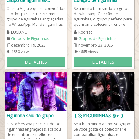
Grupo de figurinhas😎
Coleção de figurinhas
Oi. sou Ageu e quero convidá-los
Seja muito bem-vindo ao grupo
a todos para entrar em meu
de whatsapp Coleção de
grupo de figurinhas engraçadas
figurinhas, o grupo perfeito para
no WhatsApp. Mande figurinhas
quem ama colecionar, criar e
a vontade e converse com a
compartilhar figurinhas no
LUCIANO
Rodrigo
gente...
WhatsApp! Aqui...
Grupos de Figurinhas
Grupos de Figurinhas
dezembro 19, 2023
novembro 23, 2025
4650 views
4665 views
DETALHES
DETALHES
Figurinha saiu do grupo
❪𖨠ฺ࣪ 𝐅𝐈𝐆𝐔𝐑𝐈𝐍𝐇𝐀𝐒 🥇↵❫
Se você estava procurando por
Seja bem-vindo ao nosso grupo!
figurinhas engraçadas, acabou
Se você gosta de colecionar e
de encontrar as melhores
compartilhar figurinhas e