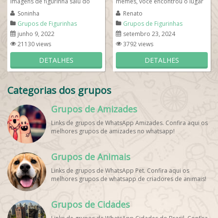
imagens de figurinha saiu do
memes, você encontrou o lugar
grupo, esse é o melhor grupo de
certo! Vamos nos divertir juntos!
Soninha
Renato
figurinhas...
Ao...
Grupos de Figurinhas
Grupos de Figurinhas
junho 9, 2022
setembro 23, 2024
21130 views
3792 views
DETALHES
DETALHES
Categorias dos grupos
Grupos de Amizades
Links de grupos de WhatsApp Amizades. Confira aqui os
melhores grupos de amizades no whatsapp!
Grupos de Animais
Links de grupos de WhatsApp Pet. Confira aqui os
melhores grupos de whatsapp de criadores de animais!
Grupos de Cidades