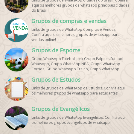
Links de grupos de WhatsApp Cidades do Brasil. Confira
aqui os melhores grupos de whatsapp principais cidades
do Brasil!
Grupos de compras e vendas
Links de grupos de WhatsApp Compras e Vendas.
Confira aqui os melhores grupos de whatsapp para
vendas online!
Grupos de Esporte
Grupo WhatsApp Futebol, Link Grupo Palpites Futebol
WhatsApp, Grupo WhatsApp NBA, Grupo WhatsApp
Corrida, Grupo WhatsApp Treino, Grupo WhatsApp
Notícias Esportes, Grupo de Debates Esportivos
Grupos de Estudos
WhatsApp, Grupo de Torcedores [Nome do Time]
WhatsApp, Link de Grupos de Esporte Grátis, Grupo
Links de grupos de WhatsApp de Estudos. Confira aqui
WhatsApp Dicas de Treino, Grupo WhatsApp Futebol Ao
os melhores grupos de whatsapp para estudantes!
Vivo. Grupo WhatsApp Esporte, Grupos de Esporte
WhatsApp, WhatsApp Esportes, Comunidade Esportiva
WhatsApp, Link Grupo WhatsApp Esporte. Link Grupo
Grupos de Evangélicos
WhatsApp Esporte, Grupo WhatsApp Futebol, Link Grupo
Palpites Futebol WhatsApp, Grupo WhatsApp NBA,
Links de grupos de WhatsApp Evangélicos. Confira aqui
os melhores grupos evangélicos de whatsapp!