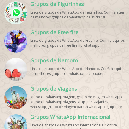
Grupos de Figurinhas
Links de grupos de WhatsApp de Figurinhas. Confira aqui
os melhores grupos de whatsapp de stickers!
Grupos de Free fire
Links de grupos de WhatsApp de Freefire. Confira aqui os
melhores grupos de free fire no whatsapp!
Grupos de Namoro
Links de grupos de WhatsApp de Namoro. Confira aqui
os melhores grupos de whatsapp de paquera!
Grupos de Viagens
grupo de whatsapp viagem, grupo de viagem whatsapp,
grupo de whatsapp viagens, grupo de viajantes
whatsapp, grupo de viagem barata whatsapp, grupo de
mochileiros whatsapp, grupo de turismo whatsapp,
Grupos WhatsApp Internacional
grupo de excursão whatsapp, grupo de viagem em
grupo whatsapp, grupo de viagens nacionais whatsapp,
Links de grupos de WhatsApp internacionais. Confira
grupo de viagens internacionais whatsapp, grupo de