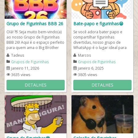
Grupo de Figurinhas BBB 26
Bate-papo e figurinhas😁
Olá! 👋 Seja muito bem-vindo(a)
Se você adora bater papo e
ao nosso Grupo de Figurinhas
compartilhar figurinhas
BBB 26! Aqui é o espaço perfeito
divertidas, nosso grupo de
para quem ama o Big Brother
WhatsApp é o lugar ideal para
Brasil e não perde nenhum...
você! Aqui, a conversa rola solta,
Tadeus
Marcos
com muita...
Grupos de Figurinhas
Grupos de Figurinhas
janeiro 11, 2026
janeiro 6, 2025
3635 views
3805 views
DETALHES
DETALHES