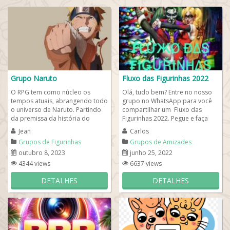
Grupo Naruto
Fluxo das Figurinhas 2022
O RPG tem como núcleo os
Olá, tudo bem? Entre no nosso
tempos atuais, abrangendo todo
grupo no WhatsApp para você
o universo de Naruto. Partindo
compartilhar um Fluxo das
da premissa da história do
Figurinhas 2022. Pegue e faça
anime Naruto, quer saber mais
suas figurinhas usando web
Jean
Carlos
participe do...
whatsapp....
Grupos de Figurinhas
Grupos de Amizades
outubro 8, 2023
junho 25, 2022
4344 views
6637 views
DETALHES
DETALHES