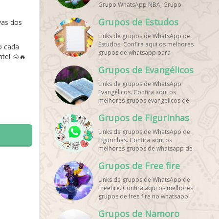
Grupo WhatsApp NBA, Grupo
WhatsApp Corrida, Grupo
Grupos de Estudos
WhatsApp Treino, Grupo
vas dos
WhatsApp Notícias Esportes,
Links de grupos de WhatsApp de
Grupo de Debates Esportivos
Estudos. Confira aqui os melhores
o cada
WhatsApp, Grupo de Torcedores
grupos de whatsapp para
[Nome do Time] WhatsApp, Link
nte! 🐴🔥
estudantes!
de Grupos de Esporte Grátis,
Grupos de Evangélicos
Grupo WhatsApp Dicas de Treino,
Grupo WhatsApp Futebol Ao Vivo.
Links de grupos de WhatsApp
Grupo WhatsApp Esporte, Grupos
Evangélicos. Confira aqui os
de Esporte WhatsApp, WhatsApp
melhores grupos evangélicos de
Esportes, Comunidade Esportiva
whatsapp!
WhatsApp, Link Grupo WhatsApp
Grupos de Figurinhas
Esporte. Link Grupo WhatsApp
Esporte, Grupo WhatsApp Futebol,
Links de grupos de WhatsApp de
Link Grupo Palpites Futebol
Figurinhas. Confira aqui os
WhatsApp, Grupo WhatsApp NBA,
melhores grupos de whatsapp de
stickers!
Grupos de Free fire
Links de grupos de WhatsApp de
Freefire. Confira aqui os melhores
grupos de free fire no whatsapp!
Grupos de Namoro