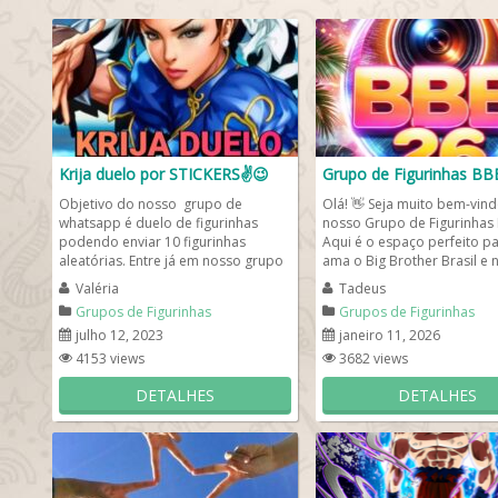
Krija duelo por STICKERS✌️😉
Grupo de Figurinhas BB
Objetivo do nosso grupo de
Olá! 👋 Seja muito bem-vind
whatsapp é duelo de figurinhas
nosso Grupo de Figurinhas 
podendo enviar 10 figurinhas
Aqui é o espaço perfeito p
aleatórias. Entre já em nosso grupo
ama o Big Brother Brasil e 
de figurinhas e aproveite para...
perde nenhum...
Valéria
Tadeus
Grupos de Figurinhas
Grupos de Figurinhas
julho 12, 2023
janeiro 11, 2026
4153 views
3682 views
DETALHES
DETALHES