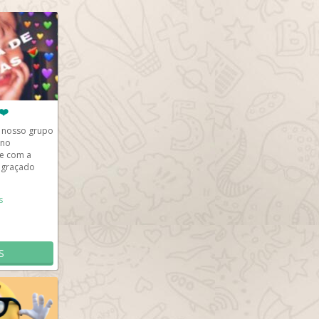
❤️
o nosso grupo
 no
e com a
ngraçado
teragir e...
s
S