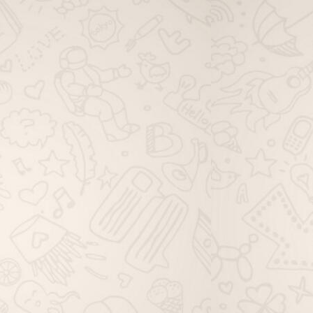
viagem família whatsapp, grupo de
viagem solo whatsapp, grupo de
dicas de viagem whatsapp, grupo
de ofertas de viagem whatsapp,
grupo de pacotes de viagem
whatsapp, grupo de passagem
aérea whatsapp, grupo de hotéis
viagem whatsapp