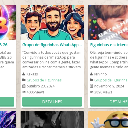
B 26
Grupo de figurinhas WhatsApp❤️
Figurinhas e stickers
o(a) ao
"Convido a todos vocês que gostam
Olá, seja bem-vindo a
BBB 26!
de figurinhas de WhatsApp para
de figurinhas e stickers
ara quem
conversar online com a gente, fazer
WhatsApp! Compartilh
não
amizades e trocar memes e stickers
gente memes e tudo e
à vontade em nosso...
para animar o grupo e in
Kekass
Nininho
Grupos de Figurinhas
Grupos de Figurinha
outubro 23, 2024
novembro 9, 2024
4006 views
3896 views
DETALHES
DETALHE