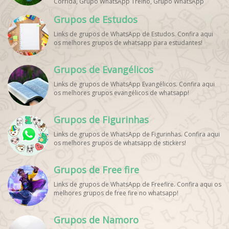
Corrida, Grupo WhatsApp Treino, Grupo WhatsApp
Notícias Esportes, Grupo de Debates Esportivos
Grupos de Estudos
WhatsApp, Grupo de Torcedores [Nome do Time]
WhatsApp, Link de Grupos de Esporte Grátis, Grupo
Links de grupos de WhatsApp de Estudos. Confira aqui
WhatsApp Dicas de Treino, Grupo WhatsApp Futebol Ao
os melhores grupos de whatsapp para estudantes!
Vivo. Grupo WhatsApp Esporte, Grupos de Esporte
WhatsApp, WhatsApp Esportes, Comunidade Esportiva
WhatsApp, Link Grupo WhatsApp Esporte. Link Grupo
Grupos de Evangélicos
WhatsApp Esporte, Grupo WhatsApp Futebol, Link Grupo
Palpites Futebol WhatsApp, Grupo WhatsApp NBA,
Links de grupos de WhatsApp Evangélicos. Confira aqui
os melhores grupos evangélicos de whatsapp!
Grupos de Figurinhas
Links de grupos de WhatsApp de Figurinhas. Confira aqui
os melhores grupos de whatsapp de stickers!
Grupos de Free fire
Links de grupos de WhatsApp de Freefire. Confira aqui os
melhores grupos de free fire no whatsapp!
Grupos de Namoro