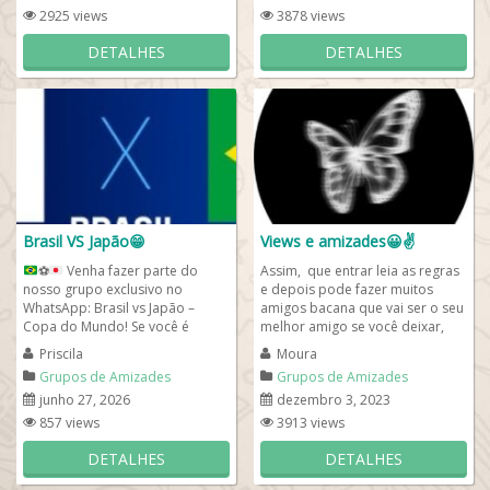
2925 views
3878 views
DETALHES
DETALHES
Brasil VS Japão😁
Views e amizades😀✌️
⚽
Venha fazer parte do
Assim, que entrar leia as regras
nosso grupo exclusivo no
e depois pode fazer muitos
WhatsApp: Brasil vs Japão –
amigos bacana que vai ser o seu
Copa do Mundo! Se você é
melhor amigo se você deixar,
apaixonado por futebol, esse é
então, os convido para
Priscila
Moura
o...
participar...
Grupos de Amizades
Grupos de Amizades
junho 27, 2026
dezembro 3, 2023
857 views
3913 views
DETALHES
DETALHES