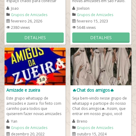
espaço criado para conectar
novas amizades em São Paulo.
pessoas que desejam fazer
Aqui, compartilhamos nossos
Joao
Joelson
novas...
interesses,...
Grupos de Amizades
Grupos de Amizades
fevereiro 26, 2026
fevereiro 15, 2023
2380 views
5648 views
DETALHES
DETALHES
Amizade e zueira
🔥Chat dos amigos🔥
Este grupo whatsapp de
Seja bem-vindo nesse grupo de
amizades e zueira foi feito com
whatsapp e participe do nosso
carinho para todos que
Chat dos amigos🔥. Assim, que
quiserem fazer novas amizades
entrar em nosso grupo, você
no whatsapp. Seja educado ao
pode ter acesso ao nosso chat
Yan
Breno
entrar e não pare...
whatsapp...
Grupos de Amizades
Grupos de Amizades
dezembro 20, 2022
outubro 15, 2024