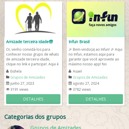
Amizade terceira idade🧓
Infun Brasil
Oi, venho convidá-los para
🎉 Bem-vindo(a) ao Infun! 🎉 Aqui
conhecer nosso grupo de whats
no Infun, estamos aqui para
de amizade terceira idade,
garantir que você aproveite ao
clique no link e participe!. Aqui é
máximo nosso app! No
melhor grupo para todos
WhatsApp, temos grupos
Eishela
Asael
conversarem...
dedicados para...
Grupos de Amizades
Grupos de Amizades
junho 27, 2023
agosto 27, 2024
3191 views
3782 views
DETALHES
DETALHES
Categorias dos grupos
Grupos de Amizades