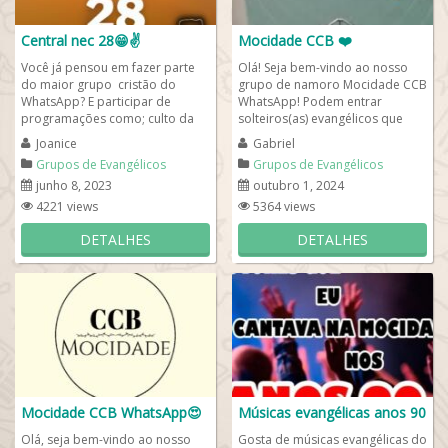
Central nec 28😁✌️
Mocidade CCB ❤️
Você já pensou em fazer parte
Olá! Seja bem-vindo ao nosso
do maior grupo cristão do
grupo de namoro Mocidade CCB
WhatsApp? E participar de
WhatsApp! Podem entrar
programações como; culto da
solteiros(as) evangélicos que
família, culto de jovens, culto
congregam na Igreja
Joanice
Gabriel
de...
Congregação Cristã no...
Grupos de Evangélicos
Grupos de Evangélicos
junho 8, 2023
outubro 1, 2024
4221 views
5364 views
DETALHES
DETALHES
Mocidade CCB WhatsApp😍
Músicas evangélicas anos 90
Olá, seja bem-vindo ao nosso
Gosta de músicas evangélicas do