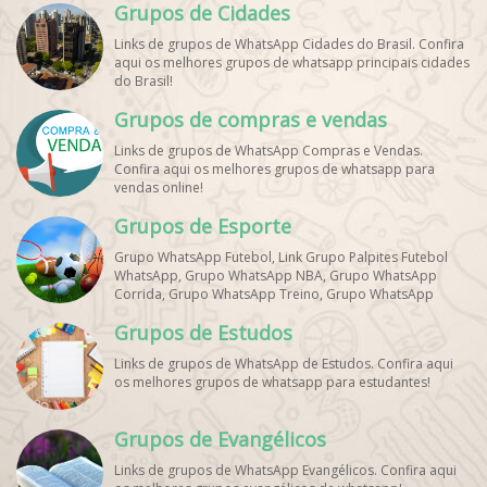
Grupos de Cidades
Links de grupos de WhatsApp Cidades do Brasil. Confira
aqui os melhores grupos de whatsapp principais cidades
do Brasil!
Grupos de compras e vendas
Links de grupos de WhatsApp Compras e Vendas.
Confira aqui os melhores grupos de whatsapp para
vendas online!
Grupos de Esporte
Grupo WhatsApp Futebol, Link Grupo Palpites Futebol
WhatsApp, Grupo WhatsApp NBA, Grupo WhatsApp
Corrida, Grupo WhatsApp Treino, Grupo WhatsApp
Notícias Esportes, Grupo de Debates Esportivos
Grupos de Estudos
WhatsApp, Grupo de Torcedores [Nome do Time]
WhatsApp, Link de Grupos de Esporte Grátis, Grupo
Links de grupos de WhatsApp de Estudos. Confira aqui
WhatsApp Dicas de Treino, Grupo WhatsApp Futebol Ao
os melhores grupos de whatsapp para estudantes!
Vivo. Grupo WhatsApp Esporte, Grupos de Esporte
WhatsApp, WhatsApp Esportes, Comunidade Esportiva
WhatsApp, Link Grupo WhatsApp Esporte. Link Grupo
Grupos de Evangélicos
WhatsApp Esporte, Grupo WhatsApp Futebol, Link Grupo
Palpites Futebol WhatsApp, Grupo WhatsApp NBA,
Links de grupos de WhatsApp Evangélicos. Confira aqui