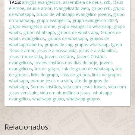
TAGS:
amigos evangélicos
,
assembleia de deus
,
ccb
,
Deus
é Amoe
,
deus e amor
,
Evangelizado web
,
grupo ccb
,
grupo
de whatsapp
,
Grupo de whatsapp evangélico jovens
,
grupo
do whatsapp
,
grupo evangélico
,
grupo evangélico 2023
,
grupo evangélico online
,
grupo evangelico whatsapp
,
grupo
whats
,
grupo whatsapp
,
grupos de whats app
,
Grupos de
whats evangélicos
,
grupos de whatsapp
,
grupos de
whatsapp aberto
,
grupos de zap
,
grupos whatsapp
,
Igreja
Deus é amor
,
jesus e a nossa vida
,
jesus é a vida bíblia
,
jesus trouxe vida
,
Jovens cristãos
,
Jovens Cristãos
evangélicos
,
jovens cristãos nos dias de hoje
,
jovens
evangélicos
,
link de grupo
,
link de grupo de whatsapp
,
link
de grupos
,
links de grupo
,
links de grupos
,
links de grupos
whatsapp
,
porque jesus e a vida
,
site de grupos de
whatsapp
,
Somos cristãos
,
vida com jesus frases
,
vida com
jesus versículo
,
vida em abundância jesus
,
whatsapp
evangélico
,
whatsapp grupo
,
whatsapp grupos
Relacionados