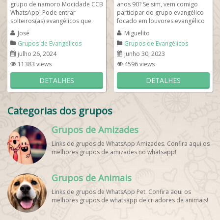
grupo de namoro Mocidade CCB
anos 90? Se sim, vem comigo
WhatsApp! Pode entrar
participar do grupo evangélico
solteiros(as) evangélicos que
focado em louvores evangélico
congrega na igreja Congregação
no whatsapp. Compartilhe tudo
José
Miguelito
Cristã no...
o que...
Grupos de Evangélicos
Grupos de Evangélicos
julho 26, 2024
junho 30, 2023
11383 views
4596 views
DETALHES
DETALHES
Categorias dos grupos
Grupos de Amizades
Links de grupos de WhatsApp Amizades. Confira aqui os
melhores grupos de amizades no whatsapp!
Grupos de Animais
Links de grupos de WhatsApp Pet. Confira aqui os
melhores grupos de whatsapp de criadores de animais!