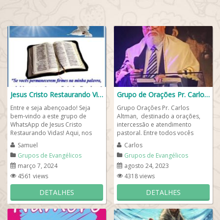
Jesus Cristo Restaurando Vidas❤️
Grupo de Orações Pr. Carlos Altman
Entre e seja abençoado! Seja
Grupo Orações Pr. Carlos
bem-vindo a este grupo de
Altman, destinado a orações,
WhatsApp de Jesus Cristo
intercessão e atendimento
Restaurando Vidas! Aqui, nos
pastoral. Entre todos vocês
unimos em torno da fé e do
evangélicos para ouvir e
Samuel
Carlos
amor a Cristo,...
aprender mais...
Grupos de Evangélicos
Grupos de Evangélicos
março 7, 2024
agosto 24, 2023
4561 views
4318 views
DETALHES
DETALHES