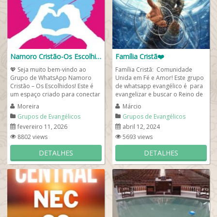
Namoro Cristão-Os Escolhidos
Família Cristã❤️
💖 Seja muito bem-vindo ao
Família Cristã: Comunidade
Grupo de WhatsApp Namoro
Unida em Fé e Amor! Este grupo
Cristão – Os Escolhidos! Este é
de whatsapp evangélico é para
um espaço criado para conectar
evangelizar e buscar o Reino de
cristãos solteiros de diferentes...
Deus: Nossa missão é...
Moreira
Márcio
Grupos de Evangélicos
Grupos de Evangélicos
fevereiro 11, 2026
abril 12, 2024
8802 views
5693 views
DETALHES
DETALHES