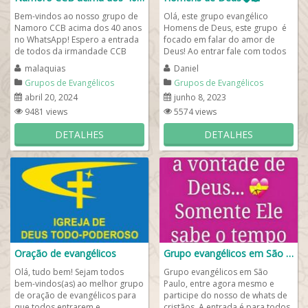
Bem-vindos ao nosso grupo de
Olá, este grupo evangélico
Namoro CCB acima dos 40 anos
Homens de Deus, este grupo é
no WhatsApp! Espero a entrada
focado em falar do amor de
de todos da irmandade CCB
Deus! Ao entrar fale com todos
(Congregação Cristã no Brasil),
para que você comece se
malaquias
Daniel
seja...
familiarizar com...
Grupos de Evangélicos
Grupos de Evangélicos
abril 20, 2024
junho 8, 2023
9481 views
5574 views
DETALHES
DETALHES
Oração de evangélicos
Grupo evangélicos em São Paulo
Olá, tudo bem! Sejam todos
Grupo evangélicos em São
bem-vindos(as) ao melhor grupo
Paulo, entre agora mesmo e
de oração de evangélicos para
participe do nosso de whats de
que todos entrarem e
cristãos. A entrada é para todos