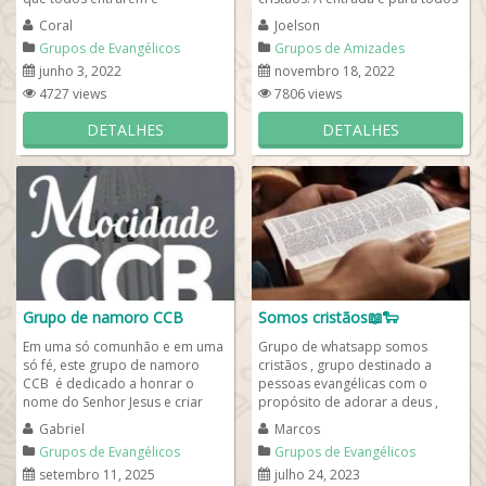
participarem. Ao entrar
que querem conhecer gente e
Coral
Joelson
apresente-se para o...
fazer...
Grupos de Evangélicos
Grupos de Amizades
junho 3, 2022
novembro 18, 2022
4727 views
7806 views
DETALHES
DETALHES
Grupo de namoro CCB
Somos cristãos📖🐑
Em uma só comunhão e em uma
Grupo de whatsapp somos
só fé, este grupo de namoro
cristãos , grupo destinado a
CCB é dedicado a honrar o
pessoas evangélicas com o
nome do Senhor Jesus e criar
propósito de adorar a deus ,
conexões verdadeiras entre
como : louvores , pregações ,
Gabriel
Marcos
irmãos e...
mensagens...
Grupos de Evangélicos
Grupos de Evangélicos
setembro 11, 2025
julho 24, 2023