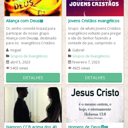
Aliança com Deus📖
Jovens Cristãos evangélicos
Oi, venho convidá-los(as) para
Grupo de whats Jovens Cristãos
participar do nosso grupo
evangélicos voltado para pregar
Aliança com Deus📖, destinado
o ide do Senhor fazendo a
para os evangélicos Cristãos
vontade do pai, cumprindo o
para todos, para fazer
seu evangelho. Se você é
miguel
Gabriel
amizade....
cristão...
Grupos de Evangélicos
Grupos de Evangélicos
abril 5, 2023
fevereiro 7, 2023
5403 views
4925 views
DETALHES
DETALHES
Namoro CCB acima dos 40❤️
Homens de Deus🧔📖