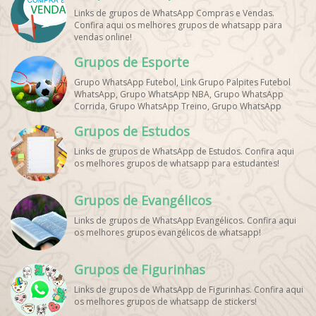
Links de grupos de WhatsApp Compras e Vendas.
Confira aqui os melhores grupos de whatsapp para
vendas online!
Grupos de Esporte
Grupo WhatsApp Futebol, Link Grupo Palpites Futebol
WhatsApp, Grupo WhatsApp NBA, Grupo WhatsApp
Corrida, Grupo WhatsApp Treino, Grupo WhatsApp
Notícias Esportes, Grupo de Debates Esportivos
Grupos de Estudos
WhatsApp, Grupo de Torcedores [Nome do Time]
WhatsApp, Link de Grupos de Esporte Grátis, Grupo
Links de grupos de WhatsApp de Estudos. Confira aqui
WhatsApp Dicas de Treino, Grupo WhatsApp Futebol Ao
os melhores grupos de whatsapp para estudantes!
Vivo. Grupo WhatsApp Esporte, Grupos de Esporte
WhatsApp, WhatsApp Esportes, Comunidade Esportiva
WhatsApp, Link Grupo WhatsApp Esporte. Link Grupo
Grupos de Evangélicos
WhatsApp Esporte, Grupo WhatsApp Futebol, Link Grupo
Palpites Futebol WhatsApp, Grupo WhatsApp NBA,
Links de grupos de WhatsApp Evangélicos. Confira aqui
os melhores grupos evangélicos de whatsapp!
Grupos de Figurinhas
Links de grupos de WhatsApp de Figurinhas. Confira aqui
os melhores grupos de whatsapp de stickers!