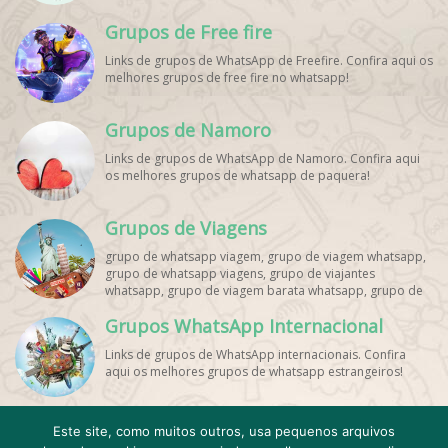
Grupos de Free fire
Links de grupos de WhatsApp de Freefire. Confira aqui os
melhores grupos de free fire no whatsapp!
Grupos de Namoro
Links de grupos de WhatsApp de Namoro. Confira aqui
os melhores grupos de whatsapp de paquera!
Grupos de Viagens
grupo de whatsapp viagem, grupo de viagem whatsapp,
grupo de whatsapp viagens, grupo de viajantes
whatsapp, grupo de viagem barata whatsapp, grupo de
mochileiros whatsapp, grupo de turismo whatsapp,
Grupos WhatsApp Internacional
grupo de excursão whatsapp, grupo de viagem em
grupo whatsapp, grupo de viagens nacionais whatsapp,
Links de grupos de WhatsApp internacionais. Confira
grupo de viagens internacionais whatsapp, grupo de
aqui os melhores grupos de whatsapp estrangeiros!
viagem brasil whatsapp, grupo de viagem europa
whatsapp, grupo de viagem praia whatsapp, grupo de
viagem promoção whatsapp, grupo de viagem
econômica whatsapp, grupo de viagem casal whatsapp,
Este site, como muitos outros, usa pequenos arquivos
grupo de viagem amigos whatsapp, grupo de viagem