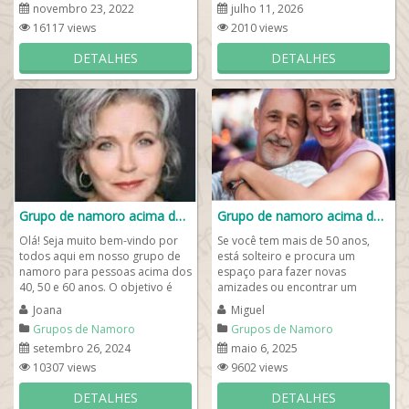
novembro 23, 2022
julho 11, 2026
16117 views
2010 views
DETALHES
DETALHES
Grupo de namoro acima dos 40 50 60❤️
Grupo de namoro acima dos 50
Olá! Seja muito bem-vindo por
Se você tem mais de 50 anos,
todos aqui em nosso grupo de
está solteiro e procura um
namoro para pessoas acima dos
espaço para fazer novas
40, 50 e 60 anos. O objetivo é
amizades ou encontrar um
encontrar aquele(a)...
relacionamento, este grupo de
Joana
Miguel
WhatsApp namoro acima...
Grupos de Namoro
Grupos de Namoro
setembro 26, 2024
maio 6, 2025
10307 views
9602 views
DETALHES
DETALHES