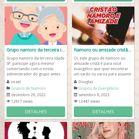
Grupo namoro da terceira idade SP
Namoro ou amizade cristã❤️📖
Grupo namoro da terceira idade
Oi, este grupo de namoro ou
SP, participe agora mesmo
amizade cristã é para você
conversando com o nosso
evangélico que quer encontrar
administrador do grupo antes
um varão ou varoa para assumir
de entrar. Basta ter o aplicativo
um namoro cristão. Fale a
israel
Douglas
do whatsapp...
vontade e...
Grupos de Namoro
Grupos de Evangélicos
dezembro 26, 2022
setembro 8, 2023
12617 views
12447 views
DETALHES
DETALHES