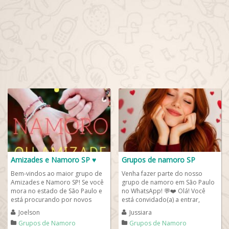
Amizades e Namoro SP ♥️
Grupos de namoro SP
Bem-vindos ao maior grupo de
Venha fazer parte do nosso
Amizades e Namoro SP! Se você
grupo de namoro em São Paulo
mora no estado de São Paulo e
no WhatsApp! 💬❤️ Olá! Você
está procurando por novos
está convidado(a) a entrar,
amigos e quem sabe um novo
interagir e também
Joelson
Jussiara
amor, esse é o...
compartilhar...
Grupos de Namoro
Grupos de Namoro