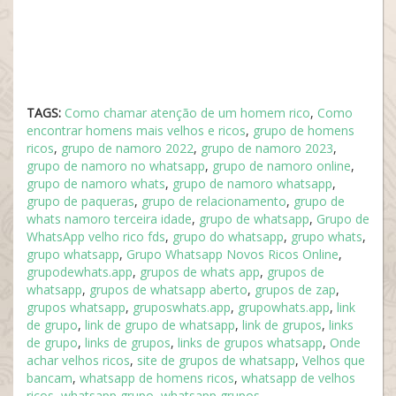
TAGS:
Como chamar atenção de um homem rico
,
Como
encontrar homens mais velhos e ricos
,
grupo de homens
ricos
,
grupo de namoro 2022
,
grupo de namoro 2023
,
grupo de namoro no whatsapp
,
grupo de namoro online
,
grupo de namoro whats
,
grupo de namoro whatsapp
,
grupo de paqueras
,
grupo de relacionamento
,
grupo de
whats namoro terceira idade
,
grupo de whatsapp
,
Grupo de
WhatsApp velho rico fds
,
grupo do whatsapp
,
grupo whats
,
grupo whatsapp
,
Grupo Whatsapp Novos Ricos Online
,
grupodewhats.app
,
grupos de whats app
,
grupos de
whatsapp
,
grupos de whatsapp aberto
,
grupos de zap
,
grupos whatsapp
,
gruposwhats.app
,
grupowhats.app
,
link
de grupo
,
link de grupo de whatsapp
,
link de grupos
,
links
de grupo
,
links de grupos
,
links de grupos whatsapp
,
Onde
achar velhos ricos
,
site de grupos de whatsapp
,
Velhos que
bancam
,
whatsapp de homens ricos
,
whatsapp de velhos
ricos
,
whatsapp grupo
,
whatsapp grupos