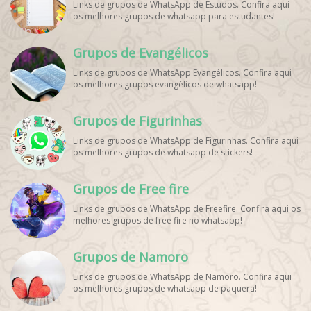
Links de grupos de WhatsApp de Estudos. Confira aqui
WhatsApp Dicas de Treino, Grupo WhatsApp Futebol Ao
os melhores grupos de whatsapp para estudantes!
Vivo. Grupo WhatsApp Esporte, Grupos de Esporte
WhatsApp, WhatsApp Esportes, Comunidade Esportiva
WhatsApp, Link Grupo WhatsApp Esporte. Link Grupo
Grupos de Evangélicos
WhatsApp Esporte, Grupo WhatsApp Futebol, Link Grupo
Palpites Futebol WhatsApp, Grupo WhatsApp NBA,
Links de grupos de WhatsApp Evangélicos. Confira aqui
os melhores grupos evangélicos de whatsapp!
Grupos de Figurinhas
Links de grupos de WhatsApp de Figurinhas. Confira aqui
os melhores grupos de whatsapp de stickers!
Grupos de Free fire
Links de grupos de WhatsApp de Freefire. Confira aqui os
melhores grupos de free fire no whatsapp!
Grupos de Namoro
Links de grupos de WhatsApp de Namoro. Confira aqui
os melhores grupos de whatsapp de paquera!