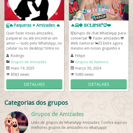
ஜ⃝🔥Paqueras ♥️ Amizades 🔥
🔥🥶❼ 𝐄𝐂𝐋𝐈𝐏𝐒𝐄⁸🥵❤️
Quer fazer novas amizades,
🤯𝑮rupo de chat WhatsApp para
paquerar ou até encontrar um
conversar 🗣️ Fazer amizades 🐸
amor — tudo pelo WhatsApp, no
Web namorar 🐄💥 Entre agora
celular ou no desktop? Entre no
mesmo em nosso grupinho e
nosso grupo! Basta se
vem se divertir com a gente...
Rodrigo
Felipe
apresentar,...
Grupos de Amizades
Grupos de Namoro
maio 19, 2025
março 30, 2024
8583 views
5080 views
DETALHES
DETALHES
Categorias dos grupos
Grupos de Amizades
Links de grupos de WhatsApp Amizades. Confira aqui os
melhores grupos de amizades no whatsapp!