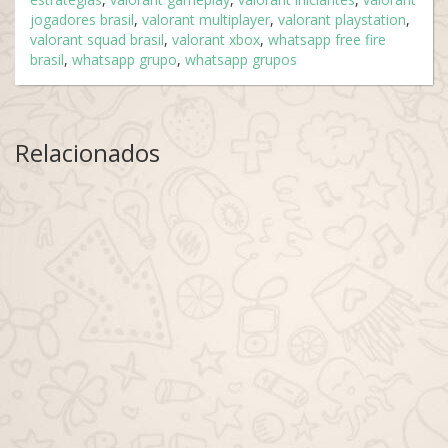
jogadores brasil
,
valorant multiplayer
,
valorant playstation
,
valorant squad brasil
,
valorant xbox
,
whatsapp free fire
brasil
,
whatsapp grupo
,
whatsapp grupos
Relacionados