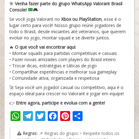
🎯
Venha fazer parte do grupo WhatsApp Valorant Brasil
Console!
🎮
Se você joga Valorant no
Xbox ou PlayStation
, esse é o
lugar certo para você! Nosso grupo reúne jogadores de
todo o Brasil, desde iniciantes até veteranos, que querem
evoluir no jogo, montar squad e se divertir juntos.
🔥
O que você vai encontrar aqui:
• Montar squads para partidas competitivas e casuais
• Fazer novas amizades com players do Brasil inteiro
• Trocar dicas, estratégias e táticas de jogo
• Compartilhar experiências e melhorar sua gameplay
• Comunidade ativa, organizada e respeitosa
🚀 Seja você um jogador casual ou competitivo, aqui é o
espaço ideal para crescer no Valorant e jogar em equipe!
👉
Entre agora, participe e evolua com a gente!
WhatsApp
Telegram
Twitter
Facebook
Pinterest
Share
Regras:
📌 Regras do grupo: • Respeite todos os