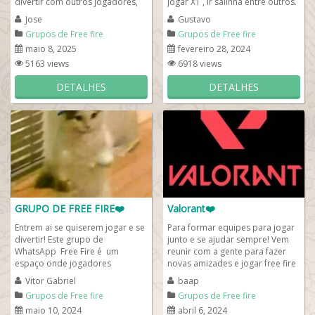
divertir com outros jogadores,
jogar X1 , ir salinha entre outros.
entre para o nosso grupo de...
Se curte Jogar um FF, vai amar...
Jose
Gustavo
Grupos de Free fire
Grupos de Free fire
maio 8, 2025
fevereiro 28, 2024
5163 views
6918 views
DETALHES
DETALHES
GRUPO DE FREE FIRE❤️
Valorant❤️
Entrem ai se quiserem jogar e se
Para formar equipes para jogar
divertir! Este grupo de
junto e se ajudar sempre! Vem
WhatsApp Free Fire é um
reunir com a gente para fazer
espaço onde jogadores
novas amizades e jogar free fire
compartilham dicas, estratégias,
valorant e se quiser saber mais...
Vitor Gabriel
baap
memes, e...
Grupos de Free fire
Grupos de Free fire
maio 10, 2024
abril 6, 2024