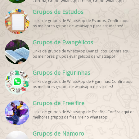
Corrida, Grupo WhatsApp Treino, Grupo WhatsApp
Notícias Esportes, Grupo de Debates Esportivos
Grupos de Estudos
WhatsApp, Grupo de Torcedores [Nome do Time]
WhatsApp, Link de Grupos de Esporte Grátis, Grupo
Links de grupos de WhatsApp de Estudos. Confira aqui
WhatsApp Dicas de Treino, Grupo WhatsApp Futebol Ao
os melhores grupos de whatsapp para estudantes!
Vivo. Grupo WhatsApp Esporte, Grupos de Esporte
WhatsApp, WhatsApp Esportes, Comunidade Esportiva
WhatsApp, Link Grupo WhatsApp Esporte. Link Grupo
Grupos de Evangélicos
WhatsApp Esporte, Grupo WhatsApp Futebol, Link Grupo
Palpites Futebol WhatsApp, Grupo WhatsApp NBA,
Links de grupos de WhatsApp Evangélicos. Confira aqui
os melhores grupos evangélicos de whatsapp!
Grupos de Figurinhas
Links de grupos de WhatsApp de Figurinhas. Confira aqui
os melhores grupos de whatsapp de stickers!
Grupos de Free fire
Links de grupos de WhatsApp de Freefire. Confira aqui os
melhores grupos de free fire no whatsapp!
Grupos de Namoro