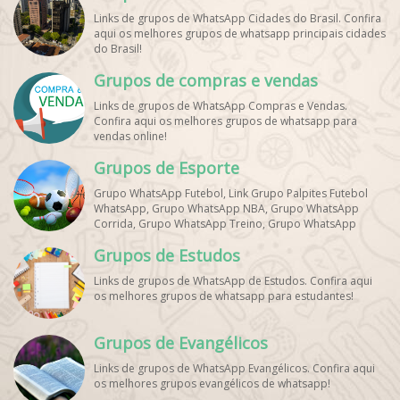
Links de grupos de WhatsApp Cidades do Brasil. Confira
aqui os melhores grupos de whatsapp principais cidades
do Brasil!
Grupos de compras e vendas
Links de grupos de WhatsApp Compras e Vendas.
Confira aqui os melhores grupos de whatsapp para
vendas online!
Grupos de Esporte
Grupo WhatsApp Futebol, Link Grupo Palpites Futebol
WhatsApp, Grupo WhatsApp NBA, Grupo WhatsApp
Corrida, Grupo WhatsApp Treino, Grupo WhatsApp
Notícias Esportes, Grupo de Debates Esportivos
Grupos de Estudos
WhatsApp, Grupo de Torcedores [Nome do Time]
WhatsApp, Link de Grupos de Esporte Grátis, Grupo
Links de grupos de WhatsApp de Estudos. Confira aqui
WhatsApp Dicas de Treino, Grupo WhatsApp Futebol Ao
os melhores grupos de whatsapp para estudantes!
Vivo. Grupo WhatsApp Esporte, Grupos de Esporte
WhatsApp, WhatsApp Esportes, Comunidade Esportiva
WhatsApp, Link Grupo WhatsApp Esporte. Link Grupo
Grupos de Evangélicos
WhatsApp Esporte, Grupo WhatsApp Futebol, Link Grupo
Palpites Futebol WhatsApp, Grupo WhatsApp NBA,
Links de grupos de WhatsApp Evangélicos. Confira aqui
os melhores grupos evangélicos de whatsapp!