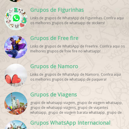
Grupos de Figurinhas
Links de grupos de WhatsApp de Figurinhas. Confira aqui
os melhores grupos de whatsapp de stickers!
Grupos de Free fire
Links de grupos de WhatsApp de Freefire. Confira aqui os
melhores grupos de free fire no whatsapp!
Grupos de Namoro
Links de grupos de WhatsApp de Namoro. Confira aqui
os melhores grupos de whatsapp de paquera!
Grupos de Viagens
grupo de whatsapp viagem, grupo de viagem whatsapp,
grupo de whatsapp viagens, grupo de viajantes
whatsapp, grupo de viagem barata whatsapp, grupo de
mochileiros whatsapp, grupo de turismo whatsapp,
Grupos WhatsApp Internacional
grupo de excursão whatsapp, grupo de viagem em
grupo whatsapp, grupo de viagens nacionais whatsapp,