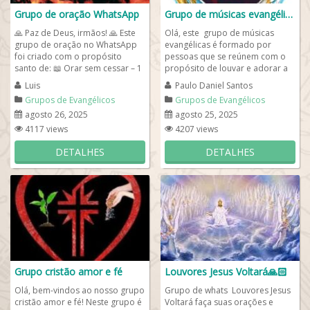
Grupo de oração WhatsApp
Grupo de músicas evangélicas
🙏 Paz de Deus, irmãos! 🙏 Este
Olá, este grupo de músicas
grupo de oração no WhatsApp
evangélicas é formado por
foi criado com o propósito
pessoas que se reúnem com o
santo de: 📖 Orar sem cessar – 1
propósito de louvar e adorar a
Tessalonicenses 5:17 📢...
Deus por meio da música.
Luis
Paulo Daniel Santos
Cristãos,...
Grupos de Evangélicos
Grupos de Evangélicos
agosto 26, 2025
agosto 25, 2025
4117 views
4207 views
DETALHES
DETALHES
Grupo cristão amor e fé
Louvores Jesus Voltará🙏🏻
Olá, bem-vindos ao nosso grupo
Grupo de whats Louvores Jesus
cristão amor e fé! Neste grupo é
Voltará faça suas orações e