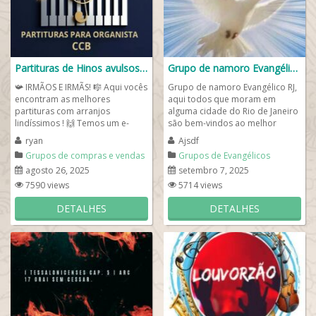
Partituras de Hinos avulsos para organista CCB
Grupo de namoro Evangélico RJ
📯 IRMÃOS E IRMÃS! 🎼 Aqui vocês
Grupo de namoro Evangélico RJ,
encontram as melhores
aqui todos que moram em
partituras com arranjos
alguma cidade do Rio de Janeiro
lindíssimos ! 🙌 Temos um e-
são bem-vindos ao melhor
book digital em PDF , de alta...
grupo online para cristãos
ryan
Ajsdf
solteiros que...
Grupos de compras e vendas
Grupos de Evangélicos
agosto 26, 2025
setembro 7, 2025
7590 views
5714 views
DETALHES
DETALHES