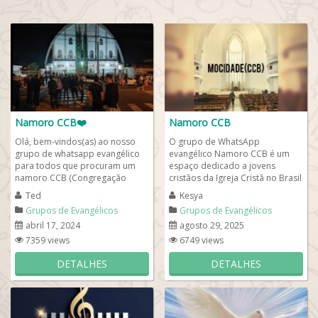
Namoro CCB❤️
Namoro CCB
Olá, bem-vindos(as) ao nosso
O grupo de WhatsApp
grupo de whatsapp evangélico
evangélico Namoro CCB é um
para todos que procuram um
espaço dedicado a jovens
namoro CCB (Congregação
cristãos da Igreja Cristã no Brasil
Cristã no Brasil). Conheça a
que buscam relacionamentos
Ted
Kesya
irmandade CCB e...
pautados na fé,...
Grupos de Evangélicos
Grupos de Evangélicos
abril 17, 2024
agosto 29, 2025
7359 views
6749 views
DETALHES
DETALHES