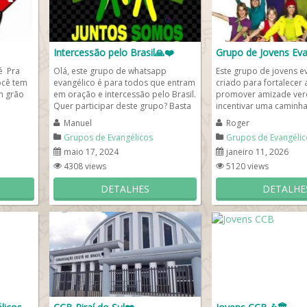
Intercessão pelo Brasil🙏❤️
Grupo de Jovens Eva
é Pra
Olá, este grupo de whatsapp
Este grupo de jovens ev
ocê tem
evangélico é para todos que entram
criado para fortalecer a
m grão
em oração e intercessão pelo Brasil.
promover amizade ver
Quer participar deste grupo? Basta
incentivar uma caminh
ser cristão ou...
Deus de forma leve e sin
Manuel
Roger
Grupos de Evangélicos
Grupos de Evangélic
maio 17, 2024
janeiro 11, 2026
4308 views
5120 views
DETALHES
DETALHE