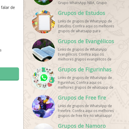
Grupo WhatsApp NBA, Grupo
falar de
WhatsApp Corrida, Grupo
Grupos de Estudos
WhatsApp Treino, Grupo
WhatsApp Notícias Esportes,
Links de grupos de WhatsApp de
Grupo de Debates Esportivos
Estudos. Confira aqui os melhores
WhatsApp, Grupo de Torcedores
grupos de whatsapp para
[Nome do Time] WhatsApp, Link
estudantes!
de Grupos de Esporte Grátis,
Grupos de Evangélicos
Grupo WhatsApp Dicas de Treino,
Grupo WhatsApp Futebol Ao Vivo.
Links de grupos de WhatsApp
a
Grupo WhatsApp Esporte, Grupos
Evangélicos. Confira aqui os
de Esporte WhatsApp, WhatsApp
melhores grupos evangélicos de
Esportes, Comunidade Esportiva
whatsapp!
WhatsApp, Link Grupo WhatsApp
Grupos de Figurinhas
Esporte. Link Grupo WhatsApp
Esporte, Grupo WhatsApp Futebol,
Links de grupos de WhatsApp de
Link Grupo Palpites Futebol
Figurinhas. Confira aqui os
WhatsApp, Grupo WhatsApp NBA,
melhores grupos de whatsapp de
stickers!
Grupos de Free fire
Links de grupos de WhatsApp de
Freefire. Confira aqui os melhores
grupos de free fire no whatsapp!
Grupos de Namoro