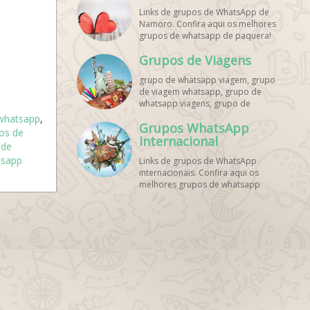
Links de grupos de WhatsApp de
Namoro. Confira aqui os melhores
grupos de whatsapp de paquera!
Grupos de Viagens
grupo de whatsapp viagem, grupo
de viagem whatsapp, grupo de
whatsapp viagens, grupo de
viajantes whatsapp, grupo de
whatsapp
,
Grupos WhatsApp
viagem barata whatsapp, grupo de
os de
mochileiros whatsapp, grupo de
Internacional
 de
turismo whatsapp, grupo de
tsapp
Links de grupos de WhatsApp
excursão whatsapp, grupo de
internacionais. Confira aqui os
viagem em grupo whatsapp, grupo
melhores grupos de whatsapp
de viagens nacionais whatsapp,
estrangeiros!
grupo de viagens internacionais
whatsapp, grupo de viagem brasil
whatsapp, grupo de viagem
europa whatsapp, grupo de
viagem praia whatsapp, grupo de
viagem promoção whatsapp,
grupo de viagem econômica
whatsapp, grupo de viagem casal
whatsapp, grupo de viagem
amigos whatsapp, grupo de