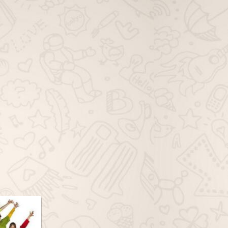
viagem família whatsapp, grupo de
viagem solo whatsapp, grupo de
dicas de viagem whatsapp, grupo
de ofertas de viagem whatsapp,
grupo de pacotes de viagem
whatsapp, grupo de passagem
aérea whatsapp, grupo de hotéis
viagem whatsapp