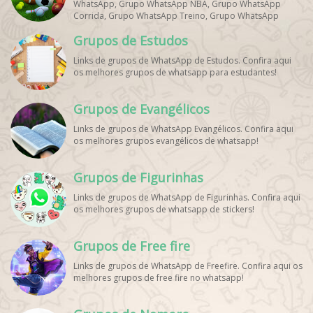
WhatsApp, Grupo WhatsApp NBA, Grupo WhatsApp
Corrida, Grupo WhatsApp Treino, Grupo WhatsApp
Notícias Esportes, Grupo de Debates Esportivos
Grupos de Estudos
WhatsApp, Grupo de Torcedores [Nome do Time]
WhatsApp, Link de Grupos de Esporte Grátis, Grupo
Links de grupos de WhatsApp de Estudos. Confira aqui
WhatsApp Dicas de Treino, Grupo WhatsApp Futebol Ao
os melhores grupos de whatsapp para estudantes!
Vivo. Grupo WhatsApp Esporte, Grupos de Esporte
WhatsApp, WhatsApp Esportes, Comunidade Esportiva
WhatsApp, Link Grupo WhatsApp Esporte. Link Grupo
Grupos de Evangélicos
WhatsApp Esporte, Grupo WhatsApp Futebol, Link Grupo
Palpites Futebol WhatsApp, Grupo WhatsApp NBA,
Links de grupos de WhatsApp Evangélicos. Confira aqui
os melhores grupos evangélicos de whatsapp!
Grupos de Figurinhas
Links de grupos de WhatsApp de Figurinhas. Confira aqui
os melhores grupos de whatsapp de stickers!
Grupos de Free fire
Links de grupos de WhatsApp de Freefire. Confira aqui os
melhores grupos de free fire no whatsapp!