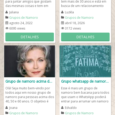
para juntar amigos que gostam
tem mais de 30 anos e está em
das mesmas coisas e tem em
busca de um relacionamento
comum os mesmos gostos:
sério, amizades verdadeiras ou...
Juliana
Luzkla
estudar, tecnologia,...
Grupos de Namoro
Grupos de Namoro
agosto 24, 2022
abril 18, 2026
6095 views
3172 views
DETALHES
DETALHES
Grupo de namoro acima dos 40 50 60❤️
Grupo whatsapp de namoro católico
Olá! Seja muito bem-vindo por
Esse é mais um grupo de
todos aqui em nosso grupo de
namoro bem bacana para todos
namoro para pessoas acima dos
que usam o WhatsApp poderá
40, 50 e 60 anos. O objetivo é
entrar para arrumar um namoro
encontrar aquele(a)...
católico. Para participar do
Joana
Edvaldo
nosso grupo é...
Grupos de Namoro
Grupos de Namoro