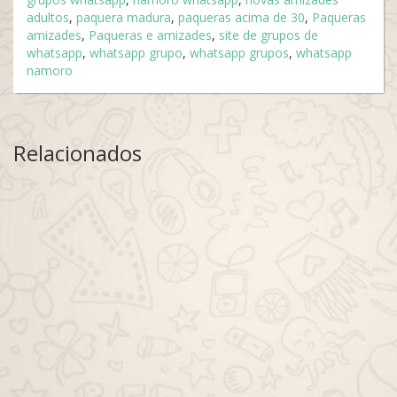
adultos
,
paquera madura
,
paqueras acima de 30
,
Paqueras
amizades
,
Paqueras e amizades
,
site de grupos de
whatsapp
,
whatsapp grupo
,
whatsapp grupos
,
whatsapp
namoro
Relacionados