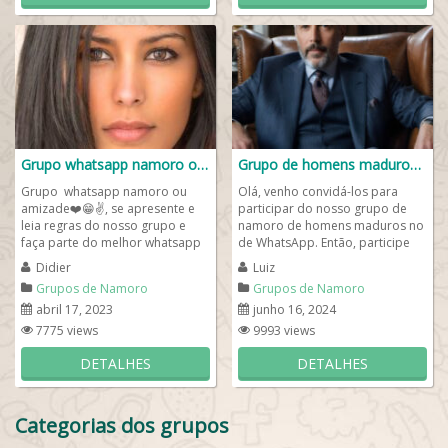
Grupo whatsapp namoro ou amizade❤️😁✌️
Grupo de homens maduros😁
Grupo whatsapp namoro ou
Olá, venho convidá-los para
amizade❤️😁✌️, se apresente e
participar do nosso grupo de
leia regras do nosso grupo e
namoro de homens maduros no
faça parte do melhor whatsapp
de WhatsApp. Então, participe
para conversas e paqueras
do nosso grupo e encontre um
Didier
Luiz
online....
amor com...
Grupos de Namoro
Grupos de Namoro
abril 17, 2023
junho 16, 2024
7775 views
9993 views
DETALHES
DETALHES
Categorias dos grupos