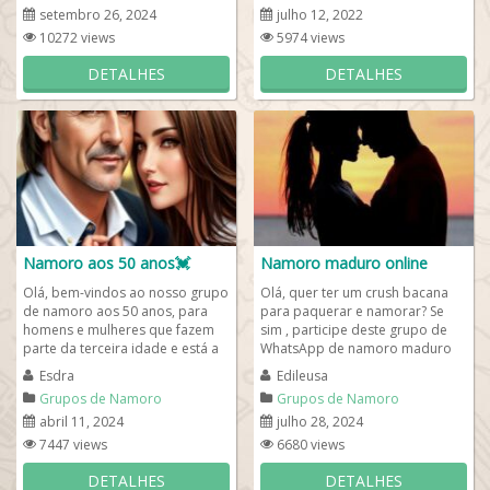
setembro 26, 2024
julho 12, 2022
10272 views
5974 views
DETALHES
DETALHES
Namoro aos 50 anos💓
Namoro maduro online
Olá, bem-vindos ao nosso grupo
Olá, quer ter um crush bacana
de namoro aos 50 anos, para
para paquerar e namorar? Se
homens e mulheres que fazem
sim , participe deste grupo de
parte da terceira idade e está a
WhatsApp de namoro maduro
procura de um grande amor. O
online gratuitamente. Portanto,
Esdra
Edileusa
bate papo...
entre...
Grupos de Namoro
Grupos de Namoro
abril 11, 2024
julho 28, 2024
7447 views
6680 views
DETALHES
DETALHES