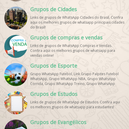
Grupos de Cidades
Links de grupos de WhatsApp Cidades do Brasil. Confira
aqui os melhores grupos de whatsapp principais cidades
do Brasil!
Grupos de compras e vendas
Links de grupos de WhatsApp Compras e Vendas.
Confira aqui os melhores grupos de whatsapp para
vendas online!
Grupos de Esporte
Grupo WhatsApp Futebol, Link Grupo Palpites Futebol
WhatsApp, Grupo WhatsApp NBA, Grupo WhatsApp
Corrida, Grupo WhatsApp Treino, Grupo WhatsApp
Notícias Esportes, Grupo de Debates Esportivos
Grupos de Estudos
WhatsApp, Grupo de Torcedores [Nome do Time]
WhatsApp, Link de Grupos de Esporte Grátis, Grupo
Links de grupos de WhatsApp de Estudos. Confira aqui
WhatsApp Dicas de Treino, Grupo WhatsApp Futebol Ao
os melhores grupos de whatsapp para estudantes!
Vivo. Grupo WhatsApp Esporte, Grupos de Esporte
WhatsApp, WhatsApp Esportes, Comunidade Esportiva
WhatsApp, Link Grupo WhatsApp Esporte. Link Grupo
Grupos de Evangélicos
WhatsApp Esporte, Grupo WhatsApp Futebol, Link Grupo
Palpites Futebol WhatsApp, Grupo WhatsApp NBA,