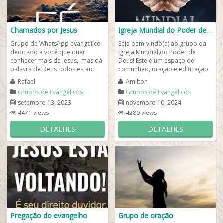
Chamados por Jesus
Igreja Mundial do Poder de Deus
Grupo de WhatsApp evangélico
Seja bem-vindo(a) ao grupo da
dedicado a você que quer
Igreja Mundial do Poder de
conhecer mais de Jesus, mas dá
Deus! Este é um espaço de
palavra de Deus todos estão
comunhão, oração e edificação
convidados para estarmos
espiritual. Aqui
Rafael
Amilton
adorando a Deus...
compartilhamos...
Grupos de Evangélicos
Grupos de Evangélicos
setembro 13, 2023
novembro 10, 2024
4471 views
4280 views
DETALHES
DETALHES
Pregação do evangelho
Grupo de oração