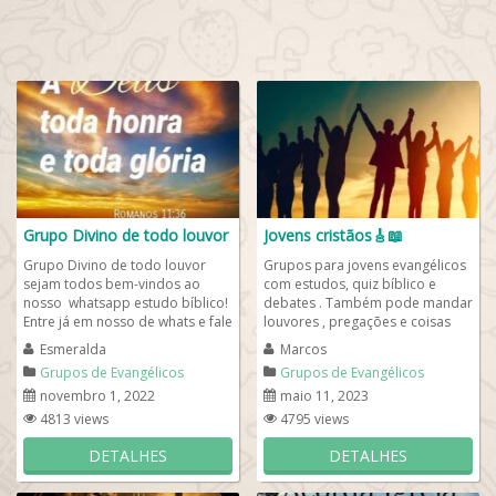
Grupo Divino de todo louvor
Jovens cristãos🎸📖
Grupo Divino de todo louvor
Grupos para jovens evangélicos
sejam todos bem-vindos ao
com estudos, quiz bíblico e
nosso whatsapp estudo bíblico!
debates . Também pode mandar
Entre já em nosso de whats e fale
louvores , pregações e coisas
da palavra de Deus,
que edifica. Clique no link de
Esmeralda
Marcos
compartilhe...
whats...
Grupos de Evangélicos
Grupos de Evangélicos
novembro 1, 2022
maio 11, 2023
4813 views
4795 views
DETALHES
DETALHES