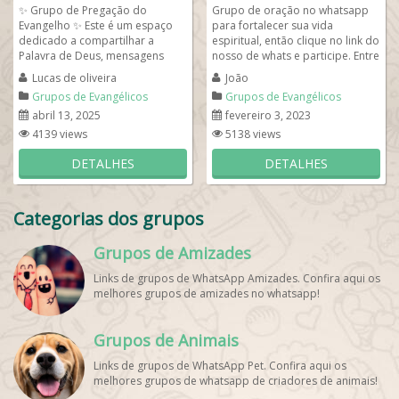
✨ Grupo de Pregação do
Grupo de oração no whatsapp
Evangelho ✨ Este é um espaço
para fortalecer sua vida
dedicado a compartilhar a
espiritual, então clique no link do
Palavra de Deus, mensagens
nosso de whats e participe. Entre
edificantes, estudos bíblicos e
e se apresente para o...
Lucas de oliveira
João
reflexões...
Grupos de Evangélicos
Grupos de Evangélicos
abril 13, 2025
fevereiro 3, 2023
4139 views
5138 views
DETALHES
DETALHES
Categorias dos grupos
Grupos de Amizades
Links de grupos de WhatsApp Amizades. Confira aqui os
melhores grupos de amizades no whatsapp!
Grupos de Animais
Links de grupos de WhatsApp Pet. Confira aqui os
melhores grupos de whatsapp de criadores de animais!