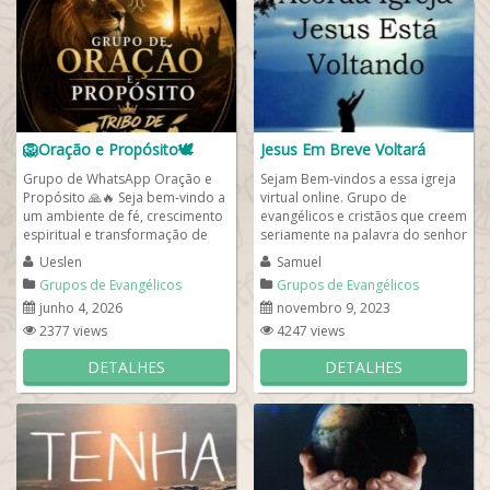
🦁Oração e Propósito🕊
Jesus Em Breve Voltará
Grupo de WhatsApp Oração e
Sejam Bem-vindos a essa igreja
Propósito 🙏🔥 Seja bem-vindo a
virtual online. Grupo de
um ambiente de fé, crescimento
evangélicos e cristãos que creem
espiritual e transformação de
seriamente na palavra do senhor
vida, onde o nome do...
Jesus Cristo, Voltado para...
Ueslen
Samuel
Grupos de Evangélicos
Grupos de Evangélicos
junho 4, 2026
novembro 9, 2023
2377 views
4247 views
DETALHES
DETALHES