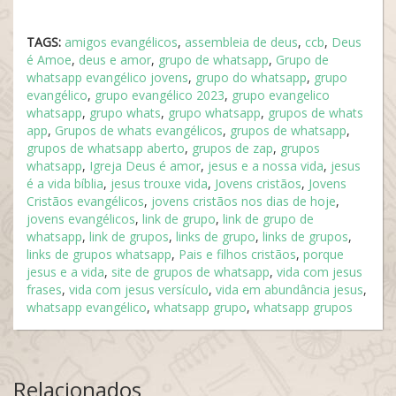
TAGS:
amigos evangélicos
,
assembleia de deus
,
ccb
,
Deus
é Amoe
,
deus e amor
,
grupo de whatsapp
,
Grupo de
whatsapp evangélico jovens
,
grupo do whatsapp
,
grupo
evangélico
,
grupo evangélico 2023
,
grupo evangelico
whatsapp
,
grupo whats
,
grupo whatsapp
,
grupos de whats
app
,
Grupos de whats evangélicos
,
grupos de whatsapp
,
grupos de whatsapp aberto
,
grupos de zap
,
grupos
whatsapp
,
Igreja Deus é amor
,
jesus e a nossa vida
,
jesus
é a vida bíblia
,
jesus trouxe vida
,
Jovens cristãos
,
Jovens
Cristãos evangélicos
,
jovens cristãos nos dias de hoje
,
jovens evangélicos
,
link de grupo
,
link de grupo de
whatsapp
,
link de grupos
,
links de grupo
,
links de grupos
,
links de grupos whatsapp
,
Pais e filhos cristãos
,
porque
jesus e a vida
,
site de grupos de whatsapp
,
vida com jesus
frases
,
vida com jesus versículo
,
vida em abundância jesus
,
whatsapp evangélico
,
whatsapp grupo
,
whatsapp grupos
Relacionados