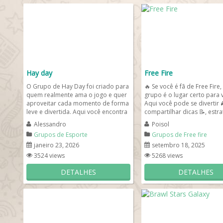
Hay day
Free Fire
O Grupo de Hay Day foi criado para
🔥 Se você é fã de Free Fire,
quem realmente ama o jogo e quer
grupo é o lugar certo para 
aproveitar cada momento de forma
Aqui você pode se divertir 
leve e divertida. Aqui você encontra
compartilhar dicas 📝, estra
um ambiente...
de jogo 💡...
Alessandro
Poisol
Grupos de Esporte
Grupos de Free fire
janeiro 23, 2026
setembro 18, 2025
3524 views
5268 views
DETALHES
DETALHES