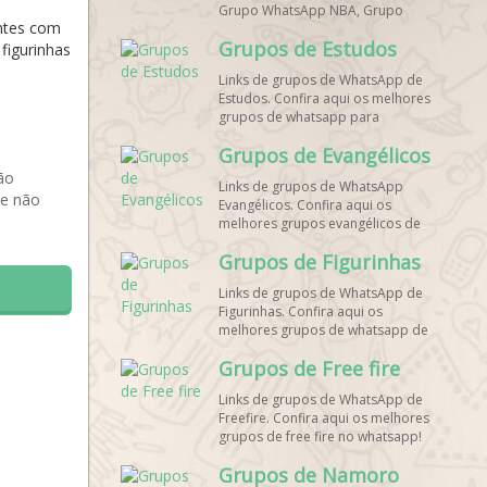
Grupo WhatsApp NBA, Grupo
antes com
WhatsApp Corrida, Grupo
Grupos de Estudos
WhatsApp Treino, Grupo
figurinhas
WhatsApp Notícias Esportes,
Links de grupos de WhatsApp de
Grupo de Debates Esportivos
Estudos. Confira aqui os melhores
WhatsApp, Grupo de Torcedores
grupos de whatsapp para
[Nome do Time] WhatsApp, Link
estudantes!
de Grupos de Esporte Grátis,
Grupos de Evangélicos
Grupo WhatsApp Dicas de Treino,
ão
Grupo WhatsApp Futebol Ao Vivo.
Links de grupos de WhatsApp
Grupo WhatsApp Esporte, Grupos
 e não
Evangélicos. Confira aqui os
de Esporte WhatsApp, WhatsApp
melhores grupos evangélicos de
Esportes, Comunidade Esportiva
whatsapp!
WhatsApp, Link Grupo WhatsApp
Grupos de Figurinhas
Esporte. Link Grupo WhatsApp
Esporte, Grupo WhatsApp Futebol,
Links de grupos de WhatsApp de
Link Grupo Palpites Futebol
Figurinhas. Confira aqui os
WhatsApp, Grupo WhatsApp NBA,
melhores grupos de whatsapp de
stickers!
Grupos de Free fire
Links de grupos de WhatsApp de
Freefire. Confira aqui os melhores
grupos de free fire no whatsapp!
Grupos de Namoro