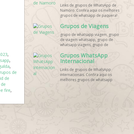
Links de grupos de WhatsApp de
Namoro. Confira aqui os melhores
grupos de whatsapp de paquera!
Grupos de Viagens
grupo de whatsapp viagem, grupo
de viagem whatsapp, grupo de
whatsapp viagens, grupo de
viajantes whatsapp, grupo de
2023
,
Grupos WhatsApp
viagem barata whatsapp, grupo de
tsapp
,
mochileiros whatsapp, grupo de
Internacional
turismo whatsapp, grupo de
uilda
,
Links de grupos de WhatsApp
excursão whatsapp, grupo de
rupos de
internacionais. Confira aqui os
viagem em grupo whatsapp, grupo
id de
melhores grupos de whatsapp
de viagens nacionais whatsapp,
s de
estrangeiros!
grupo de viagens internacionais
e fire
,
whatsapp, grupo de viagem brasil
whatsapp, grupo de viagem
europa whatsapp, grupo de
viagem praia whatsapp, grupo de
viagem promoção whatsapp,
grupo de viagem econômica
whatsapp, grupo de viagem casal
whatsapp, grupo de viagem
amigos whatsapp, grupo de