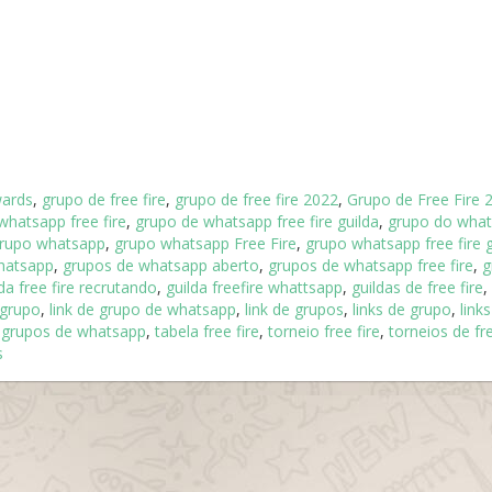
wards
,
grupo de free fire
,
grupo de free fire 2022
,
Grupo de Free Fire 
whatsapp free fire
,
grupo de whatsapp free fire guilda
,
grupo do wha
rupo whatsapp
,
grupo whatsapp Free Fire
,
grupo whatsapp free fire g
hatsapp
,
grupos de whatsapp aberto
,
grupos de whatsapp free fire
,
g
da free fire recrutando
,
guilda freefire whattsapp
,
guildas de free fire
,
 grupo
,
link de grupo de whatsapp
,
link de grupos
,
links de grupo
,
link
e grupos de whatsapp
,
tabela free fire
,
torneio free fire
,
torneios de fre
s