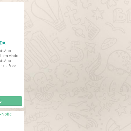
LDA
atsApp –
a bem-vindo
atsApp
s de Free
S