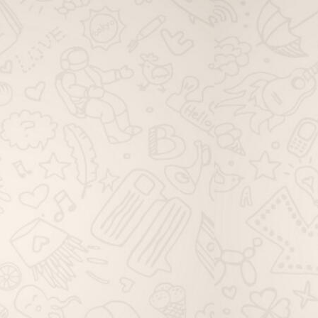
viagem família whatsapp, grupo de
viagem solo whatsapp, grupo de
dicas de viagem whatsapp, grupo
de ofertas de viagem whatsapp,
grupo de pacotes de viagem
whatsapp, grupo de passagem
aérea whatsapp, grupo de hotéis
viagem whatsapp