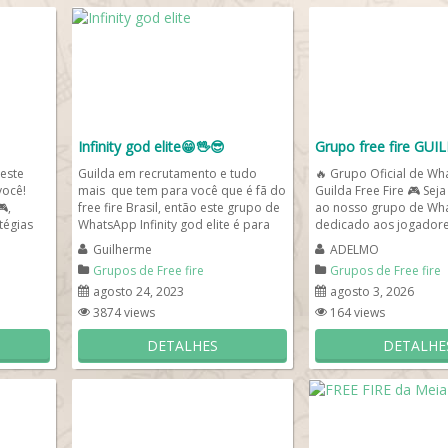
Infinity god elite😁🖖😎
Grupo free fire GUI
 este
Guilda em recrutamento e tudo
🔥 Grupo Oficial de Wh
você!
mais que tem para você que é fã do
Guilda Free Fire 🎮 Sej
,
free fire Brasil, então este grupo de
ao nosso grupo de Wh
tégias
WhatsApp Infinity god elite é para
dedicado aos jogadore
você que gosta...
Fire ! Aqui você pode...
Guilherme
ADELMO
Grupos de Free fire
Grupos de Free fire
agosto 24, 2023
agosto 3, 2026
3874 views
164 views
DETALHES
DETALHE