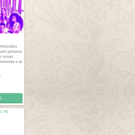
 Amizades
eunir pessoas
r novas
vremente e se
..
s
S