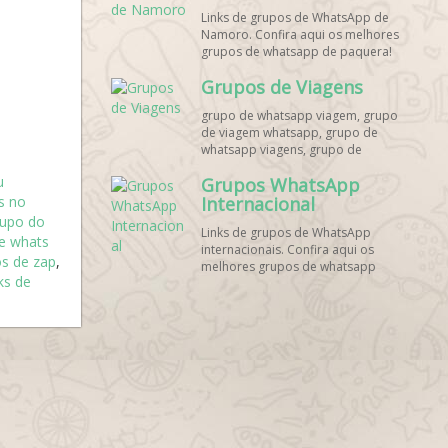
Links de grupos de WhatsApp de
Namoro. Confira aqui os melhores
grupos de whatsapp de paquera!
Grupos de Viagens
grupo de whatsapp viagem, grupo
de viagem whatsapp, grupo de
whatsapp viagens, grupo de
viajantes whatsapp, grupo de
u
Grupos WhatsApp
viagem barata whatsapp, grupo de
s no
mochileiros whatsapp, grupo de
Internacional
turismo whatsapp, grupo de
rupo do
Links de grupos de WhatsApp
excursão whatsapp, grupo de
e whats
internacionais. Confira aqui os
viagem em grupo whatsapp, grupo
s de zap
,
melhores grupos de whatsapp
de viagens nacionais whatsapp,
nks de
estrangeiros!
grupo de viagens internacionais
whatsapp, grupo de viagem brasil
whatsapp, grupo de viagem
europa whatsapp, grupo de
viagem praia whatsapp, grupo de
viagem promoção whatsapp,
grupo de viagem econômica
whatsapp, grupo de viagem casal
whatsapp, grupo de viagem
amigos whatsapp, grupo de