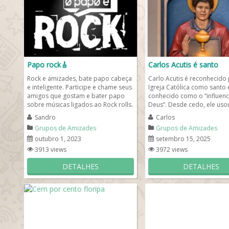
Papo rock🎸
Carlos Acutis é santo
Rock e amizades, bate papo cabeça
Carlo Acutis é reconhecido 
e inteligente. Participe e chame seus
Igreja Católica como santo 
amigos que gostam e bater papo
conhecido como o “influenc
sobre músicas ligados ao Rock rolls.
Deus”. Desde cedo, ele uso
Basta somente...
tecnologia e a...
Sandro
Carlos
Grupos de Amizades
Grupos de Amizades
outubro 1, 2023
setembro 15, 2025
3913 views
3972 views
DETALHES
DETALHES