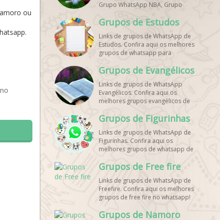
Grupo WhatsApp NBA, Grupo
 namoro ou
WhatsApp Corrida, Grupo
Grupos de Estudos
WhatsApp Treino, Grupo
WhatsApp Notícias Esportes,
whatsapp.
Links de grupos de WhatsApp de
Grupo de Debates Esportivos
Estudos. Confira aqui os melhores
WhatsApp, Grupo de Torcedores
grupos de whatsapp para
[Nome do Time] WhatsApp, Link
estudantes!
de Grupos de Esporte Grátis,
Grupos de Evangélicos
Grupo WhatsApp Dicas de Treino,
Grupo WhatsApp Futebol Ao Vivo.
Links de grupos de WhatsApp
Grupo WhatsApp Esporte, Grupos
 no
Evangélicos. Confira aqui os
de Esporte WhatsApp, WhatsApp
melhores grupos evangélicos de
Esportes, Comunidade Esportiva
whatsapp!
WhatsApp, Link Grupo WhatsApp
Grupos de Figurinhas
Esporte. Link Grupo WhatsApp
Esporte, Grupo WhatsApp Futebol,
Links de grupos de WhatsApp de
Link Grupo Palpites Futebol
Figurinhas. Confira aqui os
WhatsApp, Grupo WhatsApp NBA,
melhores grupos de whatsapp de
stickers!
Grupos de Free fire
Links de grupos de WhatsApp de
Freefire. Confira aqui os melhores
grupos de free fire no whatsapp!
Grupos de Namoro