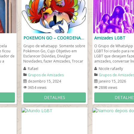
POKEMON GO – COORDENADAS E AMIZADES
Amizades LGBT
pela
Grupo de whatsapp Somente sobre
O Grupo de WhatsApp
e ficou
Pokémon Go, Cujo Objetivo em
LGBT foi criado para r
iador de
Esclarecer Dúvidas, Divulgar
LGBT que desejam faze
u a
Novidades, fazer Amizades, Trocar
amizades, conversar li
Pokémons, Ajudar nas Reides,...
sentir acolhidas em um.
Rafael
Nicole rafaelly
Grupos de Amizades
Grupos de Amizade
dezembro 15, 2024
janeiro 15, 2026
3654 views
2898 views
DETALHES
DETALHE