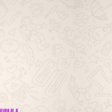
viagem família whatsapp, grupo de
viagem solo whatsapp, grupo de
dicas de viagem whatsapp, grupo
de ofertas de viagem whatsapp,
grupo de pacotes de viagem
whatsapp, grupo de passagem
aérea whatsapp, grupo de hotéis
viagem whatsapp