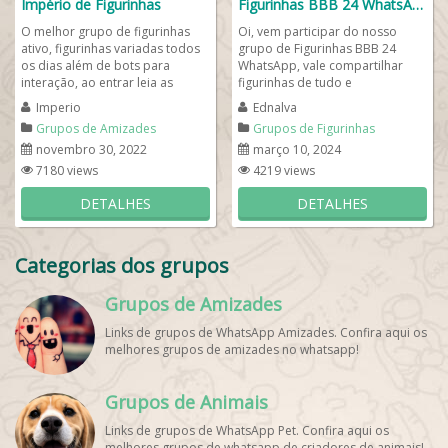
Império de Figurinhas
Figurinhas BBB 24 WhatsApp❤️
O melhor grupo de figurinhas
Oi, vem participar do nosso
ativo, figurinhas variadas todos
grupo de Figurinhas BBB 24
os dias além de bots para
WhatsApp, vale compartilhar
interação, ao entrar leia as
figurinhas de tudo e
regras e participe! Sejam bem-
principalmente exagere
Imperio
Ednalva
vindos!...
compartilhando figurinhas dos...
Grupos de Amizades
Grupos de Figurinhas
novembro 30, 2022
março 10, 2024
7180 views
4219 views
DETALHES
DETALHES
Categorias dos grupos
Grupos de Amizades
Links de grupos de WhatsApp Amizades. Confira aqui os
melhores grupos de amizades no whatsapp!
Grupos de Animais
Links de grupos de WhatsApp Pet. Confira aqui os
melhores grupos de whatsapp de criadores de animais!