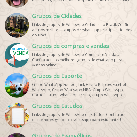
Grupos de Cidades
Links de grupos de WhatsApp Cidades do Brasil. Confira
aqui os melhores grupos de whatsapp principais cidades
do Brasil!
Grupos de compras e vendas
Links de grupos de WhatsApp Compras e Vendas.
Confira aqui os melhores grupos de whatsapp para
vendas online!
Grupos de Esporte
Grupo WhatsApp Futebol, Link Grupo Palpites Futebol
WhatsApp, Grupo WhatsApp NBA, Grupo WhatsApp
Corrida, Grupo WhatsApp Treino, Grupo WhatsApp
Notícias Esportes, Grupo de Debates Esportivos
Grupos de Estudos
WhatsApp, Grupo de Torcedores [Nome do Time]
WhatsApp, Link de Grupos de Esporte Grátis, Grupo
Links de grupos de WhatsApp de Estudos. Confira aqui
WhatsApp Dicas de Treino, Grupo WhatsApp Futebol Ao
os melhores grupos de whatsapp para estudantes!
Vivo. Grupo WhatsApp Esporte, Grupos de Esporte
WhatsApp, WhatsApp Esportes, Comunidade Esportiva
WhatsApp, Link Grupo WhatsApp Esporte. Link Grupo
Grupos de Evangélicos
WhatsApp Esporte, Grupo WhatsApp Futebol, Link Grupo