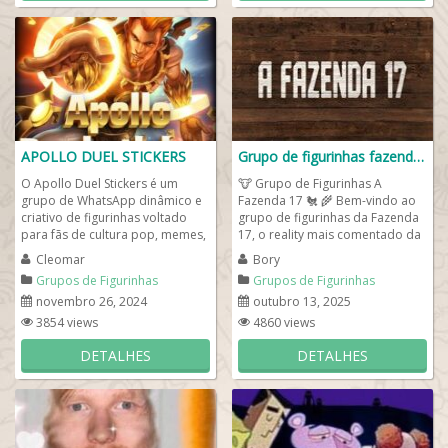
APOLLO DUEL STICKERS
Grupo de figurinhas fazenda 17
O Apollo Duel Stickers é um
🐮 Grupo de Figurinhas A
grupo de WhatsApp dinâmico e
Fazenda 17 🐔 🌾 Bem-vindo ao
criativo de figurinhas voltado
grupo de figurinhas da Fazenda
para fãs de cultura pop, memes,
17, o reality mais comentado da
esportes, e referências...
TV brasileira! Aqui você...
Cleomar
Bory
Grupos de Figurinhas
Grupos de Figurinhas
novembro 26, 2024
outubro 13, 2025
3854 views
4860 views
DETALHES
DETALHES