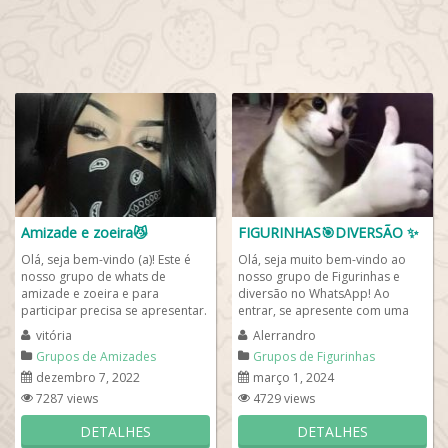
Amizade e zoeira😼
FIGURINHAS🎯DIVERSÃO ✨️
Olá, seja bem-vindo (a)! Este é
Olá, seja muito bem-vindo ao
nosso grupo de whats de
nosso grupo de Figurinhas e
amizade e zoeira e para
diversão no WhatsApp! Ao
participar precisa se apresentar.
entrar, se apresente com uma
Ao tenha respeito com todos e
figurinha whatsapp bem
vitória
Alerrandro
compartilhar...
humorado e engraçado,...
Grupos de Amizades
Grupos de Figurinhas
dezembro 7, 2022
março 1, 2024
7287 views
4729 views
DETALHES
DETALHES