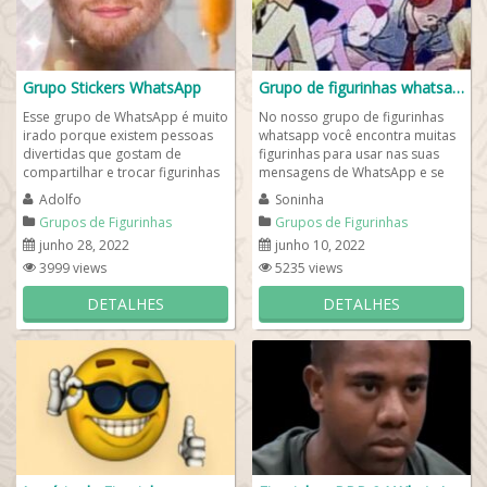
Grupo Stickers WhatsApp
Grupo de figurinhas whatsapp
Esse grupo de WhatsApp é muito
No nosso grupo de figurinhas
irado porque existem pessoas
whatsapp você encontra muitas
divertidas que gostam de
figurinhas para usar nas suas
compartilhar e trocar figurinhas
mensagens de WhatsApp e se
e stickers no WhatsApp. Para
divertir muito com os seus
Adolfo
Soninha
entrar no...
amigos. Além de...
Grupos de Figurinhas
Grupos de Figurinhas
junho 28, 2022
junho 10, 2022
3999 views
5235 views
DETALHES
DETALHES