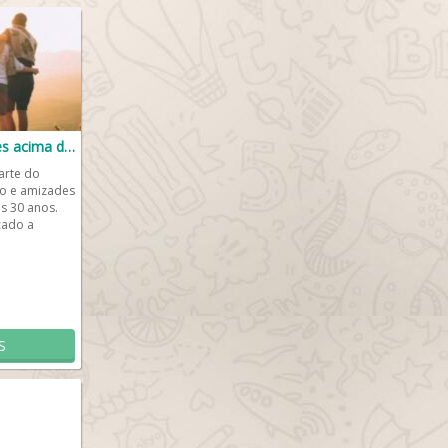
Namoro ou amizades acima dos 30
arte do
o e amizades
s 30 anos.
cado a
S