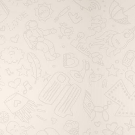
viagem família whatsapp, grupo de
viagem solo whatsapp, grupo de
dicas de viagem whatsapp, grupo
de ofertas de viagem whatsapp,
grupo de pacotes de viagem
whatsapp, grupo de passagem
aérea whatsapp, grupo de hotéis
viagem whatsapp