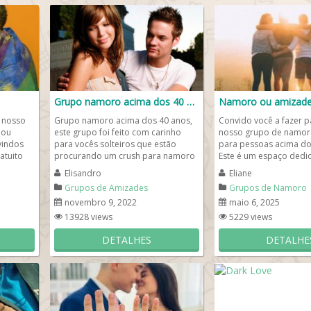
Grupo namoro acima dos 40 anos
 nosso
Grupo namoro acima dos 40 anos,
Convido você a fazer p
 ou
este grupo foi feito com carinho
nosso grupo de namor
vindos
para vocês solteiros que estão
para pessoas acima do
atuito
procurando um crush para namoro
Este é um espaço dedi
ou amizade no de WhatsApp....
quem...
Elisandro
Eliane
Grupos de Amizades
Grupos de Namoro
novembro 9, 2022
maio 6, 2025
13928 views
5229 views
DETALHES
DETALHE