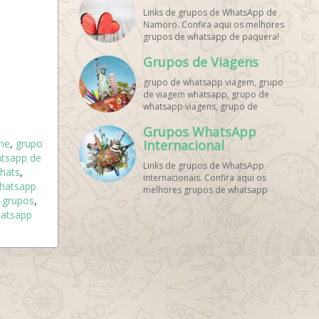
Links de grupos de WhatsApp de
Namoro. Confira aqui os melhores
grupos de whatsapp de paquera!
Grupos de Viagens
grupo de whatsapp viagem, grupo
de viagem whatsapp, grupo de
whatsapp viagens, grupo de
viajantes whatsapp, grupo de
Grupos WhatsApp
viagem barata whatsapp, grupo de
ne
,
grupo
mochileiros whatsapp, grupo de
Internacional
turismo whatsapp, grupo de
tsapp de
Links de grupos de WhatsApp
excursão whatsapp, grupo de
hats
,
internacionais. Confira aqui os
viagem em grupo whatsapp, grupo
hatsapp
melhores grupos de whatsapp
de viagens nacionais whatsapp,
e grupos
,
estrangeiros!
grupo de viagens internacionais
atsapp
whatsapp, grupo de viagem brasil
whatsapp, grupo de viagem
europa whatsapp, grupo de
viagem praia whatsapp, grupo de
viagem promoção whatsapp,
grupo de viagem econômica
whatsapp, grupo de viagem casal
whatsapp, grupo de viagem
amigos whatsapp, grupo de