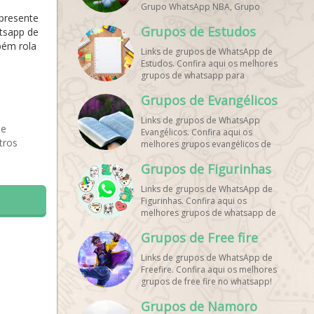
Grupo WhatsApp NBA, Grupo
apresente
WhatsApp Corrida, Grupo
Grupos de Estudos
WhatsApp Treino, Grupo
tsapp de
WhatsApp Notícias Esportes,
bém rola
Links de grupos de WhatsApp de
Grupo de Debates Esportivos
Estudos. Confira aqui os melhores
WhatsApp, Grupo de Torcedores
grupos de whatsapp para
[Nome do Time] WhatsApp, Link
estudantes!
de Grupos de Esporte Grátis,
Grupos de Evangélicos
Grupo WhatsApp Dicas de Treino,
Grupo WhatsApp Futebol Ao Vivo.
Links de grupos de WhatsApp
Grupo WhatsApp Esporte, Grupos
de
Evangélicos. Confira aqui os
de Esporte WhatsApp, WhatsApp
tros
melhores grupos evangélicos de
Esportes, Comunidade Esportiva
whatsapp!
WhatsApp, Link Grupo WhatsApp
Grupos de Figurinhas
Esporte. Link Grupo WhatsApp
Esporte, Grupo WhatsApp Futebol,
Links de grupos de WhatsApp de
Link Grupo Palpites Futebol
Figurinhas. Confira aqui os
WhatsApp, Grupo WhatsApp NBA,
melhores grupos de whatsapp de
stickers!
Grupos de Free fire
Links de grupos de WhatsApp de
Freefire. Confira aqui os melhores
grupos de free fire no whatsapp!
Grupos de Namoro