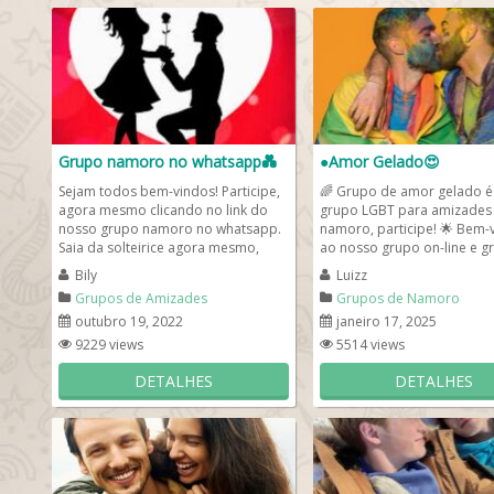
Grupo namoro no whatsapp💑
●Amor Gelado😍
Sejam todos bem-vindos! Participe,
🌈 Grupo de amor gelado é
agora mesmo clicando no link do
grupo LGBT para amizades
nosso grupo namoro no whatsapp.
namoro, participe! 🌟 Bem-
Saia da solteirice agora mesmo,
ao nosso grupo on-line e gr
entrando em nosso de whats...
para juntar solteiros LGBT...
Bily
Luizz
Grupos de Amizades
Grupos de Namoro
outubro 19, 2022
janeiro 17, 2025
9229 views
5514 views
DETALHES
DETALHES