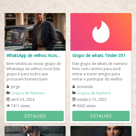
WhatsApp de velhos ricos❤️🤑
Grupo de whats Tinder 051
Bem-vindos ao nosso grupo de
Este grupo de whats de namoro
WhatsApp de velhos ricos! Este
feito com carinho para você
grupo é para todos que
entrar e trazer amigos para
procuram homens bem-
entrar e participar do melhor
sucedidos que com certeza tem
grupo de whats Tinder 051. Ao
Jorge
Armando
uma vida boa e na maioria...
entrar tenha...
Grupos de Namoro
Grupos de Namoro
abril 24, 2024
outubro 15, 2022
7411 views
6302 views
DETALHES
DETALHES