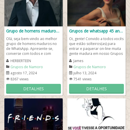
Grupo de homens maduros❤️
Grupos de whatsapp 45 anos
Olá, seja bem-vindo ao melhor
Oi, gente! Convido a todos vocês
grupo de homens maduros no
que estão solteiros(as) para
de WhatsApp. Apresente-se,
entrar e paquerar on-line muita
converse com todos e com
gente madura em nosso Grupos
certeza você vai arrumar um
de whatsapp 45 anos. O ideal
HERBERTEEN
James
namorado(a) aqui, em...
que...
Grupos de Namoro
Grupos de Namoro
agosto 17, 2024
julho 13, 2024
8367 views
7541 views
DETALHES
DETALHES