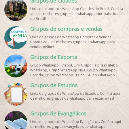
Grupos de Cidades
Links de grupos de WhatsApp Cidades do Brasil. Confira
aqui os melhores grupos de whatsapp principais cidades
do Brasil!
Grupos de compras e vendas
Links de grupos de WhatsApp Compras e Vendas.
Confira aqui os melhores grupos de whatsapp para
vendas online!
Grupos de Esporte
Grupo WhatsApp Futebol, Link Grupo Palpites Futebol
WhatsApp, Grupo WhatsApp NBA, Grupo WhatsApp
Corrida, Grupo WhatsApp Treino, Grupo WhatsApp
Notícias Esportes, Grupo de Debates Esportivos
Grupos de Estudos
WhatsApp, Grupo de Torcedores [Nome do Time]
WhatsApp, Link de Grupos de Esporte Grátis, Grupo
Links de grupos de WhatsApp de Estudos. Confira aqui
WhatsApp Dicas de Treino, Grupo WhatsApp Futebol Ao
os melhores grupos de whatsapp para estudantes!
Vivo. Grupo WhatsApp Esporte, Grupos de Esporte
WhatsApp, WhatsApp Esportes, Comunidade Esportiva
WhatsApp, Link Grupo WhatsApp Esporte. Link Grupo
Grupos de Evangélicos
WhatsApp Esporte, Grupo WhatsApp Futebol, Link Grupo
Palpites Futebol WhatsApp, Grupo WhatsApp NBA,
Links de grupos de WhatsApp Evangélicos. Confira aqui
os melhores grupos evangélicos de whatsapp!