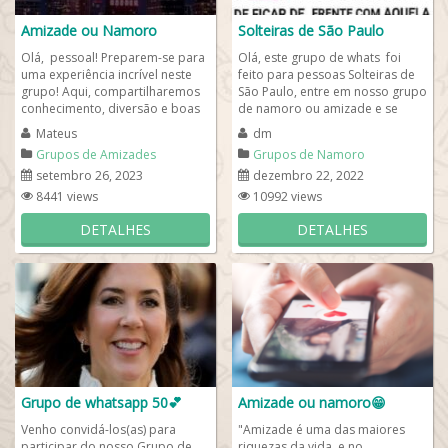
Amizade ou Namoro
Solteiras de São Paulo
Olá, pessoal! Preparem-se para
Olá, este grupo de whats foi
uma experiência incrível neste
feito para pessoas Solteiras de
grupo! Aqui, compartilharemos
São Paulo, entre em nosso grupo
conhecimento, diversão e boas
de namoro ou amizade e se
conversas. Juntos, vamos criar...
apresente com fotos, idade e
Mateus
dm
nome e...
Grupos de Amizades
Grupos de Namoro
setembro 26, 2023
dezembro 22, 2022
8441 views
10992 views
DETALHES
DETALHES
Grupo de whatsapp 50💕
Amizade ou namoro😁
Venho convidá-los(as) para
"Amizade é uma das maiores
participar do nosso Grupo de
riquezas da vida, e no