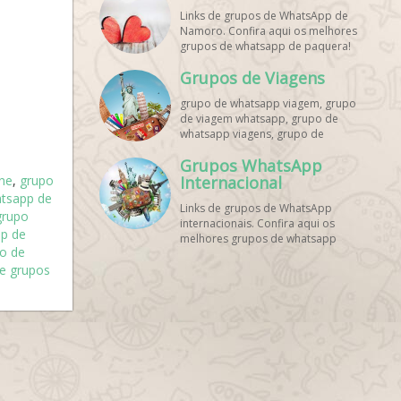
Links de grupos de WhatsApp de
Namoro. Confira aqui os melhores
grupos de whatsapp de paquera!
Grupos de Viagens
grupo de whatsapp viagem, grupo
de viagem whatsapp, grupo de
whatsapp viagens, grupo de
viajantes whatsapp, grupo de
Grupos WhatsApp
viagem barata whatsapp, grupo de
ne
,
grupo
mochileiros whatsapp, grupo de
Internacional
turismo whatsapp, grupo de
tsapp de
Links de grupos de WhatsApp
excursão whatsapp, grupo de
grupo
internacionais. Confira aqui os
viagem em grupo whatsapp, grupo
pp de
melhores grupos de whatsapp
de viagens nacionais whatsapp,
po de
estrangeiros!
grupo de viagens internacionais
de grupos
whatsapp, grupo de viagem brasil
whatsapp, grupo de viagem
europa whatsapp, grupo de
viagem praia whatsapp, grupo de
viagem promoção whatsapp,
grupo de viagem econômica
whatsapp, grupo de viagem casal
whatsapp, grupo de viagem
amigos whatsapp, grupo de