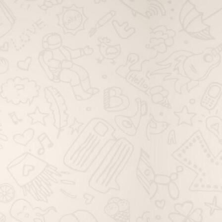
viagem família whatsapp, grupo de
viagem solo whatsapp, grupo de
dicas de viagem whatsapp, grupo
de ofertas de viagem whatsapp,
grupo de pacotes de viagem
whatsapp, grupo de passagem
aérea whatsapp, grupo de hotéis
viagem whatsapp