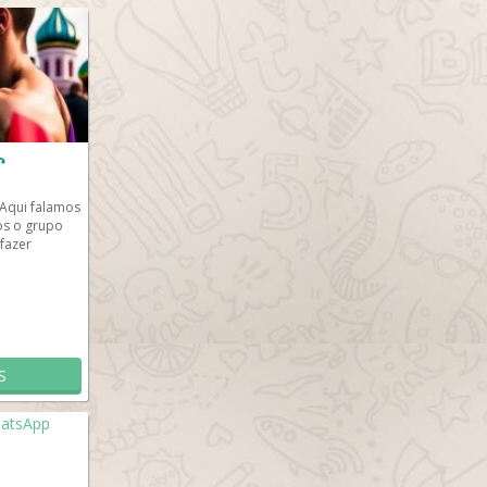
꧂
qui falamos
os o grupo
 fazer
S