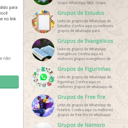
Grupo WhatsApp NBA, Grupo
edido para
WhatsApp Corrida, Grupo
Grupos de Estudos
WhatsApp Treino, Grupo
você
WhatsApp Notícias Esportes,
e no link
Links de grupos de WhatsApp de
Grupo de Debates Esportivos
Estudos. Confira aqui os melhores
WhatsApp, Grupo de Torcedores
grupos de whatsapp para
[Nome do Time] WhatsApp, Link
estudantes!
de Grupos de Esporte Grátis,
Grupos de Evangélicos
Grupo WhatsApp Dicas de Treino,
Grupo WhatsApp Futebol Ao Vivo.
Links de grupos de WhatsApp
Grupo WhatsApp Esporte, Grupos
Evangélicos. Confira aqui os
de Esporte WhatsApp, WhatsApp
 e não
melhores grupos evangélicos de
Esportes, Comunidade Esportiva
whatsapp!
WhatsApp, Link Grupo WhatsApp
Grupos de Figurinhas
Esporte. Link Grupo WhatsApp
Esporte, Grupo WhatsApp Futebol,
Links de grupos de WhatsApp de
Link Grupo Palpites Futebol
Figurinhas. Confira aqui os
WhatsApp, Grupo WhatsApp NBA,
melhores grupos de whatsapp de
stickers!
Grupos de Free fire
Links de grupos de WhatsApp de
Freefire. Confira aqui os melhores
grupos de free fire no whatsapp!
Grupos de Namoro