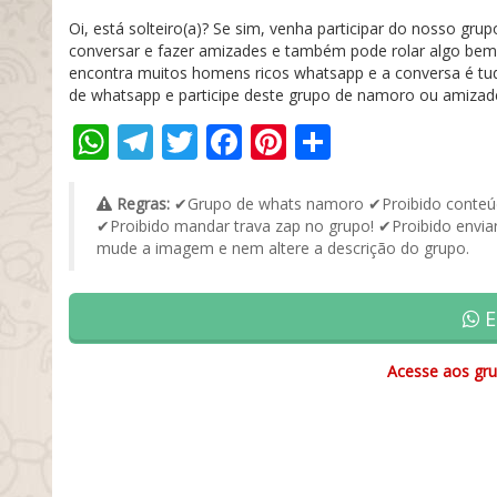
Oi, está solteiro(a)? Se sim, venha participar do nosso g
conversar e fazer amizades e também pode rolar algo bem 
encontra muitos homens ricos whatsapp e a conversa é tudo
de whatsapp e participe deste grupo de namoro ou amizade
WhatsApp
Telegram
Twitter
Facebook
Pinterest
Share
Regras:
✔Grupo de whats namoro ✔Proibido conteúdo
✔Proibido mandar trava zap no grupo! ✔Proibido enviar
mude a imagem e nem altere a descrição do grupo.
E
Acesse aos gru