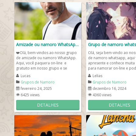
Amizade ou namoro WhatsApp❤️
Grupo de namoro what
❤️Olá, bem-vindos ao nosso grupo
Olá, seja bem-vindo ao no
de amizade ou namoro WhatsApp.
de namoro whatsapp, aqui 
Aqui, você paquera on-line e
apresente e conhece muita
gratuito em nosso grupo e se
para namorar on-line e pod
apresenta para ficar por...
seus amigos solteiros...
Lucas
Lelias
Grupos de Namoro
Grupos de Namoro
fevereiro 24, 2025
dezembro 16, 2024
6425 views
4360 views
DETALHES
DETALHES