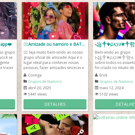
sapp❤️
❤️‍🔥Amizade ou namoro e BATE PAPO💬
꧁༒☬𝓖𝓐𝓨𝓢☬༒
sso grupo
❤️‍🔥 Seja muito bem-vindo ao nosso
Bem-vindo ao grupo
você se
grupo oficial de amizade! Aqui é o
(꧁༒☬𝓖𝓐𝓨𝓢☬༒꧂). A
 gente
lugar ideal para conhecer novas
sobre todos os assunt
e trazer
pessoas, fazer amizades sinceras e
foi criado no intuito de
trocar boas...
amizades , distrair, se...
Coringa
Erick
Grupos de Namoro
Grupos de Namoro
abril 20, 2025
maio 12, 2024
5441 views
5102 views
DETALHES
DETALHE