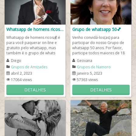
Whatsapp de homens ricos💰
Grupo de whatsapp 50💕
Whatsapp de homens ricos💰 é
Venho convidá-los(as) para
para você paquerar on-line e
participar do nosso Grupo de
gratuito pelo whatsapp, mas
whatsapp 50 anos. Por favor,
também é o grupo de whats
participe todos maiores de 18
para fazer novos amigos com
anos solteiros que querem um
Diego
Geovana
homens ricos....
namoro na...
Grupos de Amizades
Grupos de Namoro
abril 2, 2023
janeiro 5, 2023
17064 views
57363 views
DETALHES
DETALHES