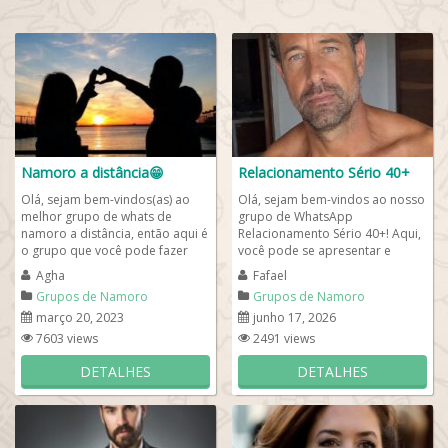
Namoro a distância😁
Relacionamento Sério 40+
Olá, sejam bem-vindos(as) ao
Olá, sejam bem-vindos ao nosso
melhor grupo de whats de
grupo de WhatsApp
namoro a distância, então aqui é
Relacionamento Sério 40+! Aqui,
o grupo que você pode fazer
você pode se apresentar e
amizades online e pode também
conhecer pessoas maduras,
Agha
Fafael
encontrar...
solteiras e...
Grupos de Namoro
Grupos de Namoro
março 20, 2023
junho 17, 2026
7603 views
2491 views
DETALHES
DETALHES