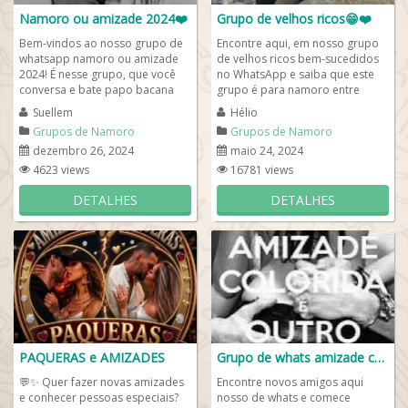
Namoro ou amizade 2024❤️
Grupo de velhos ricos😁❤️
Bem-vindos ao nosso grupo de
Encontre aqui, em nosso grupo
whatsapp namoro ou amizade
de velhos ricos bem-sucedidos
2024! É nesse grupo, que você
no WhatsApp e saiba que este
conversa e bate papo bacana
grupo é para namoro entre
com muita gente e faz novas
homens ricos que querem
Suellem
Hélio
amizades e...
bancar whatsapp....
Grupos de Namoro
Grupos de Namoro
dezembro 26, 2024
maio 24, 2024
4623 views
16781 views
DETALHES
DETALHES
PAQUERAS e AMIZADES
Grupo de whats amizade colorida
💬✨ Quer fazer novas amizades
Encontre novos amigos aqui
e conhecer pessoas especiais?
nosso de whats e comece