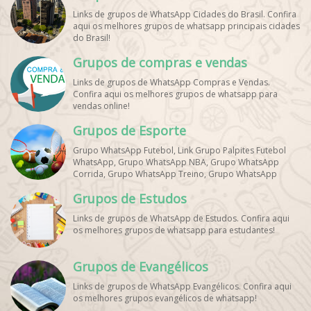
Links de grupos de WhatsApp Cidades do Brasil. Confira
aqui os melhores grupos de whatsapp principais cidades
do Brasil!
Grupos de compras e vendas
Links de grupos de WhatsApp Compras e Vendas.
Confira aqui os melhores grupos de whatsapp para
vendas online!
Grupos de Esporte
Grupo WhatsApp Futebol, Link Grupo Palpites Futebol
WhatsApp, Grupo WhatsApp NBA, Grupo WhatsApp
Corrida, Grupo WhatsApp Treino, Grupo WhatsApp
Notícias Esportes, Grupo de Debates Esportivos
Grupos de Estudos
WhatsApp, Grupo de Torcedores [Nome do Time]
WhatsApp, Link de Grupos de Esporte Grátis, Grupo
Links de grupos de WhatsApp de Estudos. Confira aqui
WhatsApp Dicas de Treino, Grupo WhatsApp Futebol Ao
os melhores grupos de whatsapp para estudantes!
Vivo. Grupo WhatsApp Esporte, Grupos de Esporte
WhatsApp, WhatsApp Esportes, Comunidade Esportiva
WhatsApp, Link Grupo WhatsApp Esporte. Link Grupo
Grupos de Evangélicos
WhatsApp Esporte, Grupo WhatsApp Futebol, Link Grupo
Palpites Futebol WhatsApp, Grupo WhatsApp NBA,
Links de grupos de WhatsApp Evangélicos. Confira aqui
os melhores grupos evangélicos de whatsapp!