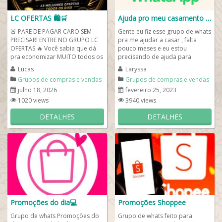
LC OFERTAS 🛍🛒
Ajuda pro meu casamento 👰
🚨 PARE DE PAGAR CARO SEM
Gente eu fiz esse grupo de whats
PRECISAR! ENTRE NO GRUPO LC
pra me ajudar a casar , falta
OFERTAS 🔥 Você sabia que dá
pouco meses e eu estou
pra economizar MUITO todos os
precisando de ajuda para
dias sem esforço? 😱 No Grupo
realizar meu sonho por favor me
Lucas
Laryssa
LC...
ajudem a realizar...
Grupos de compras e vendas
Grupos de compras e vendas
julho 18, 2026
fevereiro 25, 2023
1020 views
3940 views
DETALHES
DETALHES
Promoções do dia💻
Promoções Shoppee
Grupo de whats Promoções do
Grupo de whats feito para