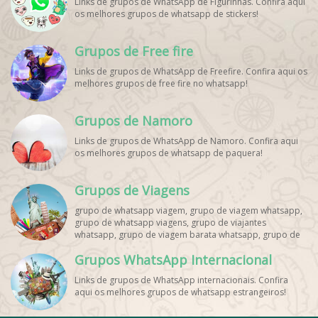
Links de grupos de WhatsApp de Figurinhas. Confira aqui
os melhores grupos de whatsapp de stickers!
Grupos de Free fire
Links de grupos de WhatsApp de Freefire. Confira aqui os
melhores grupos de free fire no whatsapp!
Grupos de Namoro
Links de grupos de WhatsApp de Namoro. Confira aqui
os melhores grupos de whatsapp de paquera!
Grupos de Viagens
grupo de whatsapp viagem, grupo de viagem whatsapp,
grupo de whatsapp viagens, grupo de viajantes
whatsapp, grupo de viagem barata whatsapp, grupo de
mochileiros whatsapp, grupo de turismo whatsapp,
Grupos WhatsApp Internacional
grupo de excursão whatsapp, grupo de viagem em
grupo whatsapp, grupo de viagens nacionais whatsapp,
Links de grupos de WhatsApp internacionais. Confira
grupo de viagens internacionais whatsapp, grupo de
aqui os melhores grupos de whatsapp estrangeiros!
viagem brasil whatsapp, grupo de viagem europa
whatsapp, grupo de viagem praia whatsapp, grupo de