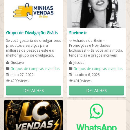
Grupo de Divulgação Grátis
Shein💋✨
Se você gostaria de divulgar seus
✨ Achados da Shein –
produtos e serviços para
Promoções e Novidades
milhares de pessoas este é o
Exclusivas! ✨ Se você ama moda,
melhor grupo de divulgação,
tendências e preços incríveis,
compras e vendas online e de
esse é o lugar certo! 💃 Aqui
Gustavo
Jéssica
graça! No...
você...
Grupos de compras e vendas
Grupos de compras e vendas
maio 27, 2022
outubro 6, 2025
4299 views
4010 views
DETALHES
DETALHES