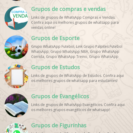
Grupos de compras e vendas
Links de grupos de WhatsApp Compras e Vendas.
Confira aqui os melhores grupos de whatsapp para
vendas online!
Grupos de Esporte
Grupo WhatsApp Futebol, Link Grupo Palpites Futebol
WhatsApp, Grupo WhatsApp NBA, Grupo WhatsApp
Corrida, Grupo WhatsApp Treino, Grupo WhatsApp
Notícias Esportes, Grupo de Debates Esportivos
Grupos de Estudos
WhatsApp, Grupo de Torcedores [Nome do Time]
WhatsApp, Link de Grupos de Esporte Grátis, Grupo
Links de grupos de WhatsApp de Estudos. Confira aqui
WhatsApp Dicas de Treino, Grupo WhatsApp Futebol Ao
os melhores grupos de whatsapp para estudantes!
Vivo. Grupo WhatsApp Esporte, Grupos de Esporte
WhatsApp, WhatsApp Esportes, Comunidade Esportiva
WhatsApp, Link Grupo WhatsApp Esporte. Link Grupo
Grupos de Evangélicos
WhatsApp Esporte, Grupo WhatsApp Futebol, Link Grupo
Palpites Futebol WhatsApp, Grupo WhatsApp NBA,
Links de grupos de WhatsApp Evangélicos. Confira aqui
os melhores grupos evangélicos de whatsapp!
Grupos de Figurinhas