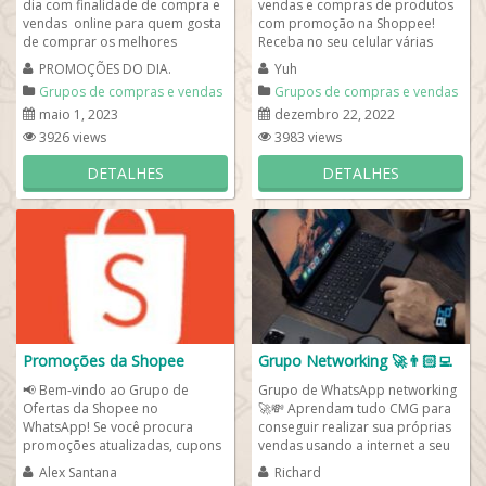
dia com finalidade de compra e
vendas e compras de produtos
vendas online para quem gosta
com promoção na Shoppee!
de comprar os melhores
Receba no seu celular várias
produtos com as melhores
dicas sobre descontos usando
PROMOÇÕES DO DIA.
Yuh
promoções no...
cupons da shopee....
Grupos de compras e vendas
Grupos de compras e vendas
maio 1, 2023
dezembro 22, 2022
3926 views
3983 views
DETALHES
DETALHES
Promoções da Shopee
Grupo Networking 🚀👨🏻‍💻
📢 Bem-vindo ao Grupo de
Grupo de WhatsApp networking
Ofertas da Shopee no
🚀💸 Aprendam tudo CMG para
WhatsApp! Se você procura
conseguir realizar sua próprias
promoções atualizadas, cupons
vendas usando a internet a seu
de desconto e ofertas exclusivas
favor, troquem conhecimentos,...
Alex Santana
Richard
da Shopee,...