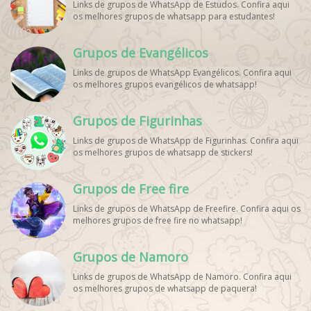
Links de grupos de WhatsApp de Estudos. Confira aqui
WhatsApp Dicas de Treino, Grupo WhatsApp Futebol Ao
os melhores grupos de whatsapp para estudantes!
Vivo. Grupo WhatsApp Esporte, Grupos de Esporte
WhatsApp, WhatsApp Esportes, Comunidade Esportiva
WhatsApp, Link Grupo WhatsApp Esporte. Link Grupo
Grupos de Evangélicos
WhatsApp Esporte, Grupo WhatsApp Futebol, Link Grupo
Palpites Futebol WhatsApp, Grupo WhatsApp NBA,
Links de grupos de WhatsApp Evangélicos. Confira aqui
os melhores grupos evangélicos de whatsapp!
Grupos de Figurinhas
Links de grupos de WhatsApp de Figurinhas. Confira aqui
os melhores grupos de whatsapp de stickers!
Grupos de Free fire
Links de grupos de WhatsApp de Freefire. Confira aqui os
melhores grupos de free fire no whatsapp!
Grupos de Namoro
Links de grupos de WhatsApp de Namoro. Confira aqui
os melhores grupos de whatsapp de paquera!