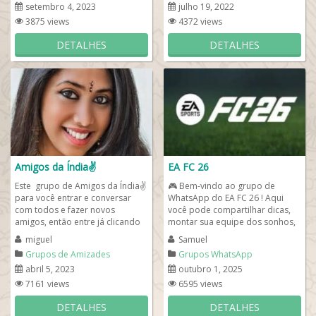
Internacional
Internacional
setembro 4, 2023
julho 19, 2022
3875 views
4372 views
DETALHES
DETALHES
Amigos da Índia✌️
EA FC 26
Este grupo de Amigos da Índia✌️
🎮 Bem-vindo ao grupo de
para você entrar e conversar
WhatsApp do EA FC 26 ! Aqui
com todos e fazer novos
você pode compartilhar dicas,
amigos, então entre já clicando
montar sua equipe dos sonhos,
no link de whats logo abaixo da...
conversar sobre Ultimate Team,
miguel
Samuel
Modo...
Grupos de Amizades
Grupos WhatsApp
Internacional
abril 5, 2023
outubro 1, 2025
7161 views
6595 views
DETALHES
DETALHES