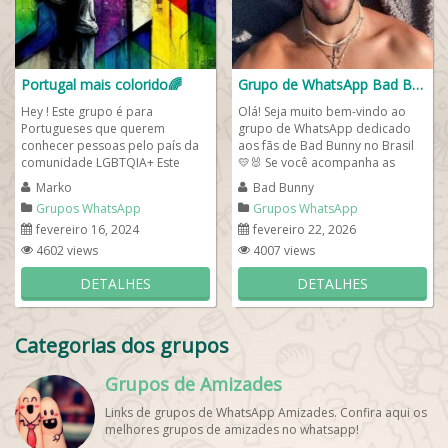
Portugal mais colorido🌈
Grupo de WhatsApp Bad Bunny
Hey ! Este grupo é para
Olá! Seja muito bem-vindo ao
Portugueses que querem
grupo de WhatsApp dedicado
conhecer pessoas pelo país da
aos fãs de Bad Bunny no Brasil
comunidade LGBTQIA+ Este
💛🐰 Se você acompanha as
grupo é destinado para fazer
músicas, álbuns e novidades...
Marko
Bad Bunny
amizades, romance ou só...
Grupos WhatsApp
Grupos WhatsApp
Internacional
Internacional
fevereiro 16, 2024
fevereiro 22, 2026
4602 views
4007 views
DETALHES
DETALHES
Categorias dos grupos
Grupos de Amizades
Links de grupos de WhatsApp Amizades. Confira aqui os
melhores grupos de amizades no whatsapp!