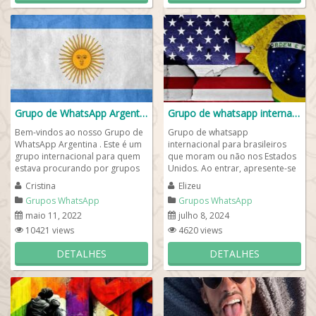
Grupo de WhatsApp Argentina
Grupo de whatsapp internacional😁
Bem-vindos ao nosso Grupo de
Grupo de whatsapp
WhatsApp Argentina . Este é um
internacional para brasileiros
grupo internacional para quem
que moram ou não nos Estados
estava procurando por grupos
Unidos. Ao entrar, apresente-se
de whatsapp internacional para
e seja muito bem-vindo(a) e
Cristina
Elizeu
conhecer...
quaisquer dúvidas...
Grupos WhatsApp
Grupos WhatsApp
Internacional
Internacional
maio 11, 2022
julho 8, 2024
10421 views
4620 views
DETALHES
DETALHES