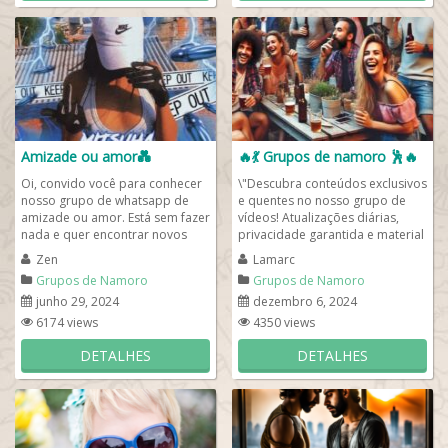
Amizade ou amor💑
🔥💃 Grupos de namoro 🕺🔥
Oi, convido você para conhecer
\"Descubra conteúdos exclusivos
nosso grupo de whatsapp de
e quentes no nosso grupo de
amizade ou amor. Está sem fazer
vídeos! Atualizações diárias,
nada e quer encontrar novos
privacidade garantida e material
amigos e conversar 24 horas? Se
de alta qualidade. Entre e...
Zen
Lamarc
sim,...
Grupos de Namoro
Grupos de Namoro
junho 29, 2024
dezembro 6, 2024
6174 views
4350 views
DETALHES
DETALHES