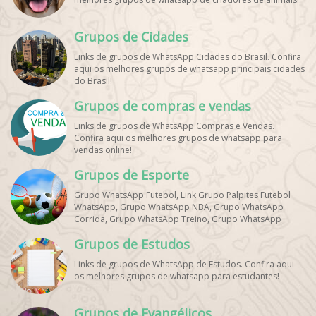
Grupos de Cidades
Links de grupos de WhatsApp Cidades do Brasil. Confira
aqui os melhores grupos de whatsapp principais cidades
do Brasil!
Grupos de compras e vendas
Links de grupos de WhatsApp Compras e Vendas.
Confira aqui os melhores grupos de whatsapp para
vendas online!
Grupos de Esporte
Grupo WhatsApp Futebol, Link Grupo Palpites Futebol
WhatsApp, Grupo WhatsApp NBA, Grupo WhatsApp
Corrida, Grupo WhatsApp Treino, Grupo WhatsApp
Notícias Esportes, Grupo de Debates Esportivos
Grupos de Estudos
WhatsApp, Grupo de Torcedores [Nome do Time]
WhatsApp, Link de Grupos de Esporte Grátis, Grupo
Links de grupos de WhatsApp de Estudos. Confira aqui
WhatsApp Dicas de Treino, Grupo WhatsApp Futebol Ao
os melhores grupos de whatsapp para estudantes!
Vivo. Grupo WhatsApp Esporte, Grupos de Esporte
WhatsApp, WhatsApp Esportes, Comunidade Esportiva
WhatsApp, Link Grupo WhatsApp Esporte. Link Grupo
Grupos de Evangélicos
WhatsApp Esporte, Grupo WhatsApp Futebol, Link Grupo