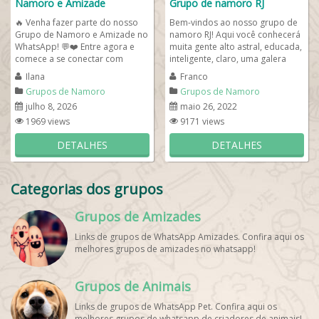
Namoro e Amizade
Grupo de namoro RJ
🔥 Venha fazer parte do nosso
Bem-vindos ao nosso grupo de
Grupo de Namoro e Amizade no
namoro RJ! Aqui você conhecerá
WhatsApp! 💬❤️ Entre agora e
muita gente alto astral, educada,
comece a se conectar com
inteligente, claro, uma galera
pessoas reais de todo o Brasil!...
bonita e cheia de bom humor....
Ilana
Franco
Grupos de Namoro
Grupos de Namoro
julho 8, 2026
maio 26, 2022
1969 views
9171 views
DETALHES
DETALHES
Categorias dos grupos
Grupos de Amizades
Links de grupos de WhatsApp Amizades. Confira aqui os
melhores grupos de amizades no whatsapp!
Grupos de Animais
Links de grupos de WhatsApp Pet. Confira aqui os
melhores grupos de whatsapp de criadores de animais!