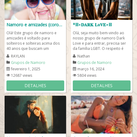
Namoro e amizades (coroas)
*⛓️⋆𝐃𝐀𝐑𝐊 𝐋⍟𝐕𝐄⋆⛓️
Olá! Este grupo de namoro e
Olá, seja muito bem-vindo ao
amizades é voltado para
nosso grupo de namoro Dark
solteiros e solteiras acima dos
Love e para entrar, precisa ser
40 anos que buscam um
da família LGBT. O respeito é
relacionamento ou boas
fundamental para conhecer
RAYLAN
Nathan
companhias. Entre agora e...
nosso grupo...
Grupos de Namoro
Grupos de Namoro
fevereiro 1, 2025
março 16, 2024
12687 views
5804 views
DETALHES
DETALHES