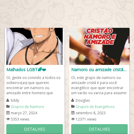
Malhados LGBT🌈❤️
Namoro ou amizade cristã❤️📖
Oi, gente os convido a todos os
Oi, este grupo de namoro ou
solteiros(as) que querem
amizade cristã é para você
encontrar um namoro ou
evangélico que quer encontrar
amizade entre homens que
um varão ou varoa para assumir
fazem academias e são
um namoro cristão. Fale a
Eddy
Douglas
malhados LGBT. Então, o...
vontade e...
Grupos de Namoro
Grupos de Evangélicos
março 27, 2024
setembro 8, 2023
5353 views
12371 views
DETALHES
DETALHES