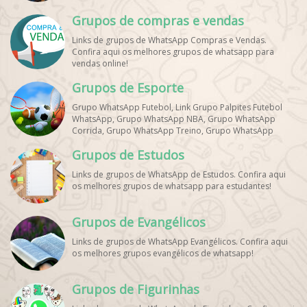
Grupos de compras e vendas
Links de grupos de WhatsApp Compras e Vendas.
Confira aqui os melhores grupos de whatsapp para
vendas online!
Grupos de Esporte
Grupo WhatsApp Futebol, Link Grupo Palpites Futebol
WhatsApp, Grupo WhatsApp NBA, Grupo WhatsApp
Corrida, Grupo WhatsApp Treino, Grupo WhatsApp
Notícias Esportes, Grupo de Debates Esportivos
Grupos de Estudos
WhatsApp, Grupo de Torcedores [Nome do Time]
WhatsApp, Link de Grupos de Esporte Grátis, Grupo
Links de grupos de WhatsApp de Estudos. Confira aqui
WhatsApp Dicas de Treino, Grupo WhatsApp Futebol Ao
os melhores grupos de whatsapp para estudantes!
Vivo. Grupo WhatsApp Esporte, Grupos de Esporte
WhatsApp, WhatsApp Esportes, Comunidade Esportiva
WhatsApp, Link Grupo WhatsApp Esporte. Link Grupo
Grupos de Evangélicos
WhatsApp Esporte, Grupo WhatsApp Futebol, Link Grupo
Palpites Futebol WhatsApp, Grupo WhatsApp NBA,
Links de grupos de WhatsApp Evangélicos. Confira aqui
os melhores grupos evangélicos de whatsapp!
Grupos de Figurinhas