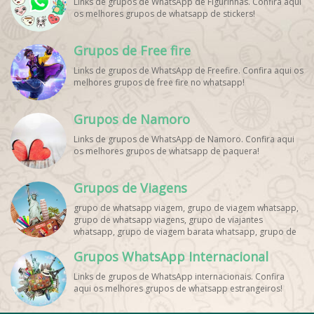
Links de grupos de WhatsApp de Figurinhas. Confira aqui
os melhores grupos de whatsapp de stickers!
Grupos de Free fire
Links de grupos de WhatsApp de Freefire. Confira aqui os
melhores grupos de free fire no whatsapp!
Grupos de Namoro
Links de grupos de WhatsApp de Namoro. Confira aqui
os melhores grupos de whatsapp de paquera!
Grupos de Viagens
grupo de whatsapp viagem, grupo de viagem whatsapp,
grupo de whatsapp viagens, grupo de viajantes
whatsapp, grupo de viagem barata whatsapp, grupo de
mochileiros whatsapp, grupo de turismo whatsapp,
Grupos WhatsApp Internacional
grupo de excursão whatsapp, grupo de viagem em
grupo whatsapp, grupo de viagens nacionais whatsapp,
Links de grupos de WhatsApp internacionais. Confira
grupo de viagens internacionais whatsapp, grupo de
aqui os melhores grupos de whatsapp estrangeiros!
viagem brasil whatsapp, grupo de viagem europa
whatsapp, grupo de viagem praia whatsapp, grupo de