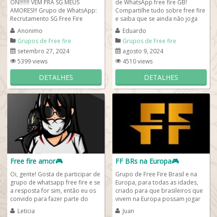
ON!!!!!!! VEM PRA SG MEUS
de WhatsApp free fire GB!
AMORES!!! Grupo de WhatsApp:
Compartilhe tudo sobre free fire
Recrutamento SG Free Fire
e saiba que se ainda não joga
Descrição: 🔥 Bem-vindos ao
game estilo Free Fire pc ou
Anonimo
Eduardo
grupo...
mobile e...
Grupos de Free fire
Grupos de Free fire
setembro 27, 2024
agosto 9, 2024
5399 views
4510 views
DETALHES
DETALHES
Free fire amor🎮
FF BRs na Europa🎮
Oi, gente! Gosta de participar de
Grupo de Free Fire Brasil e na
grupo de whatsapp free fire e se
Europa, para todas as idades,
a resposta for sim, então eu os
criado para que brasileiros que
convido para fazer parte do
vivem na Europa possam jogar
melhor grupo Free fire amor....
free fire brasileiros! Aqui, você...
Leticia
Juan