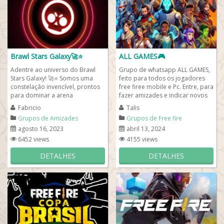
Brawl Stars Galaxy🚀⭐
ALL GAMES🎮
Adentre ao universo do Brawl
Grupo de whatsapp ALL GAMES,
Stars Galaxy! 🚀⭐ Somos uma
feito para todos os jogadores
constelação invencível, prontos
free firee mobile e Pc. Entre, para
para dominar a arena
fazer amizades e indicar novos
intergaláctica. Junte-se a nós
jogos que goste, caso tenha...
Fabricio
Talis
para...
Grupos de Amizades
Grupos de Free fire
agosto 16, 2023
abril 13, 2024
6452 views
4155 views
DETALHES
DETALHES