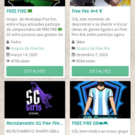
FREE FIRE
Free Fire 4×4 🏅
Grupo de whatsapp free fire,
Olá, este momento de
entre e faça amizades participe
descontrair e se divertir e trocar
de campeonatos de FREE FIRE
.
ideias de games ligados ao Free
Só entre pessoas que gostam do
Fire 4x4, então participe agora
game Free Fire no...
mesmo do nosso grupo de
Pedro
Sliker
whatsapp free...
Grupos de Free fire
Grupos de Free fire
março 14, 2025
dezembro 7, 2024
4158 views
6584 views
DETALHES
DETALHES
Recrutamento SG Free Fire💜
FREE FIRE GB❤️🎮
RECRUTAMENTO SHARPS GIRLS
Olá, bem-vindos ao nosso grupo