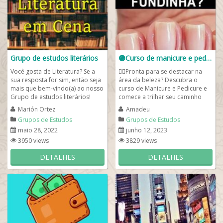
Grupo de estudos literários
🟣Curso de manicure e pedicure 💅
Você gosta de Literatura? Se a
👉🏻Pronta para se destacar na
sua resposta for sim, então seja
área da beleza? Descubra o
mais que bem-vindo(a) ao nosso
curso de Manicure e Pedicure e
Grupo de estudos literários!
comece a trilhar seu caminho
Aqui nós debatemos os...
para o sucesso! Clique agora e
Marión Ortez
Amadeu
dê o...
Grupos de Estudos
Grupos de Estudos
maio 28, 2022
junho 12, 2023
3950 views
3829 views
DETALHES
DETALHES