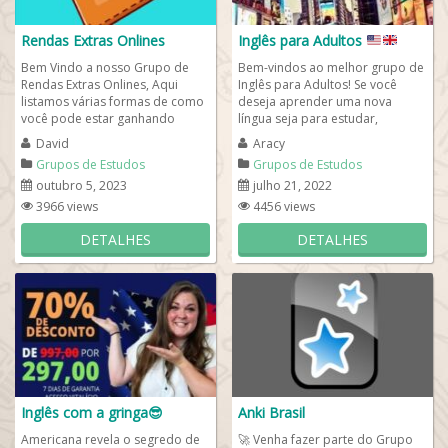
Rendas Extras Onlines
Inglês para Adultos
Bem Vindo a nosso Grupo de
Bem-vindos ao melhor grupo de
Rendas Extras Onlines, Aqui
Inglês para Adultos! Se você
listamos várias formas de como
deseja aprender uma nova
você pode estar ganhando
língua seja para estudar,
dinheiro na internet pelo seu
trabalhar ou até mesmo deseja
David
Aracy
Celular ou...
viajar, saiba...
Grupos de Estudos
Grupos de Estudos
outubro 5, 2023
julho 21, 2022
3966 views
4456 views
DETALHES
DETALHES
Inglês com a gringa😎
Anki Brasil
Americana revela o segredo de
🚀 Venha fazer parte do Grupo