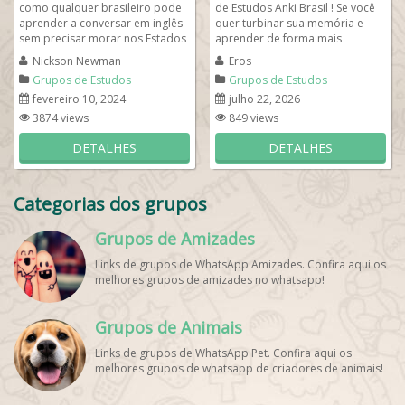
como qualquer brasileiro pode
de Estudos Anki Brasil ! Se você
aprender a conversar em inglês
quer turbinar sua memória e
sem precisar morar nos Estados
aprender de forma mais
Unido! Para saber mais... se...
eficiente, esse grupo é para
Nickson Newman
Eros
você!...
Grupos de Estudos
Grupos de Estudos
fevereiro 10, 2024
julho 22, 2026
3874 views
849 views
DETALHES
DETALHES
Categorias dos grupos
Grupos de Amizades
Links de grupos de WhatsApp Amizades. Confira aqui os
melhores grupos de amizades no whatsapp!
Grupos de Animais
Links de grupos de WhatsApp Pet. Confira aqui os
melhores grupos de whatsapp de criadores de animais!