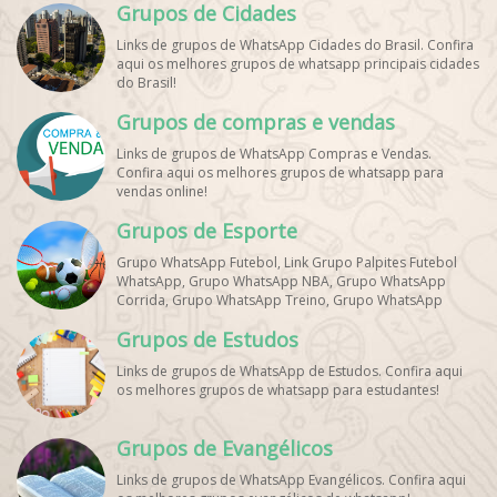
Grupos de Cidades
Links de grupos de WhatsApp Cidades do Brasil. Confira
aqui os melhores grupos de whatsapp principais cidades
do Brasil!
Grupos de compras e vendas
Links de grupos de WhatsApp Compras e Vendas.
Confira aqui os melhores grupos de whatsapp para
vendas online!
Grupos de Esporte
Grupo WhatsApp Futebol, Link Grupo Palpites Futebol
WhatsApp, Grupo WhatsApp NBA, Grupo WhatsApp
Corrida, Grupo WhatsApp Treino, Grupo WhatsApp
Notícias Esportes, Grupo de Debates Esportivos
Grupos de Estudos
WhatsApp, Grupo de Torcedores [Nome do Time]
WhatsApp, Link de Grupos de Esporte Grátis, Grupo
Links de grupos de WhatsApp de Estudos. Confira aqui
WhatsApp Dicas de Treino, Grupo WhatsApp Futebol Ao
os melhores grupos de whatsapp para estudantes!
Vivo. Grupo WhatsApp Esporte, Grupos de Esporte
WhatsApp, WhatsApp Esportes, Comunidade Esportiva
WhatsApp, Link Grupo WhatsApp Esporte. Link Grupo
Grupos de Evangélicos
WhatsApp Esporte, Grupo WhatsApp Futebol, Link Grupo
Palpites Futebol WhatsApp, Grupo WhatsApp NBA,
Links de grupos de WhatsApp Evangélicos. Confira aqui