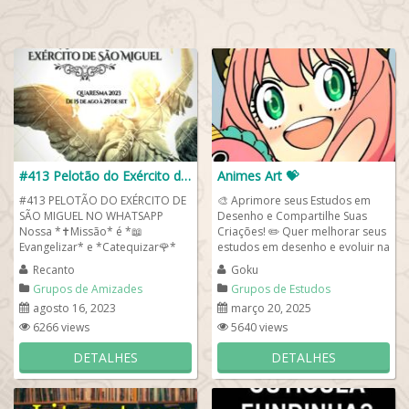
#413 Pelotão do Exército de São Miguel
Animes Art 💝
#413 PELOTÃO DO EXÉRCITO DE
🎨 Aprimore seus Estudos em
SÃO MIGUEL NO WHATSAPP
Desenho e Compartilhe Suas
Nossa *✝️Missão* é *📖
Criações! ✏️ Quer melhorar seus
Evangelizar* e *Catequizar🌹*
estudos em desenho e evoluir na
utilizando todas as ferramentas
arte? Aqui, você...
Recanto
Goku
e...
Grupos de Amizades
Grupos de Estudos
agosto 16, 2023
março 20, 2025
6266 views
5640 views
DETALHES
DETALHES