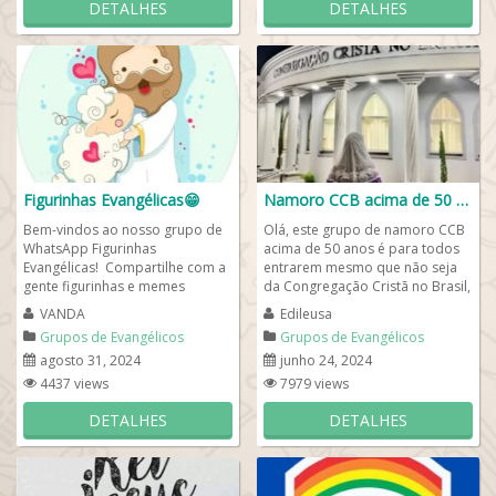
DETALHES
DETALHES
Figurinhas Evangélicas😁
Namoro CCB acima de 50 anos😍
Bem-vindos ao nosso grupo de
Olá, este grupo de namoro CCB
WhatsApp Figurinhas
acima de 50 anos é para todos
Evangélicas! Compartilhe com a
entrarem mesmo que não seja
gente figurinhas e memes
da Congregação Cristã no Brasil,
evangélicas e vamos nos se
mas para entrar precisa ser...
VANDA
Edileusa
divertir e dar honra e...
Grupos de Evangélicos
Grupos de Evangélicos
agosto 31, 2024
junho 24, 2024
4437 views
7979 views
DETALHES
DETALHES