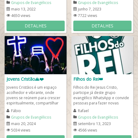
Grupos de Evangélicos
Grupos de Evangélicos
maio 13, 2022
junho 7, 2023
4650 views
7722 views
DETALHES
DETALHES
Jovens Cristão🙏❤️
Filhos do Rei👑
Jovens Cristãos é um espaço
Filhos do Rei Jesus Cristo,
acolhedor e vibrante, onde
participe já deste grupo
jovens se reúnem para crescer
evangélico WhatsApp e convide
espiritualmente, compartilhar
pessoas para fazer novas
suas jornadas de fé e inspirar
amizades evangélicas e também
Fábio
Rafael
uns aos...
conhecer um pouco...
Grupos de Evangélicos
Grupos de Evangélicos
maio 20, 2024
setembro 13, 2023
5034 views
4566 views