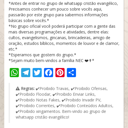
*Antes de entrar no grupo de whatsapp cristão evangélico,
Precisamos conhecer um pouco sobre vocês aqui,
passarão por este grupo para sabermos informações
básicas sobre vocês.*
*No grupo oficial você poderá participar com a gente das
mais diversas programações e atividades, dentre elas:
cultos, evangelismos, gincanas, brincadeiras, amigo de
oração, estudos bíblicos, momentos de louvor e de clamor,
etc.*
*Esperamos que gostem do grupo.*
*Sejam muito bem-vindos a família NEC ❤️✝️*
WhatsApp
Telegram
Twitter
Facebook
Pinterest
Share
Regras:
✔️Proibido Travas, ✔️Proibido Ofensas,
✔️Proibido Floodar, ✔️Proibido Enviar Links,
✔️Proibido Notas Fakes, ✔️Proibido Invadir PV,
✔️Proibido Correntes, ✔️Proibido Conteúdos Adultos,
✔️Proibido xingamentos. Bem-vindo ao grupo de
whatsapp cristão evangélico!