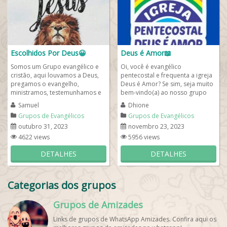
Escolhidos Por Deus😀
Deus é Amor📖
Somos um Grupo evangélico e
Oi, você é evangélico
cristão, aqui louvamos a Deus,
pentecostal e frequenta a igreja
pregamos o evangelho,
Deus é Amor? Se sim, seja muito
ministramos, testemunhamos e
bem-vindo(a) ao nosso grupo
divulgamos a palavra de Deus!
evangélico voltado a salvação de
Samuel
Dhione
Temos irmãos de...
almas...
Grupos de Evangélicos
Grupos de Evangélicos
outubro 31, 2023
novembro 23, 2023
4622 views
5956 views
DETALHES
DETALHES
Categorias dos grupos
Grupos de Amizades
Links de grupos de WhatsApp Amizades. Confira aqui os