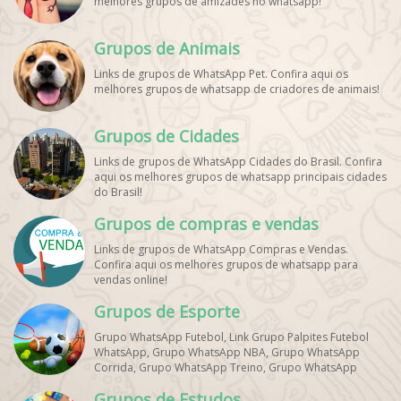
melhores grupos de amizades no whatsapp!
Grupos de Animais
Links de grupos de WhatsApp Pet. Confira aqui os
melhores grupos de whatsapp de criadores de animais!
Grupos de Cidades
Links de grupos de WhatsApp Cidades do Brasil. Confira
aqui os melhores grupos de whatsapp principais cidades
do Brasil!
Grupos de compras e vendas
Links de grupos de WhatsApp Compras e Vendas.
Confira aqui os melhores grupos de whatsapp para
vendas online!
Grupos de Esporte
Grupo WhatsApp Futebol, Link Grupo Palpites Futebol
WhatsApp, Grupo WhatsApp NBA, Grupo WhatsApp
Corrida, Grupo WhatsApp Treino, Grupo WhatsApp
Notícias Esportes, Grupo de Debates Esportivos
Grupos de Estudos
WhatsApp, Grupo de Torcedores [Nome do Time]