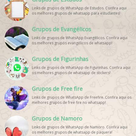
WhatsApp, Link de Grupos de Esporte Grátis, Grupo
Links de grupos de WhatsApp de Estudos. Confira aqui
WhatsApp Dicas de Treino, Grupo WhatsApp Futebol Ao
os melhores grupos de whatsapp para estudantes!
Vivo. Grupo WhatsApp Esporte, Grupos de Esporte
WhatsApp, WhatsApp Esportes, Comunidade Esportiva
WhatsApp, Link Grupo WhatsApp Esporte. Link Grupo
Grupos de Evangélicos
WhatsApp Esporte, Grupo WhatsApp Futebol, Link Grupo
Palpites Futebol WhatsApp, Grupo WhatsApp NBA,
Links de grupos de WhatsApp Evangélicos. Confira aqui
os melhores grupos evangélicos de whatsapp!
Grupos de Figurinhas
Links de grupos de WhatsApp de Figurinhas. Confira aqui
os melhores grupos de whatsapp de stickers!
Grupos de Free fire
Links de grupos de WhatsApp de Freefire. Confira aqui os
melhores grupos de free fire no whatsapp!
Grupos de Namoro
Links de grupos de WhatsApp de Namoro. Confira aqui
os melhores grupos de whatsapp de paquera!