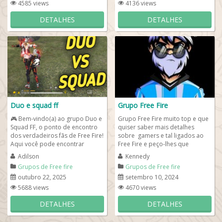
4585 views
4136 views
DETALHES
DETALHES
Duo e squad ff
Grupo Free Fire
🎮 Bem-vindo(a) ao grupo Duo e
Grupo Free Fire muito top e que
Squad FF, o ponto de encontro
quiser saber mais detalhes
dos verdadeiros fãs de Free Fire!
sobre gamers e tal ligados ao
Aqui você pode encontrar
Free Fire e peço-lhes que
parceiros(as) para jogar em
participe do nosso grupo de
Adilson
Kennedy
dupla,...
whatsapp para...
Grupos de Free fire
Grupos de Free fire
outubro 22, 2025
setembro 10, 2024
5688 views
4670 views
DETALHES
DETALHES