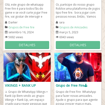
Olá, este grupo de whatsapp
Oi, participe do nosso grupo
Free fire é para todos fãs do
Roblox uma plataforma de jogos
game e se você curte jogar Free
tipo free fire. bora jogar com
fire, vai gostar de interagir e
pessoas novas. Então, Vamos
conhecer pessoas do Brasil e
aumentar o nosso grupo de
Darker
iara
do...
whats...
Grupos de Free fire
Grupos de Amizades
setembro 16, 2024
março 5, 2023
5692 views
6943 views
DETALHES
DETALHES
VIKINGS + RANK UP
Grupo de Free Fire🕹
⚔️ Grupo de WhatsApp Vikings +
Grupo de Free Fire WhatsApp
Rank Up Bem-vindo ao grupo
para fazer novas amizades.
Vikings + Rank Up, um espaço
Ajude o grupo para que agente
criado para reunir pessoas que
possa crescer mais e mais,