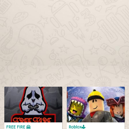
FREE FIRE 🤗
Roblox🕹️