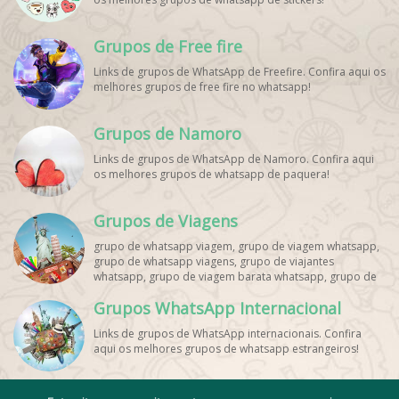
Grupos de Free fire
Links de grupos de WhatsApp de Freefire. Confira aqui os
melhores grupos de free fire no whatsapp!
Grupos de Namoro
Links de grupos de WhatsApp de Namoro. Confira aqui
os melhores grupos de whatsapp de paquera!
Grupos de Viagens
grupo de whatsapp viagem, grupo de viagem whatsapp,
grupo de whatsapp viagens, grupo de viajantes
whatsapp, grupo de viagem barata whatsapp, grupo de
mochileiros whatsapp, grupo de turismo whatsapp,
Grupos WhatsApp Internacional
grupo de excursão whatsapp, grupo de viagem em
grupo whatsapp, grupo de viagens nacionais whatsapp,
Links de grupos de WhatsApp internacionais. Confira
grupo de viagens internacionais whatsapp, grupo de
aqui os melhores grupos de whatsapp estrangeiros!
viagem brasil whatsapp, grupo de viagem europa
whatsapp, grupo de viagem praia whatsapp, grupo de
viagem promoção whatsapp, grupo de viagem
econômica whatsapp, grupo de viagem casal whatsapp,