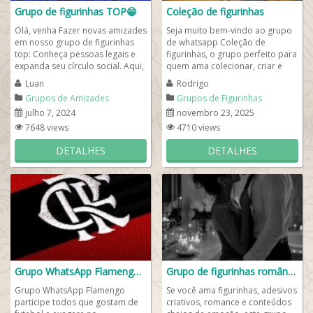
Grupo de figurinhas TOP😁
Coleção de figurinhas
Olá, venha Fazer novas amizades
Seja muito bem-vindo ao grupo
em nosso grupo de figurinhas
de whatsapp Coleção de
top: Conheça pessoas legais e
figurinhas, o grupo perfeito para
expanda seu círculo social. Aqui,
quem ama colecionar, criar e
você pode conversar sobre...
compartilhar figurinhas no
Luan
Rodrigo
WhatsApp! Aqui...
Grupos de Amizades
Grupos de Figurinhas
julho 7, 2024
novembro 23, 2025
7648 views
4710 views
DETALHES
DETALHES
Grupo WhatsApp Flamengo⚽
Grupo de figurinhas românticas
Grupo WhatsApp Flamengo
Se você ama figurinhas, adesivos
participe todos que gostam de
criativos, romance e conteúdos