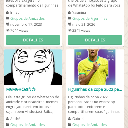
futebol e exagere no
cheios de emoção, este grupo
compartilhamento de figurinhas
de WhatsApp foi feito para você!
whatsapp do mengão⚽. Ao
💖 Aqui você encontra uma...
Irineu
Yasmina
entrar em nosso de whats,...
Grupos de Amizades
Grupos de Figurinhas
novembro 17, 2023
maio 21, 2026
7644 views
2341 views
DETALHES
DETALHES
Μ€Μ€ŦƗĆØƗŇ🙃
Figurinhas da copa 2022 personalizadas
Olá, este grupo de WhatsApp de
Figurinhas da copa 2022
amizade e brincadeiras. memes
personalizadas no whatsapp
engraçados entrem todos e
para todos entrarem e
sejam bem-vindos(as)! Saiba,
compartilharem suas figurinhas
que ao entrar precisa se
2022 raras da copa. Todo
André
Gabriel
apresentar e...
brasileiro gosta de colecionar...
Grupos de Amizades
Grupos de Amizades