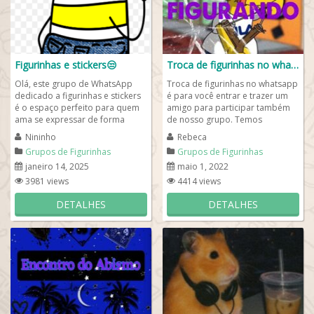
Figurinhas e stickers😒
Troca de figurinhas no whatsapp
Olá, este grupo de WhatsApp
Troca de figurinhas no whatsapp
dedicado a figurinhas e stickers
é para você entrar e trazer um
é o espaço perfeito para quem
amigo para participar também
ama se expressar de forma
de nosso grupo. Temos
criativa e divertida. Aqui,...
figurinhas novas todos os dias
Nininho
Rebeca
venha...
Grupos de Figurinhas
Grupos de Figurinhas
janeiro 14, 2025
maio 1, 2022
3981 views
4414 views
DETALHES
DETALHES