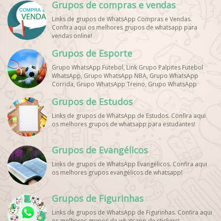
Grupos de compras e vendas
Links de grupos de WhatsApp Compras e Vendas.
Confira aqui os melhores grupos de whatsapp para
vendas online!
Grupos de Esporte
Grupo WhatsApp Futebol, Link Grupo Palpites Futebol
WhatsApp, Grupo WhatsApp NBA, Grupo WhatsApp
Corrida, Grupo WhatsApp Treino, Grupo WhatsApp
Notícias Esportes, Grupo de Debates Esportivos
Grupos de Estudos
WhatsApp, Grupo de Torcedores [Nome do Time]
WhatsApp, Link de Grupos de Esporte Grátis, Grupo
Links de grupos de WhatsApp de Estudos. Confira aqui
WhatsApp Dicas de Treino, Grupo WhatsApp Futebol Ao
os melhores grupos de whatsapp para estudantes!
Vivo. Grupo WhatsApp Esporte, Grupos de Esporte
WhatsApp, WhatsApp Esportes, Comunidade Esportiva
WhatsApp, Link Grupo WhatsApp Esporte. Link Grupo
Grupos de Evangélicos
WhatsApp Esporte, Grupo WhatsApp Futebol, Link Grupo
Palpites Futebol WhatsApp, Grupo WhatsApp NBA,
Links de grupos de WhatsApp Evangélicos. Confira aqui
os melhores grupos evangélicos de whatsapp!
Grupos de Figurinhas
Links de grupos de WhatsApp de Figurinhas. Confira aqui
os melhores grupos de whatsapp de stickers!