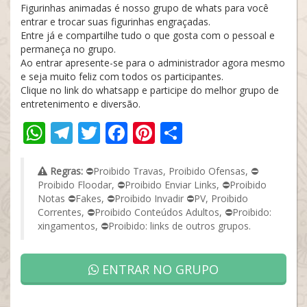
Figurinhas animadas é nosso grupo de whats para você
entrar e trocar suas figurinhas engraçadas.
Entre já e compartilhe tudo o que gosta com o pessoal e
permaneça no grupo.
Ao entrar apresente-se para o administrador agora mesmo
e seja muito feliz com todos os participantes.
Clique no link do whatsapp e participe do melhor grupo de
entretenimento e diversão.
WhatsApp
Telegram
Twitter
Facebook
Pinterest
Share
Regras:
⛔Proibido Travas, Proibido Ofensas, ⛔
Proibido Floodar, ⛔Proibido Enviar Links, ⛔Proibido
Notas ⛔Fakes, ⛔Proibido Invadir ⛔PV, Proibido
Correntes, ⛔Proibido Conteúdos Adultos, ⛔Proibido:
xingamentos, ⛔Proibido: links de outros grupos.
ENTRAR NO GRUPO