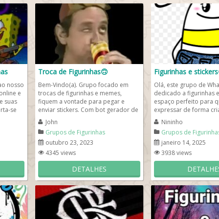
has
Troca de Figurinhas🙃
Figurinhas e stickers
ao nosso
Bem-Vindo(a). Grupo focado em
Olá, este grupo de Wh
online e
trocas de figurinhas e memes,
dedicado a figurinhas e
he suas
fiquem a vontade para pegar e
espaço perfeito para 
rta-se
enviar stickers. Com bot gerador de
expressar de forma cria
figurinhas. Faça aqui novas...
divertida. Aqui,...
John
Nininho
Grupos de Figurinhas
Grupos de Figurinha
outubro 23, 2023
janeiro 14, 2025
4345 views
3938 views
DETALHES
DETALHE