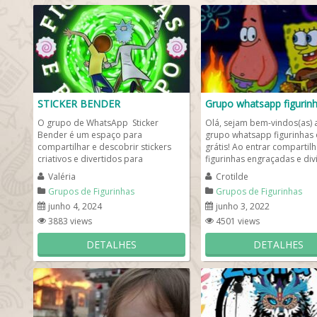
STICKER BENDER
Grupo whatsapp figurin
O grupo de WhatsApp Sticker
Olá, sejam bem-vindos(as) 
Bender é um espaço para
grupo whatsapp figurinhas 
compartilhar e descobrir stickers
grátis! Ao entrar compartil
criativos e divertidos para
figurinhas engraçadas e divi
WhatsApp. No grupo, você
com o pessoal. ...
Valéria
Crotilde
encontrará: ...
Grupos de Figurinhas
Grupos de Figurinhas
junho 4, 2024
junho 3, 2022
3883 views
4501 views
DETALHES
DETALHES