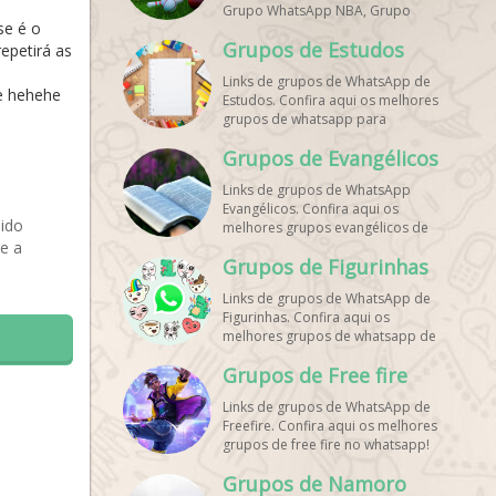
Grupo WhatsApp NBA, Grupo
se é o
WhatsApp Corrida, Grupo
Grupos de Estudos
WhatsApp Treino, Grupo
epetirá as
WhatsApp Notícias Esportes,
Links de grupos de WhatsApp de
Grupo de Debates Esportivos
ve hehehe
Estudos. Confira aqui os melhores
WhatsApp, Grupo de Torcedores
grupos de whatsapp para
[Nome do Time] WhatsApp, Link
estudantes!
de Grupos de Esporte Grátis,
Grupos de Evangélicos
Grupo WhatsApp Dicas de Treino,
Grupo WhatsApp Futebol Ao Vivo.
Links de grupos de WhatsApp
Grupo WhatsApp Esporte, Grupos
Evangélicos. Confira aqui os
de Esporte WhatsApp, WhatsApp
bido
melhores grupos evangélicos de
Esportes, Comunidade Esportiva
e a
whatsapp!
WhatsApp, Link Grupo WhatsApp
Grupos de Figurinhas
Esporte. Link Grupo WhatsApp
Esporte, Grupo WhatsApp Futebol,
Links de grupos de WhatsApp de
Link Grupo Palpites Futebol
Figurinhas. Confira aqui os
WhatsApp, Grupo WhatsApp NBA,
melhores grupos de whatsapp de
stickers!
Grupos de Free fire
Links de grupos de WhatsApp de
Freefire. Confira aqui os melhores
grupos de free fire no whatsapp!
Grupos de Namoro