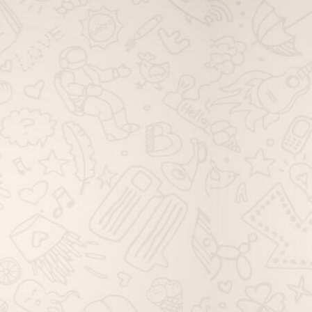
viagem família whatsapp, grupo de
viagem solo whatsapp, grupo de
dicas de viagem whatsapp, grupo
de ofertas de viagem whatsapp,
grupo de pacotes de viagem
whatsapp, grupo de passagem
aérea whatsapp, grupo de hotéis
viagem whatsapp