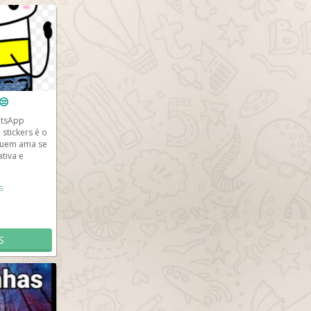
😒
atsApp
 stickers é o
quem ama se
tiva e
s
S