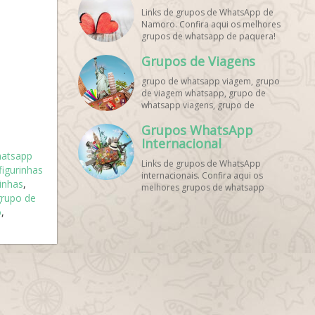
Links de grupos de WhatsApp de
Namoro. Confira aqui os melhores
grupos de whatsapp de paquera!
Grupos de Viagens
grupo de whatsapp viagem, grupo
de viagem whatsapp, grupo de
whatsapp viagens, grupo de
viajantes whatsapp, grupo de
Grupos WhatsApp
viagem barata whatsapp, grupo de
mochileiros whatsapp, grupo de
Internacional
turismo whatsapp, grupo de
hatsapp
Links de grupos de WhatsApp
excursão whatsapp, grupo de
igurinhas
internacionais. Confira aqui os
viagem em grupo whatsapp, grupo
inhas
,
melhores grupos de whatsapp
de viagens nacionais whatsapp,
grupo de
estrangeiros!
grupo de viagens internacionais
o
,
whatsapp, grupo de viagem brasil
whatsapp, grupo de viagem
europa whatsapp, grupo de
viagem praia whatsapp, grupo de
viagem promoção whatsapp,
grupo de viagem econômica
whatsapp, grupo de viagem casal
whatsapp, grupo de viagem
amigos whatsapp, grupo de