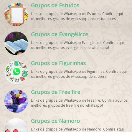
Grupos de Estudos
WhatsApp, Grupo de Torcedores [Nome do Time]
WhatsApp, Link de Grupos de Esporte Grátis, Grupo
Links de grupos de WhatsApp de Estudos. Confira aqui
WhatsApp Dicas de Treino, Grupo WhatsApp Futebol Ao
os melhores grupos de whatsapp para estudantes!
Vivo. Grupo WhatsApp Esporte, Grupos de Esporte
WhatsApp, WhatsApp Esportes, Comunidade Esportiva
WhatsApp, Link Grupo WhatsApp Esporte. Link Grupo
Grupos de Evangélicos
WhatsApp Esporte, Grupo WhatsApp Futebol, Link Grupo
Palpites Futebol WhatsApp, Grupo WhatsApp NBA,
Links de grupos de WhatsApp Evangélicos. Confira aqui
os melhores grupos evangélicos de whatsapp!
Grupos de Figurinhas
Links de grupos de WhatsApp de Figurinhas. Confira aqui
os melhores grupos de whatsapp de stickers!
Grupos de Free fire
Links de grupos de WhatsApp de Freefire. Confira aqui os
melhores grupos de free fire no whatsapp!
Grupos de Namoro
Links de grupos de WhatsApp de Namoro. Confira aqui