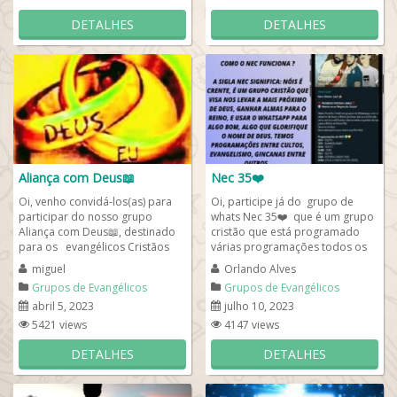
DETALHES
DETALHES
Aliança com Deus📖
Nec 35❤️
Oi, venho convidá-los(as) para
Oi, participe já do grupo de
participar do nosso grupo
whats Nec 35❤️ que é um grupo
Aliança com Deus📖, destinado
cristão que está programado
para os evangélicos Cristãos
várias programações todos os
para todos, para fazer
dias 22h. Por favor, se...
miguel
Orlando Alves
amizade....
Grupos de Evangélicos
Grupos de Evangélicos
abril 5, 2023
julho 10, 2023
5421 views
4147 views
DETALHES
DETALHES