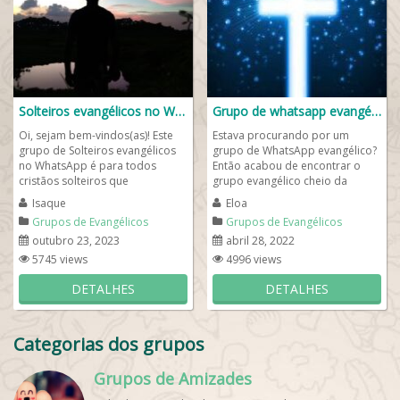
Solteiros evangélicos no WhatsApp
Grupo de whatsapp evangélico
Oi, sejam bem-vindos(as)! Este
Estava procurando por um
grupo de Solteiros evangélicos
grupo de WhatsApp evangélico?
no WhatsApp é para todos
Então acabou de encontrar o
cristãos solteiros que
grupo evangélico cheio da
frequentam igrejas: CCB
presença de Deus para
Isaque
Eloa
(Congregação Cristã...
abençoar os seus dias...
Grupos de Evangélicos
Grupos de Evangélicos
outubro 23, 2023
abril 28, 2022
5745 views
4996 views
DETALHES
DETALHES
Categorias dos grupos
Grupos de Amizades