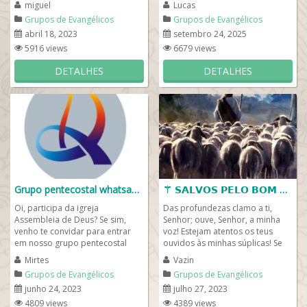
miguel
Lucas
antes de entrar leia...
Grupos de Evangélicos
Grupos de Evangélicos
abril 18, 2023
setembro 24, 2025
5916 views
6679 views
DETALHES
DETALHES
Grupo pentecostal whatsapp✌️📕
⚚ 𝗦𝗔𝗟𝗩𝗢𝗦 𝗣𝗘𝗟𝗢 𝗕𝗢𝗠 𝗣𝗔𝗦𝗧𝗢𝗥 𝗝𝗘𝗦𝗨𝗦 𝗖𝗥𝗜𝗦𝗧𝗢 ✝️🕊
Oi, participa da igreja
Das profundezas clamo a ti,
Assembleia de Deus? Se sim,
Senhor; ouve, Senhor, a minha
venho te convidar para entrar
voz! Estejam atentos os teus
em nosso grupo pentecostal
ouvidos às minhas súplicas! Se
whatsapp e se ainda não
tu, Soberano Senhor, ...
Mirtes
Vazin
conhecer uma igreja...
Grupos de Evangélicos
Grupos de Evangélicos
junho 24, 2023
julho 27, 2023
4809 views
4389 views